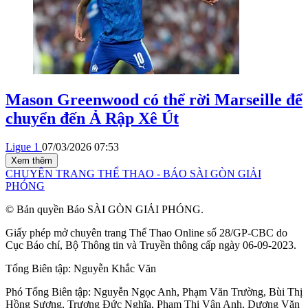
Mason Greenwood có thể rời Marseille để
chuyển đến Ả Rập Xê Út
Ligue 1
07/03/2026 07:53
Xem thêm
CHUYÊN TRANG THỂ THAO - BÁO SÀI GÒN GIẢI
PHÓNG
© Bản quyền Báo SÀI GÒN GIẢI PHÓNG.
Giấy phép mở chuyên trang Thể Thao Online số 28/GP-CBC do
Cục Báo chí, Bộ Thông tin và Truyền thông cấp ngày 06-09-2023.
Tổng Biên tập:
Nguyễn Khắc Văn
Phó Tổng Biên tập:
Nguyễn Ngọc Anh
,
Phạm Văn Trường
,
Bùi Thị
Hồng Sương
,
Trương Đức Nghĩa
,
Phạm Thị Vân Anh
,
Dương Văn