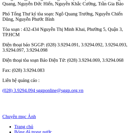
Quang
,
Nguyễn Đức Hiển
,
Nguyễn Khắc Cường
,
Trần Gia Bảo
Phó Tổng Thư ký tòa soạn:
Ngô Quang Trưởng
,
Nguyễn Chiến
Dũng
,
Nguyễn Phước Bình
Tòa soạn : 432-434 Nguyễn Thị Minh Khai, Phường 5, Quận 3,
TP.HCM
Điện thoại báo SGGP: (028) 3.9294.091, 3.9294.092, 3.9294.093,
3.9294.097, 3.9294.098
Điện thoại tòa soạn Báo Điện Tử: (028) 3.9294.069, 3.9294.068
Fax: (028) 3.9294.083
Liên hệ quảng cáo :
(028) 3.9294.094
sggponline@sggp.org.vn
Chuyên mục
Ảnh
Trang chủ
Bóng đá trong nước