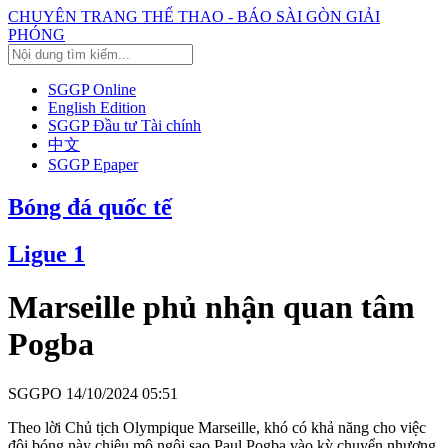
CHUYÊN TRANG THỂ THAO - BÁO SÀI GÒN GIẢI
PHÓNG
SGGP Online
English Edition
SGGP Đầu tư Tài chính
中文
SGGP Epaper
Bóng đá quốc tế
Ligue 1
Marseille phủ nhận quan tâm
Pogba
SGGPO
14/10/2024 05:51
Theo lời Chủ tịch Olympique Marseille, khó có khả năng cho việc
đội bóng này chiêu mộ ngôi sao Paul Pogba vào kỳ chuyển nhượng