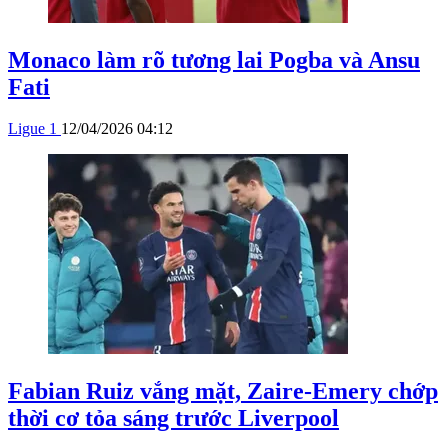
Monaco làm rõ tương lai Pogba và Ansu
Fati
Ligue 1
12/04/2026 04:12
Fabian Ruiz vắng mặt, Zaire-Emery chớp
thời cơ tỏa sáng trước Liverpool