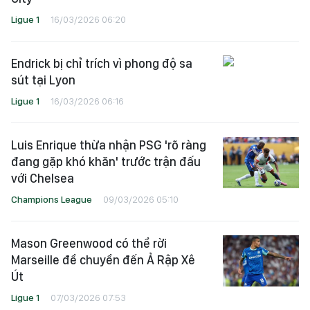
Ligue 1
16/03/2026 06:20
Endrick bị chỉ trích vì phong độ sa
sút tại Lyon
Ligue 1
16/03/2026 06:16
Luis Enrique thừa nhận PSG 'rõ ràng
đang gặp khó khăn' trước trận đấu
với Chelsea
Champions League
09/03/2026 05:10
Mason Greenwood có thể rời
Marseille để chuyển đến Ả Rập Xê
Út
Ligue 1
07/03/2026 07:53