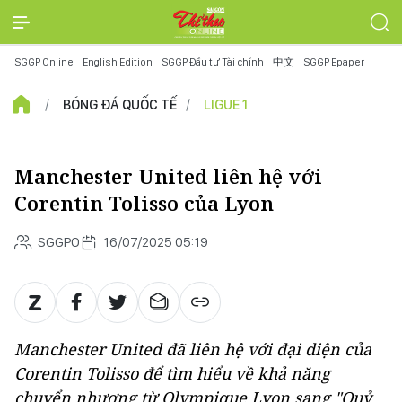
SGGP Online
English Edition
SGGP Đầu tư Tài chính
中文
SGGP Epaper
BÓNG ĐÁ QUỐC TẾ
LIGUE 1
Manchester United liên hệ với
Corentin Tolisso của Lyon
SGGPO
16/07/2025 05:19
Manchester United đã liên hệ với đại diện của
Corentin Tolisso để tìm hiểu về khả năng
chuyển nhượng từ Olympique Lyon sang "Quỷ