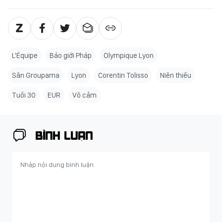
L'Équipe
Báo giới Pháp
Olympique Lyon
Sân Groupama
Lyon
Corentin Tolisso
Niên thiếu
Tuổi 30
EUR
Vô cảm
BÌNH LUẬN