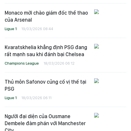
Monaco mời chào giám đốc thể thao
của Arsenal
Ligue 1
19/03/2026 08:44
Kvaratskhelia khẳng định PSG đang
rất mạnh sau khi đánh bại Chelsea
Champions League
18/03/2026 06:12
Thủ môn Safonov củng cố vị thế tại
PSG
Ligue 1
18/03/2026 06:11
Người đại diện của Ousmane
Dembele đàm phán với Manchester
City