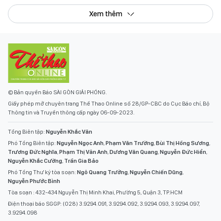
Xem thêm
© Bản quyền Báo SÀI GÒN GIẢI PHÓNG.
Giấy phép mở chuyên trang Thể Thao Online số 28/GP-CBC do Cục Báo chí, Bộ
Thông tin và Truyền thông cấp ngày 06-09-2023.
Tổng Biên tập:
Nguyễn Khắc Văn
Phó Tổng Biên tập:
Nguyễn Ngọc Anh
,
Phạm Văn Trường
,
Bùi Thị Hồng Sương
,
Trương Đức Nghĩa
,
Phạm Thị Vân Anh
,
Dương Văn Quang
,
Nguyễn Đức Hiển
,
Nguyễn Khắc Cường
,
Trần Gia Bảo
Phó Tổng Thư ký tòa soạn:
Ngô Quang Trưởng
,
Nguyễn Chiến Dũng
,
Nguyễn Phước Bình
Tòa soạn : 432-434 Nguyễn Thị Minh Khai, Phường 5, Quận 3, TP.HCM
Điện thoại báo SGGP: (028) 3.9294.091, 3.9294.092, 3.9294.093, 3.9294.097,
3.9294.098