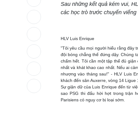
Sau những kết quả kém vui, HLV
các học trò trước chuyến viếng
HLV Luis Enrique
"Tôi yêu cầu mọi người hiểu rằng đây tr
đội bóng chẳng thể đứng dậy. Chúng ta 
chấm hết. Tôi cần một tập thể đủ giận 
nhất và khát khao cao nhất. Nếu ai cảm
nhượng vào tháng sau!" - HLV Luis En
khách đến sân Auxerre, vòng 14 Ligue 
Sự giận dữ của Luis Enrique đến từ việ
sao PSG thi đấu hời hợt trong trận 
Parisiens có nguy cơ bị loại sớm.