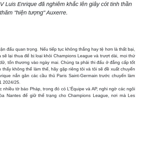
 Luis Enrique đã nghiêm khắc lên giây cót tinh thần
 thăm "hiện tượng" Auxerre.
ận đấu quan trọng. Nếu tiếp tục không thắng hay tệ hơn là thất bại,
sẽ lại thua để bị loại khỏi Champions League và trượt dài, mọi thứ
dữ, tổn thương vào ngày mai. Chúng ta phải thi đấu ở đẳng cấp tốt
 thấy không thể làm thế, hãy gặp riêng tôi và tôi sẽ đề xuất chuyển
rique nắn gân các cầu thủ Paris Saint-Germain trước chuyến làm
1 2024/25.
c nhiều tờ báo Pháp, trong đó có L'Équipe và AP, nghi ngờ các ngôi
hòa Nantes để giữ thể trạng cho Champions League, nơi mà Les