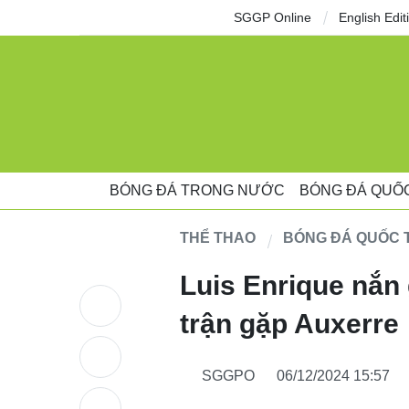
SGGP Online
English Edit
BÓNG ĐÁ TRONG NƯỚC
BÓNG ĐÁ QUỐ
THỂ THAO
BÓNG ĐÁ QUỐC 
Luis Enrique nắn
trận gặp Auxerre
SGGPO
06/12/2024 15:57