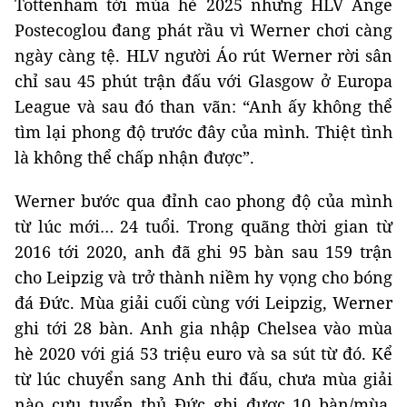
Tottenham tới mùa hè 2025 nhưng HLV Ange
Postecoglou đang phát rầu vì Werner chơi càng
ngày càng tệ. HLV người Áo rút Werner rời sân
chỉ sau 45 phút trận đấu với Glasgow ở Europa
League và sau đó than vãn: “Anh ấy không thể
tìm lại phong độ trước đây của mình. Thiệt tình
là không thể chấp nhận được”.
Werner bước qua đỉnh cao phong độ của mình
từ lúc mới… 24 tuổi. Trong quãng thời gian từ
2016 tới 2020, anh đã ghi 95 bàn sau 159 trận
cho Leipzig và trở thành niềm hy vọng cho bóng
đá Đức. Mùa giải cuối cùng với Leipzig, Werner
ghi tới 28 bàn. Anh gia nhập Chelsea vào mùa
hè 2020 với giá 53 triệu euro và sa sút từ đó. Kể
từ lúc chuyển sang Anh thi đấu, chưa mùa giải
nào cựu tuyển thủ Đức ghi được 10 bàn/mùa.