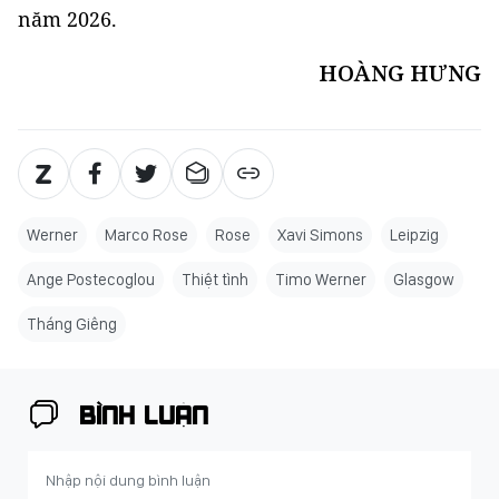
năm 2026.
HOÀNG HƯNG
Werner
Marco Rose
Rose
Xavi Simons
Leipzig
Ange Postecoglou
Thiệt tình
Timo Werner
Glasgow
Tháng Giêng
BÌNH LUẬN