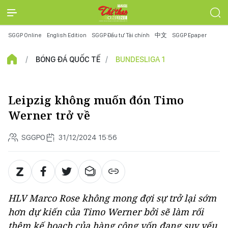
SGGP Online
English Edition
SGGP Đầu tư Tài chính
中文
SGGP Epaper
BÓNG ĐÁ QUỐC TẾ
BUNDESLIGA 1
Leipzig không muốn đón Timo
Werner trở về
SGGPO
31/12/2024 15:56
HLV Marco Rose không mong đợi sự trở lại sớm
hơn dự kiến của Timo Werner bởi sẽ làm rối
thêm kế hoạch của hàng công vốn đang suy yếu