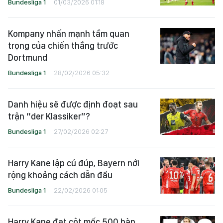
Bundesliga 1
01/03/2026 01:18
Kompany nhấn mạnh tầm quan
trọng của chiến thắng trước
Dortmund
Bundesliga 1
28/02/2026 05:32
Danh hiệu sẽ được định đoạt sau
trận “der Klassiker”?
Bundesliga 1
27/02/2026 02:27
Harry Kane lập cú đúp, Bayern nới
rộng khoảng cách dẫn đầu
Bundesliga 1
22/02/2026 01:05
Harry Kane đạt cột mốc 500 bàn