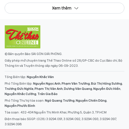
Xem thêm
© Bản quyền Báo SÀI GÒN GIẢI PHÓNG.
Giấy phép mở chuyên trang Thể Thao Online số 28/GP-CBC do Cục Báo chí, Bộ
Thông tin và Truyền thông cấp ngày 06-09-2023.
Tổng Biên tập:
Nguyễn Khắc Văn
Phó Tổng Biên tập:
Nguyễn Ngọc Anh
,
Phạm Văn Trường
,
Bùi Thị Hồng Sương
,
Trương Đức Nghĩa
,
Phạm Thị Vân Anh
,
Dương Văn Quang
,
Nguyễn Đức Hiển
,
Nguyễn Khắc Cường
,
Trần Gia Bảo
Phó Tổng Thư ký tòa soạn:
Ngô Quang Trưởng
,
Nguyễn Chiến Dũng
,
Nguyễn Phước Bình
Tòa soạn : 432-434 Nguyễn Thị Minh Khai, Phường 5, Quận 3, TP.HCM
Điện thoại báo SGGP: (028) 3.9294.091, 3.9294.092, 3.9294.093, 3.9294.097,
3.9294.098