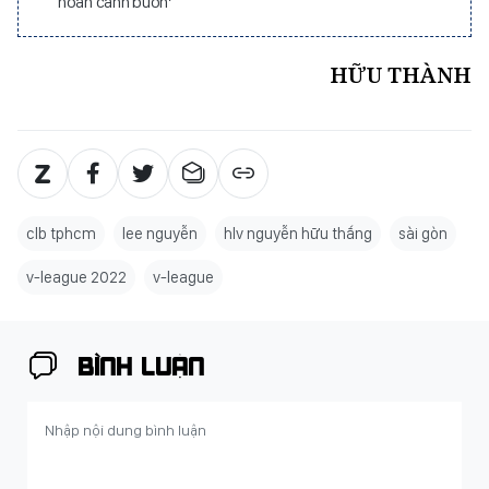
hoàn cảnh buồn’
HỮU THÀNH
clb tphcm
lee nguyễn
hlv nguyễn hữu thắng
sài gòn
v-league 2022
v-league
BÌNH LUẬN