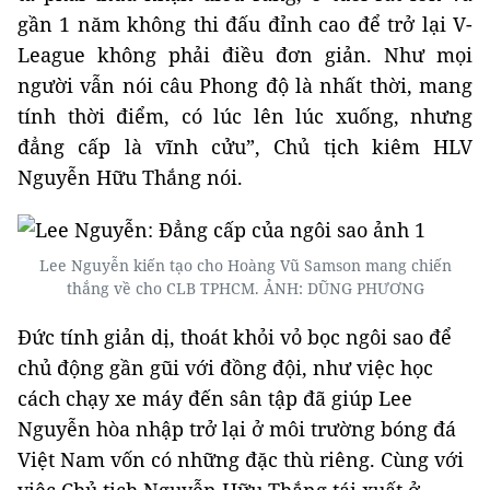
gần 1 năm không thi đấu đỉnh cao để trở lại V-
League không phải điều đơn giản. Như mọi
người vẫn nói câu Phong độ là nhất thời, mang
tính thời điểm, có lúc lên lúc xuống, nhưng
đẳng cấp là vĩnh cửu”, Chủ tịch kiêm HLV
Nguyễn Hữu Thắng nói.
Lee Nguyễn kiến tạo cho Hoàng Vũ Samson mang chiến
thắng về cho CLB TPHCM. ẢNH: DŨNG PHƯƠNG
Đức tính giản dị, thoát khỏi vỏ bọc ngôi sao để
chủ động gần gũi với đồng đội, như việc học
cách chạy xe máy đến sân tập đã giúp Lee
Nguyễn hòa nhập trở lại ở môi trường bóng đá
Việt Nam vốn có những đặc thù riêng. Cùng với