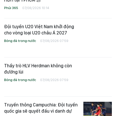
Đội tuyển U20 Việt Nam khởi động
cho vòng loại U20 châu Á 2027
Bóng đá trong nước
07/08/2026 07:59
Thầy trò HLV Herdman không còn
đường lùi
Bóng đá trong nước
07/08/2026 07:59
Truyền thông Campuchia: Đội tuyển
quốc gia sẽ quyết đấu vì danh dự
Bóng đá trong nước
07/08/2026 03:10
HLV Kim Sang-sik tung “hỏa mù”
trước trận gặp Campuchia