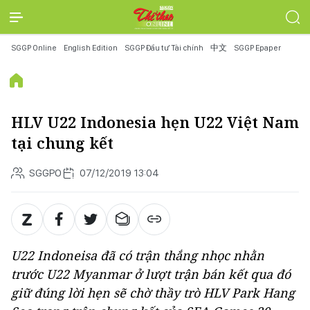
SGGP Online
English Edition
SGGP Đầu tư Tài chính
中文
SGGP Epaper
HLV U22 Indonesia hẹn U22 Việt Nam
tại chung kết
SGGPO
07/12/2019 13:04
U22 Indoneisa đã có trận thắng nhọc nhằn
trước U22 Myanmar ở lượt trận bán kết qua đó
giữ đúng lời hẹn sẽ chờ thầy trò HLV Park Hang