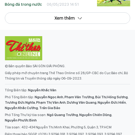
Bóng đá trong nước
06/05/2023 14:51
Xem thêm
© Bản quyền Báo SÀI GÒN GIẢI PHÓNG.
Giấy phép mở chuyên trang Thể Thao Online số 28/GP-CBC do Cục Báo chí, Bộ
Thông tin và Truyền thông cấp ngày 06-09-2023.
Tổng Biên tập:
Nguyễn Khắc Văn
Phó Tổng Biên tập:
Nguyễn Ngọc Anh
,
Phạm Văn Trường
,
Bùi Thị Hồng Sương
,
Trương Đức Nghĩa
,
Phạm Thị Vân Anh
,
Dương Văn Quang
,
Nguyễn Đức Hiển
,
Nguyễn Khắc Cường
,
Trần Gia Bảo
Phó Tổng Thư ký tòa soạn:
Ngô Quang Trưởng
,
Nguyễn Chiến Dũng
,
Nguyễn Phước Bình
Tòa soạn : 432-434 Nguyễn Thị Minh Khai, Phường 5, Quận 3, TP.HCM
Điện thoại báo SGGP: (028) 3.9294.091, 3.9294.092, 3.9294.093, 3.9294.097,