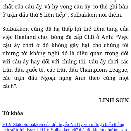
chất của cậu ấy, và hy vọng cậu ấy có thể ghi bàn
ở trận đấu thứ 5 liên tiếp”, Solbakken nói thêm.
Solbakken cũng đã hạ thấp lợi thế tiềm tàng của
việc Haaland chơi bóng đá cấp CLB ở Anh: “Việc
cậu ấy chơi ở đó không gây hại cho chúng tôi
nhưng tôi không nghĩ đó là điều quan trọng đối
với cậu ấy hay đối với chúng tôi. Cậu ấy chơi các
trận đấu quốc tế, các trận đấu Champions League,
các trận đấu Ngoại hạng Anh theo cùng một
cách”.
LINH SƠN
Từ khóa
HLV Stale Solbakken của đội tuyển Na Uy vui mừng chiến thắng
lịch sử trước Brazil.
HLV Solbakken giữ thái độ khiêm nhường sau