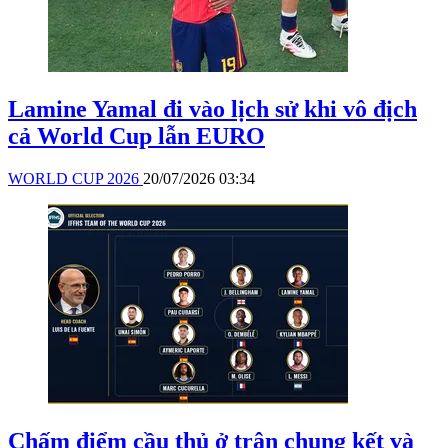
Lamine Yamal đi vào lịch sử khi vô địch
cả World Cup lẫn EURO
WORLD CUP 2026
20/07/2026 03:34
Chấm điểm cầu thủ ở trận chung kết và