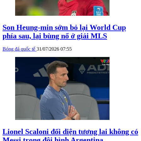
Son Heung-min sớm bỏ lại World Cup
phía sau, lại bùng nổ ở giải MLS
Bóng đá quốc tế
31/07/2026 07:55
Lionel Scaloni đối diện tương lai không có
Messi trong đội hình Argentina