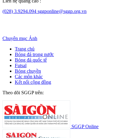
Liên hệ quảng cáo :
(028) 3.9294.094
sggponline@sggp.org.vn
Chuyên mục
Ảnh
Trang chủ
Bóng đá trong nước
Bóng đá quốc tế
Futsal
Bóng chuyền
Các môn khác
Kết nối cộng đồng
Theo dõi SGGP trên:
SGGP Online