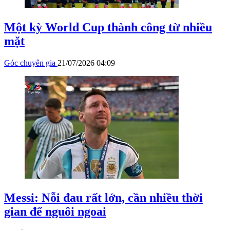
Một kỳ World Cup thành công từ nhiều
mặt
Góc chuyên gia
21/07/2026 04:09
Messi: Nỗi đau rất lớn, cần nhiều thời
gian để nguôi ngoai