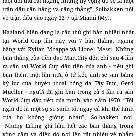
một đối thủ rất mạnh, nhưng hy vọng đó sẽ là một
trận đấu cân bằng và căng thẳng”, Solbakken nói
về trận đấu vào ngày 12-7 tại Miami (Mỹ).
Haaland hiện đang là cầu thủ ghi bàn nhiều nhất
tại World Cup lần này với 7 bàn thắng, ngang
bằng với Kylian Mbappe và Lionel Messi. Những
bàn thắng của tiền đạo Man.City đến chỉ sau 4 lần
ra sân tại World Cup đầu tiên của anh - nếu ghi
bàn thêm một lần nữa ở tứ kết, anh sẽ san bằng
kỷ lục của huyền thoại bóng đá Tây Đức, Gerd
Mueller - người đã ghi bàn trong cả 5 lần ra sân
World Cup đầu tiên của mình, vào năm 1970. “Tôi
nghĩ đó là một sự so sánh tốt ngay cả khi thể hình
của họ không giống nhau”, Solbakken nói.
“Nhưng Erling ghi hầu hết các bàn thắng trong
vòng cấm và điều đó nói lên rất nhiều về phẩm