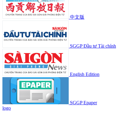
中文版
SGGP Đầu tư Tài chính
English Edition
SGGP Epaper
logo
© Bản quyền Báo SÀI GÒN GIẢI PHÓNG.
Giấy phép mở chuyên trang Thể Thao Online số 28/GP-CBC do
Cục Báo chí, Bộ Thông tin và Truyền thông cấp ngày 06-09-2023.