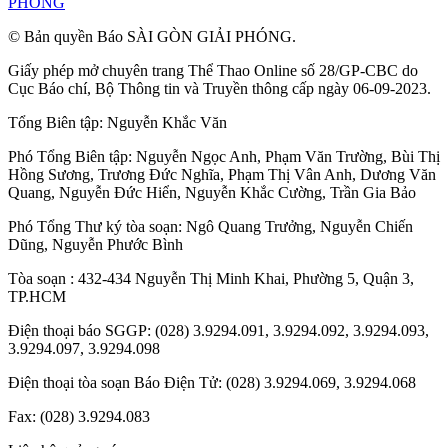
PHÓNG
© Bản quyền Báo SÀI GÒN GIẢI PHÓNG.
Giấy phép mở chuyên trang Thể Thao Online số 28/GP-CBC do
Cục Báo chí, Bộ Thông tin và Truyền thông cấp ngày 06-09-2023.
Tổng Biên tập:
Nguyễn Khắc Văn
Phó Tổng Biên tập:
Nguyễn Ngọc Anh
,
Phạm Văn Trường
,
Bùi Thị
Hồng Sương
,
Trương Đức Nghĩa
,
Phạm Thị Vân Anh
,
Dương Văn
Quang
,
Nguyễn Đức Hiển
,
Nguyễn Khắc Cường
,
Trần Gia Bảo
Phó Tổng Thư ký tòa soạn:
Ngô Quang Trưởng
,
Nguyễn Chiến
Dũng
,
Nguyễn Phước Bình
Tòa soạn : 432-434 Nguyễn Thị Minh Khai, Phường 5, Quận 3,
TP.HCM
Điện thoại báo SGGP: (028) 3.9294.091, 3.9294.092, 3.9294.093,
3.9294.097, 3.9294.098
Điện thoại tòa soạn Báo Điện Tử: (028) 3.9294.069, 3.9294.068
Fax: (028) 3.9294.083