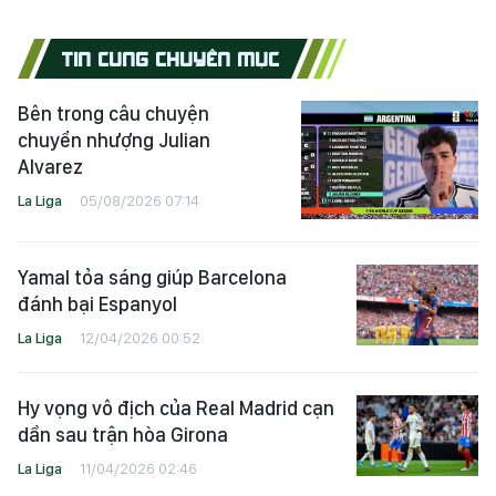
TIN CÙNG CHUYÊN MỤC
Bên trong câu chuyện
chuyển nhượng Julian
Alvarez
La Liga
05/08/2026 07:14
Yamal tỏa sáng giúp Barcelona
đánh bại Espanyol
La Liga
12/04/2026 00:52
Hy vọng vô địch của Real Madrid cạn
dần sau trận hòa Girona
La Liga
11/04/2026 02:46