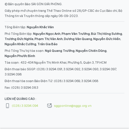
© Bản quyền Báo SÀI GÒN GIẢI PHÓNG.
Giấy phép mở chuyên trang Thể Thao Online số 28/GP-CBC do Cục Báo chí, Bộ
Thông tin và Truyền thông cấp ngày 06-09-2023.
Tổng Biên tập:
Nguyễn Khắc Văn
Phó Tổng Biên tập:
Nguyễn Ngọc Anh
,
Phạm Văn Trường
,
Bùi Thị Hồng Sương
,
Trương Đức Nghĩa
,
Phạm Thị Vân Anh
,
Dương Văn Quang
,
Nguyễn Đức Hiển
,
Nguyễn Khắc Cường
,
Trần Gia Bảo
Phó Tổng Thư ký tòa soạn:
Ngô Quang Trưởng
,
Nguyễn Chiến Dũng
,
Nguyễn Phước Bình
Tòa soạn : 432-434 Nguyễn Thị Minh Khai, Phường 5, Quận 3, TP.HCM
Điện thoại báo SGGP: (028) 3.9294.091, 3.9294.092, 3.9294.093, 3.9294.097,
3.9294.098
Điện thoại tòa soạn Báo Điện Tử: (028) 3.9294.069, 3.9294.068
Fax: (028) 3.9294.083
LIÊN HỆ QUẢNG CÁO :
(028) 3.9294.094
sggponline@sggp.org.vn