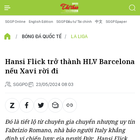
SGGP Online
English Edition
SGGP Đầu tư Tài chính
中文
SGGP Epaper
BÓNG ĐÁ QUỐC TẾ
LA LIGA
Hansi Flick trở thành HLV Barcelona
nếu Xavi rời đi
SGGPO
23/05/2024 08:03
Đó là tiết lộ từ chuyên gia chuyển nhượng uy tín
Fabrizio Romano, nhà báo người Italy khẳng
định vị chiến lược gia người Đức, Hansi Flick