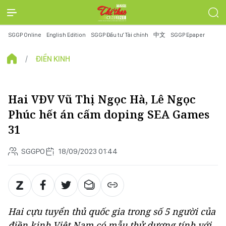
SGGP Online
English Edition
SGGP Đầu tư Tài chính
中文
SGGP Epaper
ĐIỀN KINH
Hai VĐV Vũ Thị Ngọc Hà, Lê Ngọc
Phúc hết án cấm doping SEA Games
31
SGGPO
18/09/2023 01:44
Hai cựu tuyển thủ quốc gia trong số 5 người của
điền kinh Việt Nam có mẫu thử dương tính với