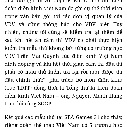
quả dương tính với doping. Khi ra án cấm, Liên
đoàn điền kinh Việt Nam đã ghi cụ thể thời gian
trong văn bản gởi tới các đơn vị quản lý của
VĐV và cũng thông báo cho VĐV biết. Tuy
nhiên, chúng tôi cũng sẽ kiểm tra lại thêm để
sau khi hết án cấm thì VĐV có phải thực hiện
kiểm tra mẫu thử không bởi từng có trường hợp
VĐV Trần Mai Quỳnh của điền kinh Việt Nam
dính doping và khi hết thời gian cấm thi đấu thì
phải có mẫu thử kiểm tra lại rồi mới được thi
đấu chính thức”, phụ trách bộ môn điền kinh
(Cục TDTT) đồng thời là Tổng thư kí Liên đoàn
điền kinh Việt Nam – ông Nguyễn Mạnh Hùng
trao đổi cùng SGGP.
Kết quả các mẫu thử tại SEA Games 31 cho thấy,
riêng đoàn thể thao Việt Nam có 5 trường hợp