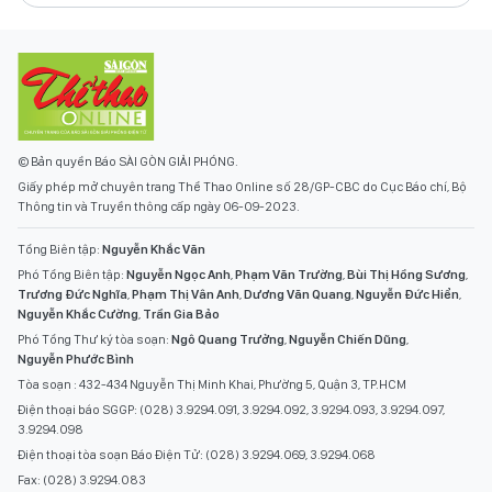
© Bản quyền Báo SÀI GÒN GIẢI PHÓNG.
Giấy phép mở chuyên trang Thể Thao Online số 28/GP-CBC do Cục Báo chí, Bộ
Thông tin và Truyền thông cấp ngày 06-09-2023.
Tổng Biên tập:
Nguyễn Khắc Văn
Phó Tổng Biên tập:
Nguyễn Ngọc Anh
,
Phạm Văn Trường
,
Bùi Thị Hồng Sương
,
Trương Đức Nghĩa
,
Phạm Thị Vân Anh
,
Dương Văn Quang
,
Nguyễn Đức Hiển
,
Nguyễn Khắc Cường
,
Trần Gia Bảo
Phó Tổng Thư ký tòa soạn:
Ngô Quang Trưởng
,
Nguyễn Chiến Dũng
,
Nguyễn Phước Bình
Tòa soạn : 432-434 Nguyễn Thị Minh Khai, Phường 5, Quận 3, TP.HCM
Điện thoại báo SGGP: (028) 3.9294.091, 3.9294.092, 3.9294.093, 3.9294.097,
3.9294.098
Điện thoại tòa soạn Báo Điện Tử: (028) 3.9294.069, 3.9294.068
Fax: (028) 3.9294.083