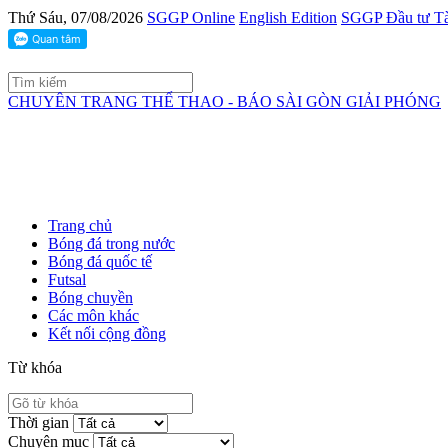
Thứ Sáu, 07/08/2026
SGGP Online
English Edition
SGGP Đầu tư Tà
CHUYÊN TRANG THỂ THAO - BÁO SÀI GÒN GIẢI PHÓNG
Trang chủ
Bóng đá trong nước
Bóng đá quốc tế
Futsal
Bóng chuyền
Các môn khác
Kết nối cộng đồng
Từ khóa
Thời gian
Chuyên mục