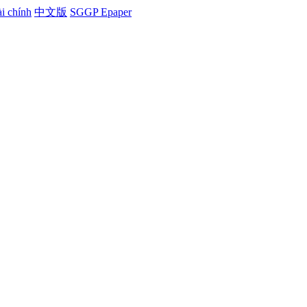
i chính
中文版
SGGP Epaper