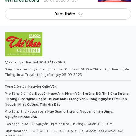
Kết nối cộng đồng
20/07/2026 07:26
Xem thêm
© Bản quyền Báo SÀI GÒN GIẢI PHÓNG.
Giấy phép mở chuyên trang Thể Thao Online số 28/GP-CBC do Cục Báo chí, Bộ
Thông tin và Truyền thông cấp ngày 06-09-2023.
Tổng Biên tập:
Nguyễn Khắc Văn
Phó Tổng Biên tập:
Nguyễn Ngọc Anh
,
Phạm Văn Trường
,
Bùi Thị Hồng Sương
,
Trương Đức Nghĩa
,
Phạm Thị Vân Anh
,
Dương Văn Quang
,
Nguyễn Đức Hiển
,
Nguyễn Khắc Cường
,
Trần Gia Bảo
Phó Tổng Thư ký tòa soạn:
Ngô Quang Trưởng
,
Nguyễn Chiến Dũng
,
Nguyễn Phước Bình
Tòa soạn : 432-434 Nguyễn Thị Minh Khai, Phường 5, Quận 3, TP.HCM
Điện thoại báo SGGP: (028) 3.9294.091, 3.9294.092, 3.9294.093, 3.9294.097,