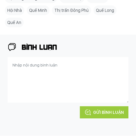
Hội Nhà
Quế Minh
Thị trấn Đông Phú
Quế Long
Quế An
BÌNH LUẬN
GỬI BÌNH LUẬN