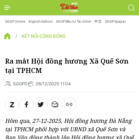
SGGP Online
English Edition
SGGP Đầu tư Tài chính
中文
SGGP Epaper
KẾT NỐI CỘNG ĐỒNG
Ra mắt Hội đồng hương Xã Quế Sơn
tại TPHCM
SGGPO
28/12/2025 11:04
Hôm qua, 27-12-2025, Hội đồng hương Đà Nẵng
tại TPHCM phối hợp với UBND xã Quế Sơn và
Ban Vận động thành lập Hội đồng hương xã Quế