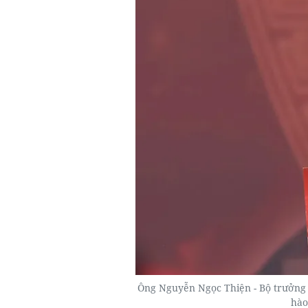
Ông Nguyễn Ngọc Thiện - Bộ trưởng B
hào