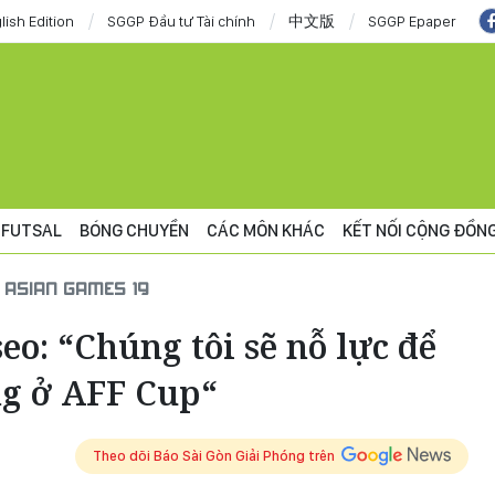
lish Edition
SGGP Đầu tư Tài chính
中文版
SGGP Epaper
FUTSAL
BÓNG CHUYỀN
CÁC MÔN KHÁC
KẾT NỐI CỘNG ĐỒN
ASIAN GAMES 19
o: “Chúng tôi sẽ nỗ lực để
ng ở AFF Cup“
Theo dõi Báo Sài Gòn Giải Phóng trên