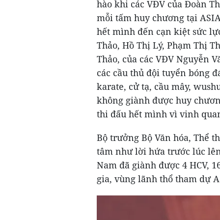
hào khi các VĐV của Đoàn Th
mỗi tấm huy chương tại ASIAD
hết mình đến cạn kiệt sức l
Thảo, Hồ Thị Lý, Phạm Thị T
Thảo, của các VĐV Nguyễn Vă
các cầu thủ đội tuyển bóng đ
karate, cử tạ, cầu mây, wus
không giành được huy chương
thi đấu hết mình vì vinh qua
Bộ trưởng Bộ Văn hóa, Thể th
tâm như lời hứa trước lúc lê
Nam đã giành được 4 HCV, 16
gia, vùng lãnh thổ tham dự A