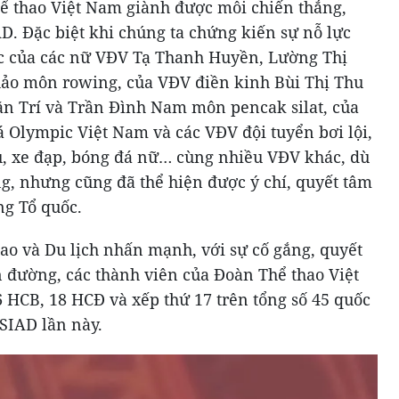
ể thao Việt Nam giành được mỗi chiến thắng,
. Đặc biệt khi chúng ta chứng kiến sự nỗ lực
ực của các nữ VĐV Tạ Thanh Huyền, Lường Thị
hảo môn rowing, của VĐV điền kinh Bùi Thị Thu
n Trí và Trần Đình Nam môn pencak silat, của
á Olympic Việt Nam và các VĐV đội tuyển bơi lội,
hu, xe đạp, bóng đá nữ… cùng nhiều VĐV khác, dù
, nhưng cũng đã thể hiện được ý chí, quyết tâm
ng Tổ quốc.
ao và Du lịch nhấn mạnh, với sự cố gắng, quyết
n đường, các thành viên của Đoàn Thể thao Việt
 HCB, 18 HCĐ và xếp thứ 17 trên tổng số 45 quốc
SIAD lần này.