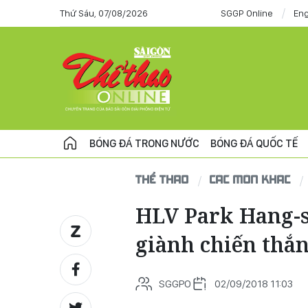
Thứ Sáu, 07/08/2026
SGGP Online
Eng
BÓNG ĐÁ TRONG NƯỚC
BÓNG ĐÁ QUỐC TẾ
THỂ THAO
CÁC MÔN KHÁC
HLV Park Hang-se
giành chiến thắ
SGGPO
02/09/2018 11:03