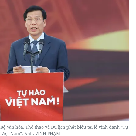
ộ Văn hóa, Thể thao và Du lịch phát biểu tại lễ vinh danh “Tự
 Việt Nam”. Ảnh: VINH PHẠM