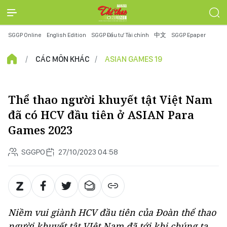
SGGP Online
English Edition
SGGP Đầu tư Tài chính
中文
SGGP Epaper
CÁC MÔN KHÁC
ASIAN GAMES 19
Thể thao người khuyết tật Việt Nam
đã có HCV đầu tiên ở ASIAN Para
Games 2023
SGGPO
27/10/2023 04:58
Niềm vui giành HCV đầu tiên của Đoàn thể thao
người khuyết tật VIệt Nam đã tới khi chúng ta