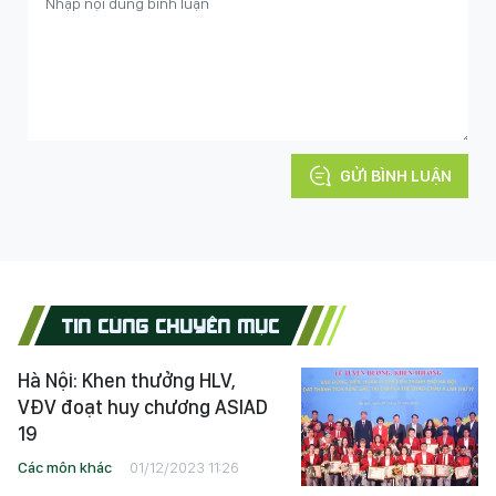
GỬI BÌNH LUẬN
TIN CÙNG CHUYÊN MỤC
Hà Nội: Khen thưởng HLV,
VĐV đoạt huy chương ASIAD
19
Các môn khác
01/12/2023 11:26