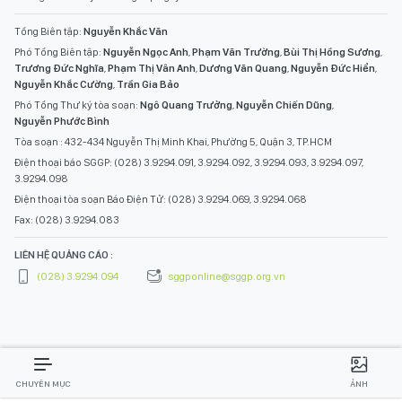
Tổng Biên tập:
Nguyễn Khắc Văn
Phó Tổng Biên tập:
Nguyễn Ngọc Anh
,
Phạm Văn Trường
,
Bùi Thị Hồng Sương
,
Trương Đức Nghĩa
,
Phạm Thị Vân Anh
,
Dương Văn Quang
,
Nguyễn Đức Hiển
,
Nguyễn Khắc Cường
,
Trần Gia Bảo
Phó Tổng Thư ký tòa soạn:
Ngô Quang Trưởng
,
Nguyễn Chiến Dũng
,
Nguyễn Phước Bình
Tòa soạn : 432-434 Nguyễn Thị Minh Khai, Phường 5, Quận 3, TP.HCM
Điện thoại báo SGGP: (028) 3.9294.091, 3.9294.092, 3.9294.093, 3.9294.097,
3.9294.098
Điện thoại tòa soạn Báo Điện Tử: (028) 3.9294.069, 3.9294.068
Fax: (028) 3.9294.083
LIÊN HỆ QUẢNG CÁO :
(028) 3.9294.094
sggponline@sggp.org.vn
CHUYÊN MỤC
ẢNH