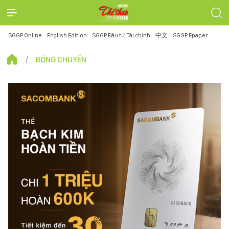
SGGP Online
English Edition
SGGP Đầu tư Tài chính
中文
SGGP Epaper
BÓNG CHUYỀN