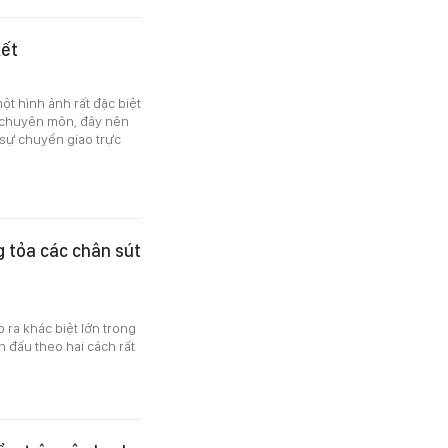
kết
ột hình ảnh rất đặc biệt
ề chuyên môn, đây nên
 sự chuyển giao trực
 tỏa các chân sút
 ra khác biệt lớn trong
 đấu theo hai cách rất