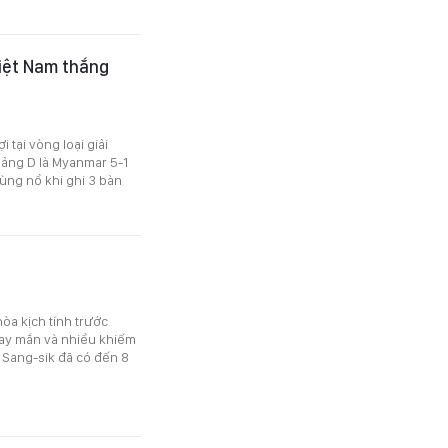
iệt Nam thắng
 tại vòng loại giải
bảng D là Myanmar 5-1
ùng nổ khi ghi 3 bàn
hòa kịch tính trước
 may mắn và nhiều khiếm
 Sang-sik đã có đến 8