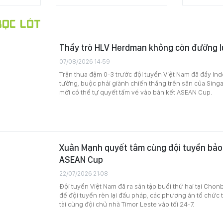
ỌC LÓT
Thầy trò HLV Herdman không còn đường l
07/08/2026 14:59
Trận thua đậm 0-3 trước đội tuyển Việt Nam đã đẩy In
tường, buộc phải giành chiến thắng trên sân của Singa
mới có thể tự quyết tấm vé vào bán kết ASEAN Cup.
Xuân Mạnh quyết tâm cùng đội tuyển bảo 
ASEAN Cup
22/07/2026 21:08
Đội tuyển Việt Nam đã ra sân tập buổi thứ hai tại Chonb
để đội tuyển rèn lại đấu pháp, các phương án tổ chức 
tài cùng đội chủ nhà Timor Leste vào tối 24-7.