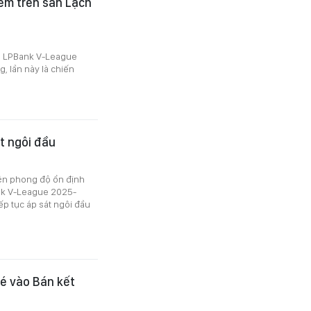
iểm trên sân Lạch
h LPBank V-League
, lần này là chiến
át ngôi đầu
hiện phong độ ổn định
ank V-League 2025-
ếp tục áp sát ngôi đầu
vé vào Bán kết