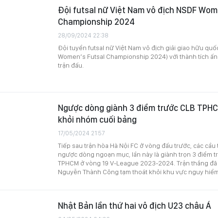
Đội futsal nữ Việt Nam vô địch NSDF Wom
Championship 2024
28/09/2024 22:38
Đội tuyển futsal nữ Việt Nam vô địch giải giao hữu quốc
Women’s Futsal Championship 2024) với thành tích ấn 
trận đấu.
Ngược dòng giành 3 điểm trước CLB TPHC
khỏi nhóm cuối bảng
17/05/2024 21:57
Tiếp sau trận hòa Hà Nội FC ở vòng đấu trước, các cầu 
ngược dòng ngoạn mục, lần này là giành trọn 3 điểm t
TPHCM ở vòng 19 V-League 2023-2024. Trận thắng đã
Nguyễn Thành Công tạm thoát khỏi khu vực nguy hiểm
Nhật Bản lần thứ hai vô địch U23 châu Á