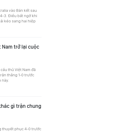
ralia vào Bán kết sau
14-3. Điều bất ngờ khi
ải kéo sang hai hiệp
 Nam trở lại cuộc
c cầu thủ Việt Nam đã
rận thắng 1-0 trước
 này.
khác gì trận chung
g thuyết phục 4-0 trước