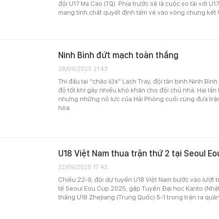
đội U17 Ma Cao (TQ). Phía trước sẽ là cuộc so tài với U1
mang tính chất quyết định tấm vé vào vòng chung kết 
Ninh Bình đứt mạch toàn thắng
28/09/2025 21:43
Thi đấu tại “chảo lửa” Lạch Tray, đội tân binh Ninh Bình
độ tốt khi gây nhiều khó khăn cho đội chủ nhà. Hai lần
nhưng những nỗ lực của Hải Phòng cuối cùng đưa trận 
hòa.
U18 Việt Nam thua trận thứ 2 tại Seoul E
22/09/2025 17:42
Chiều 22-9, đội dự tuyển U18 Việt Nam bước vào lượt trậ
tế Seoul Eou Cup 2025, gặp Tuyển Đại học Kanto (Nhật
thắng U18 Zhejiang (Trung Quốc) 5-1 trong trận ra quân