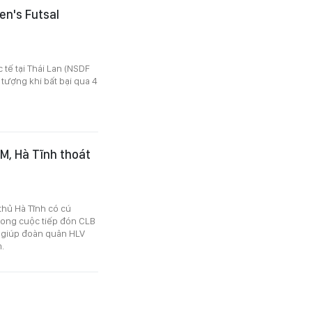
en's Futsal
 tế tại Thái Lan (NSDF
tượng khi bất bại qua 4
M, Hà Tĩnh thoát
thủ Hà Tĩnh có cú
rong cuộc tiếp đón CLB
 giúp đoàn quân HLV
.