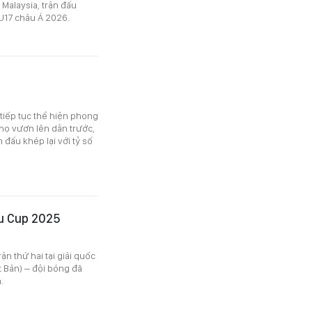
7 Malaysia, trận đấu
U17 châu Á 2026.
 tiếp tục thể hiện phong
 họ vươn lên dẫn trước,
đấu khép lại với tỷ số
ou Cup 2025
n thứ hai tại giải quốc
 Bản) – đội bóng đã
.