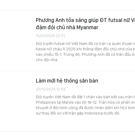
Phương Anh tỏa sáng giúp ĐT futsal nữ V
đậm đội chủ nhà Myanmar
15/01/2025 22:31
Đội tuyển futsal nữ Việt Nam đã có trận ra quân thuận lợi
futsal nữ châu Á 2025 khi thắng đậm đội chủ nhà của 
vào chiều 15-1. Trong đó, Phương Anh đã có trận đấu b
cho đội nhà.
Làm mới hệ thống săn bàn
20/12/2024 12:02
Đội tuyển Việt Nam đã đặt 1 chân vào bán kết sau trận 
Philippines tại Manila vào tối 18-12. Trận hòa có phần
khuyết ở đội hình cũng đã được nhận diện khi HLV Kim
sự thay đổi so với trận gặp Indonesia trước đó.