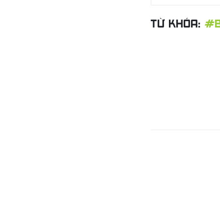
TỪ KHÓA:
#B