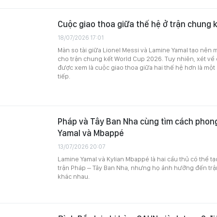
Cuộc giao thoa giữa thế hệ ở trận chung 
18/07/2026 17:01
Màn so tài giữa Lionel Messi và Lamine Yamal tạo nên m
cho trận chung kết World Cup 2026. Tuy nhiên, xét v
được xem là cuộc giao thoa giữa hai thế hệ hơn là một
tiếp.
Pháp và Tây Ban Nha cùng tìm cách phong
Yamal và Mbappé
13/07/2026 20:07
Lamine Yamal và Kylian Mbappé là hai cầu thủ có thể tạo
trận Pháp – Tây Ban Nha, nhưng họ ảnh hưởng đến trận
khác nhau.