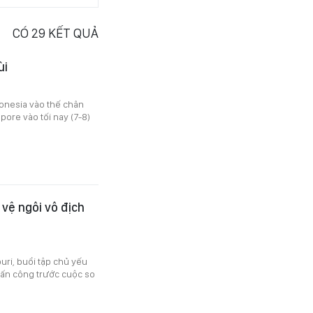
CÓ
29
KẾT QUẢ
ùi
donesia vào thế chân
pore vào tối nay (7-8)
vệ ngôi vô địch
uri, buổi tập chủ yếu
tấn công trước cuộc so