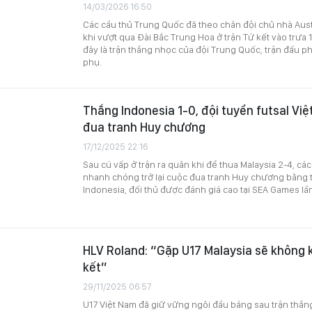
14/03/2026 16:50
Các cầu thủ Trung Quốc đã theo chân đội chủ nhà Aust
khi vượt qua Đài Bắc Trung Hoa ở trận Tứ kết vào trưa 
đây là trận thắng nhọc của đội Trung Quốc, trận đấu ph
phụ.
Thắng Indonesia 1-0, đội tuyển futsal Việt
đua tranh Huy chương
17/12/2025 22:16
Sau cú vấp ở trận ra quân khi để thua Malaysia 2-4, cá
nhanh chóng trở lại cuộc đua tranh Huy chương bằng t
Indonesia, đối thủ được đánh giá cao tại SEA Games lần
HLV Roland: “Gặp U17 Malaysia sẽ không 
kết”
29/11/2025 06:57
U17 Việt Nam đã giữ vững ngôi đầu bảng sau trận thắn