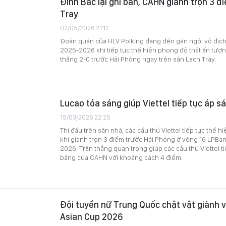
Đình Bắc lại ghi bàn, CAHN giành trọn 3 đ
Tray
02/05/2026 21:12
Đoàn quân của HLV Polking đang đến gần ngôi vô địc
2025-2026 khi tiếp tục thể hiện phong độ thật ấn tượng
thắng 2-0 trước Hải Phòng ngay trên sân Lạch Tray.
Lucao tỏa sáng giúp Viettel tiếp tục áp s
15/03/2026 22:25
Thi đấu trên sân nhà, các cầu thủ Viettel tiếp tục thể 
khi giành trọn 3 điểm trước Hải Phòng ở vòng 16 LPB
2026. Trận thắng quan trọng giúp các cầu thủ Viettel ti
bảng của CAHN với khoảng cách 4 điểm.
Đội tuyển nữ Trung Quốc chật vật giành 
Asian Cup 2026