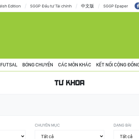
lish Edition
SGGP Đầu tư Tài chính
中文版
SGGP Epaper
FUTSAL
BÓNG CHUYỀN
CÁC MÔN KHÁC
KẾT NỐI CỘNG ĐỒN
TỪ KHÓA
CHUYÊN MỤC
DẠNG BÀI