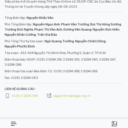
Giấy phép mở chuyên trang Thể Thao Online số 28/GP-CBC do Cục Báo chí, Bộ
Thông tin và Truyền thông cấp ngày 06-09-2023.
Tổng Biên tập:
Nguyễn Khắc Văn
Phó Tổng Biên tập:
Nguyễn Ngọc Anh
,
Phạm Văn Trường
,
Bùi Thị Hồng Sương
,
Trương Đức Nghĩa
,
Phạm Thị Vân Anh
,
Dương Văn Quang
,
Nguyễn Đức Hiển
,
Nguyễn Khắc Cường
,
Trần Gia Bảo
Phó Tổng Thư ký tòa soạn:
Ngô Quang Trưởng
,
Nguyễn Chiến Dũng
,
Nguyễn Phước Bình
Tòa soạn : 432-434 Nguyễn Thị Minh Khai, Phường 5, Quận 3, TP.HCM
Điện thoại báo SGGP: (028) 3.9294.091, 3.9294.092, 3.9294.093, 3.9294.097,
3.9294.098
Điện thoại tòa soạn Báo Điện Tử: (028) 3.9294.069, 3.9294.068
Fax: (028) 3.9294.083
LIÊN HỆ QUẢNG CÁO :
(028) 3.9294.094
sggponline@sggp.org.vn