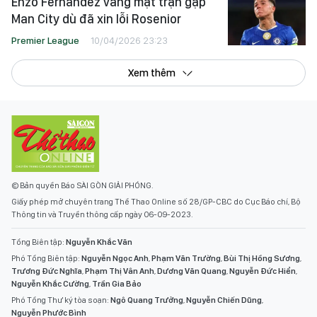
Enzo Fernandez vắng mặt trận gặp
Man City dù đã xin lỗi Rosenior
Premier League
10/04/2026 23:23
Xem thêm
© Bản quyền Báo SÀI GÒN GIẢI PHÓNG.
Giấy phép mở chuyên trang Thể Thao Online số 28/GP-CBC do Cục Báo chí, Bộ
Thông tin và Truyền thông cấp ngày 06-09-2023.
Tổng Biên tập:
Nguyễn Khắc Văn
Phó Tổng Biên tập:
Nguyễn Ngọc Anh
,
Phạm Văn Trường
,
Bùi Thị Hồng Sương
,
Trương Đức Nghĩa
,
Phạm Thị Vân Anh
,
Dương Văn Quang
,
Nguyễn Đức Hiển
,
Nguyễn Khắc Cường
,
Trần Gia Bảo
Phó Tổng Thư ký tòa soạn:
Ngô Quang Trưởng
,
Nguyễn Chiến Dũng
,
Nguyễn Phước Bình