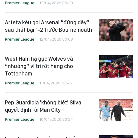
Premier League
12/04/2026 08:39
Arteta kêu gọi Arsenal “đứng dậy”
sau thất bại 1-2 trước Bournemouth
Premier League
12/04/2026 00:08
West Ham hạ gục Wolves và
“nhường” vị trí rớt hạng cho
Tottenham
Premier League
11/04/2026 02:45
Pep Guardiola 'không biết' Silva
quyết định rời Man City
Premier League
10/04/2026 23:24