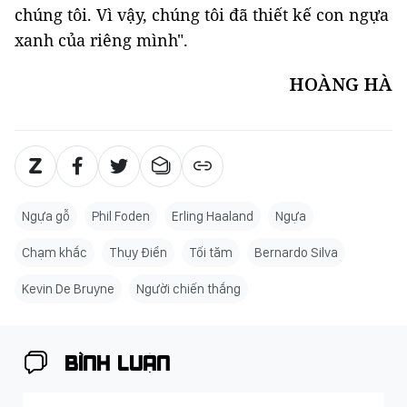
chúng tôi. Vì vậy, chúng tôi đã thiết kế con ngựa
xanh của riêng mình".
HOÀNG HÀ
Ngựa gỗ
Phil Foden
Erling Haaland
Ngựa
Chạm khắc
Thụy Điển
Tối tăm
Bernardo Silva
Kevin De Bruyne
Người chiến thắng
BÌNH LUẬN