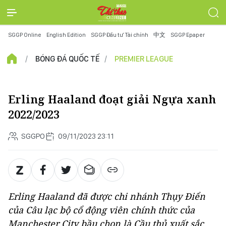
SGGP Online
English Edition
SGGP Đầu tư Tài chính
中文
SGGP Epaper
BÓNG ĐÁ QUỐC TẾ
PREMIER LEAGUE
Erling Haaland đoạt giải Ngựa xanh
2022/2023
SGGPO
09/11/2023 23:11
Erling Haaland đã được chi nhánh Thụy Điển
của Câu lạc bộ cổ động viên chính thức của
Manchester City bầu chọn là Cầu thủ xuất sắc