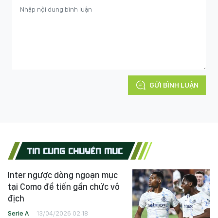
GỬI BÌNH LUẬN
TIN CÙNG CHUYÊN MỤC
Inter ngược dòng ngoạn mục
tại Como để tiến gần chức vô
địch
Serie A
13/04/2026 02:18