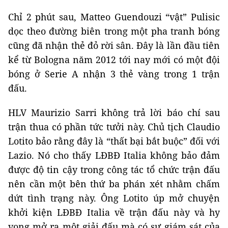
Chỉ 2 phút sau, Matteo Guendouzi “vật” Pulisic
dọc theo đường biên trong một pha tranh bóng
cũng đã nhận thẻ đỏ rời sân. Đây là lần đầu tiên
kể từ Bologna năm 2012 tới nay mới có một đội
bóng ở Serie A nhận 3 thẻ vàng trong 1 trận
đấu.
HLV Maurizio Sarri không trả lời báo chí sau
trận thua có phần tức tưởi này. Chủ tịch Claudio
Lotito bảo rằng đây là “thất bại bắt buộc” đối với
Lazio. Nó cho thấy LĐBĐ Italia không bảo đảm
được độ tin cậy trong công tác tổ chức trận đấu
nên cần một bên thứ ba phán xét nhằm chấm
dứt tình trạng này. Ông Lotito úp mở chuyện
khởi kiện LĐBĐ Italia về trận đấu này và hy
vọng mở ra một giải đấu mà có sự giám sát của