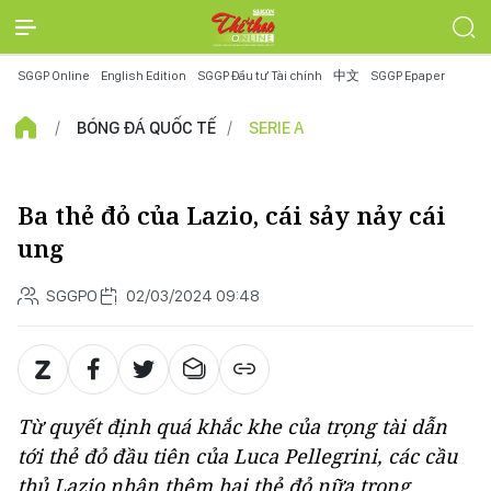
SGGP Online
English Edition
SGGP Đầu tư Tài chính
中文
SGGP Epaper
BÓNG ĐÁ QUỐC TẾ
SERIE A
Ba thẻ đỏ của Lazio, cái sảy nảy cái
ung
SGGPO
02/03/2024 09:48
Từ quyết định quá khắc khe của trọng tài dẫn
tới thẻ đỏ đầu tiên của Luca Pellegrini, các cầu
thủ Lazio nhận thêm hai thẻ đỏ nữa trong