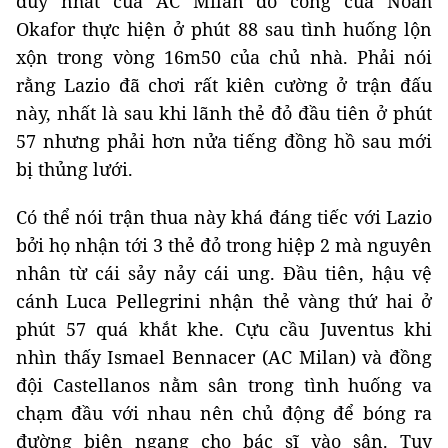
duy nhất của AC Milan do công của Noah
Okafor thực hiện ở phút 88 sau tình huống lộn
xộn trong vòng 16m50 của chủ nhà. Phải nói
rằng Lazio đã chơi rất kiên cường ở trận đấu
này, nhất là sau khi lãnh thẻ đỏ đầu tiên ở phút
57 nhưng phải hơn nửa tiếng đồng hồ sau mới
bị thủng lưới.
Có thể nói trận thua này khá đáng tiếc với Lazio
bởi họ nhận tới 3 thẻ đỏ trong hiệp 2 mà nguyên
nhân từ cái sảy nảy cái ung. Đầu tiên, hậu vệ
cánh Luca Pellegrini nhận thẻ vàng thứ hai ở
phút 57 quá khắt khe. Cựu cầu Juventus khi
nhìn thấy Ismael Bennacer (AC Milan) và đồng
đội Castellanos nằm sân trong tình huống va
chạm đầu với nhau nên chủ động để bóng ra
đường biên ngang cho bác sĩ vào sân. Tuy