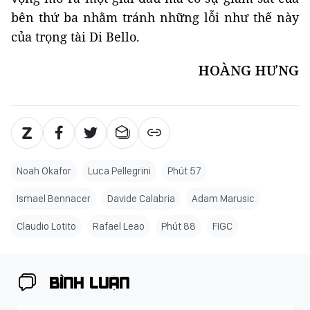
bên thứ ba nhằm tránh những lỗi như thế này
của trọng tài Di Bello.
HOÀNG HƯNG
Noah Okafor
Luca Pellegrini
Phút 57
Ismael Bennacer
Davide Calabria
Adam Marusic
Claudio Lotito
Rafael Leao
Phút 88
FIGC
BÌNH LUẬN