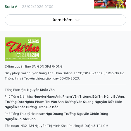
Serie A
23/02/2026 01:09
Xem thêm
© Bản quyền Báo SÀI GÒN GIẢI PHÓNG.
Giấy phép mở chuyên trang Thể Thao Online số 28/GP-CBC do Cục Báo chí, Bộ
Thông tin và Truyền thông cấp ngày 06-09-2023.
Tổng Biên tập:
Nguyễn Khắc Văn
Phó Tổng Biên tập:
Nguyễn Ngọc Anh
,
Phạm Văn Trường
,
Bùi Thị Hồng Sương
,
Trương Đức Nghĩa
,
Phạm Thị Vân Anh
,
Dương Văn Quang
,
Nguyễn Đức Hiển
,
Nguyễn Khắc Cường
,
Trần Gia Bảo
Phó Tổng Thư ký tòa soạn:
Ngô Quang Trưởng
,
Nguyễn Chiến Dũng
,
Nguyễn Phước Bình
Tòa soạn : 432-434 Nguyễn Thị Minh Khai, Phường 5, Quận 3, TP.HCM