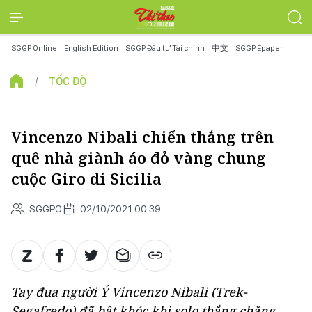
SGGP Online
English Edition
SGGP Đầu tư Tài chính
中文
SGGP Epaper
TỐC ĐỘ
Vincenzo Nibali chiến thắng trên
quê nhà giành áo đỏ vàng chung
cuộc Giro di Sicilia
SGGPO
02/10/2021 00:39
Tay đua người Ý Vincenzo Nibali (Trek-
Segafredo) đã bật khóc khi solo thắng chặng