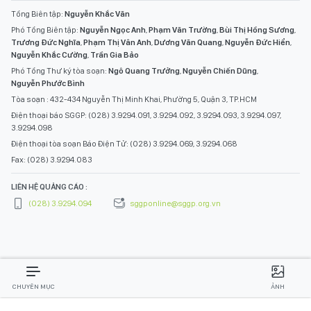
Tổng Biên tập:
Nguyễn Khắc Văn
Phó Tổng Biên tập:
Nguyễn Ngọc Anh
,
Phạm Văn Trường
,
Bùi Thị Hồng Sương
,
Trương Đức Nghĩa
,
Phạm Thị Vân Anh
,
Dương Văn Quang
,
Nguyễn Đức Hiển
,
Nguyễn Khắc Cường
,
Trần Gia Bảo
Phó Tổng Thư ký tòa soạn:
Ngô Quang Trưởng
,
Nguyễn Chiến Dũng
,
Nguyễn Phước Bình
Tòa soạn : 432-434 Nguyễn Thị Minh Khai, Phường 5, Quận 3, TP.HCM
Điện thoại báo SGGP: (028) 3.9294.091, 3.9294.092, 3.9294.093, 3.9294.097,
3.9294.098
Điện thoại tòa soạn Báo Điện Tử: (028) 3.9294.069, 3.9294.068
Fax: (028) 3.9294.083
LIÊN HỆ QUẢNG CÁO :
(028) 3.9294.094
sggponline@sggp.org.vn
CHUYÊN MỤC
ẢNH