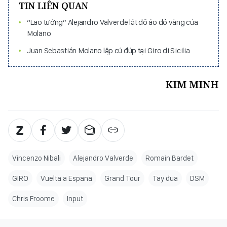
TIN LIÊN QUAN
“Lão tướng” Alejandro Valverde lật đổ áo đỏ vàng của
Molano
Juan Sebastián Molano lập cú đúp tại Giro di Sicilia
KIM MINH
Vincenzo Nibali
Alejandro Valverde
Romain Bardet
GIRO
Vuelta a Espana
Grand Tour
Tay đua
DSM
Chris Froome
Input