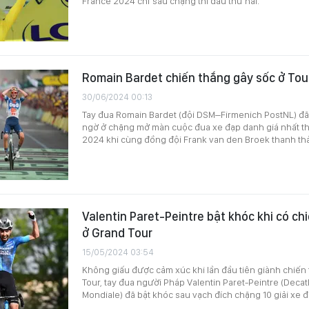
France 2024 chỉ sau chặng thi đấu thứ hai.
Romain Bardet chiến thắng gây sốc ở Tou
30/06/2024 00:13
Tay đua Romain Bardet (đội DSM–Firmenich PostNL) đã
ngờ ở chặng mở màn cuộc đua xe đạp danh giá nhất th
2024 khi cùng đồng đội Frank van den Broek thanh th
Valentin Paret-Peintre bật khóc khi có ch
ở Grand Tour
15/05/2024 03:54
Không giấu được cảm xúc khi lần đầu tiên giành chiến
Tour, tay đua người Pháp Valentin Paret-Peintre (Dec
Mondiale) đã bật khóc sau vạch đích chặng 10 giải xe đạ