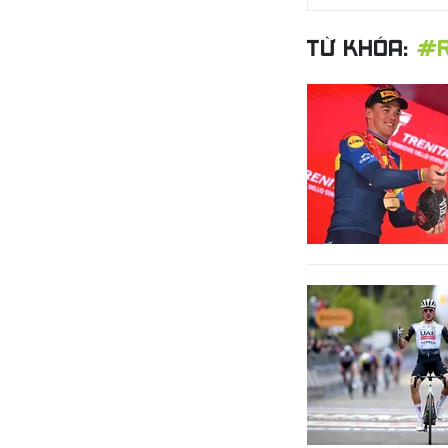
TỪ KHÓA:
#R