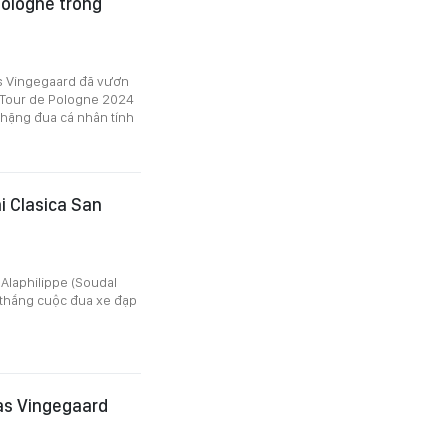
Pologne trong
as Vingegaard đã vươn
 Tour de Pologne 2024
chặng đua cá nhân tính
ại Clasica San
 Alaphilippe (Soudal
n thắng cuộc đua xe đạp
as Vingegaard