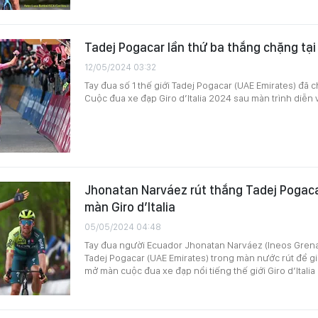
Tadej Pogacar lần thứ ba thắng chặng tại 
12/05/2024 03:32
Tay đua số 1 thế giới Tadej Pogacar (UAE Emirates) đã 
Cuộc đua xe đạp Giro d’Italia 2024 sau màn trình diễn
Jhonatan Narváez rút thắng Tadej Pogac
màn Giro d’Italia
05/05/2024 04:48
Tay đua người Ecuador Jhonatan Narváez (Ineos Grena
Tadej Pogacar (UAE Emirates) trong màn nước rút để g
mở màn cuộc đua xe đạp nổi tiếng thế giới Giro d’Italia