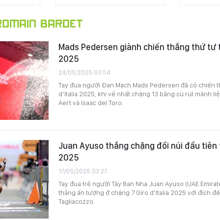
OMAIN BARDET
Mads Pedersen giành chiến thắng thứ tư tạ
2025
24/05/2025 03:54
Tay đua người Đan Mạch Mads Pedersen đã có chiến th
d’Italia 2025, khi về nhất chặng 13 bằng cú rút mãnh l
Aert và Isaac del Toro.
Juan Ayuso thắng chặng đồi núi đầu tiên tạ
2025
17/05/2025 03:27
Tay đua trẻ người Tây Ban Nha Juan Ayuso (UAE Emirat
thắng ấn tượng ở chặng 7 Giro d’Italia 2025 với đích đến
Tagliacozzo.