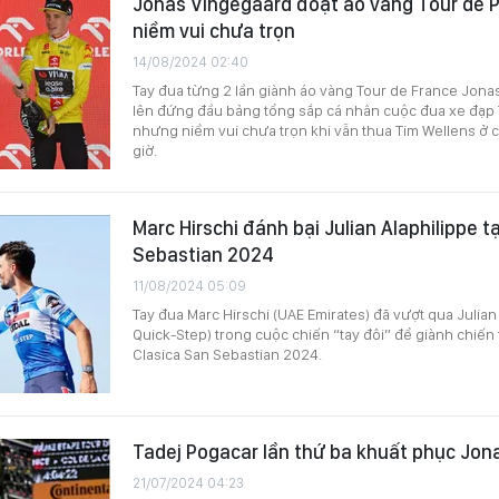
Jonas Vingegaard đoạt áo vàng Tour de 
niềm vui chưa trọn
14/08/2024 02:40
Tay đua từng 2 lần giành áo vàng Tour de France Jon
lên đứng đầu bảng tổng sắp cá nhân cuộc đua xe đạp
nhưng niềm vui chưa trọn khi vẫn thua Tim Wellens ở 
giờ.
Marc Hirschi đánh bại Julian Alaphilippe t
Sebastian 2024
11/08/2024 05:09
Tay đua Marc Hirschi (UAE Emirates) đã vượt qua Julian
Quick-Step) trong cuộc chiến “tay đôi” để giành chiế
Clasica San Sebastian 2024.
Tadej Pogacar lần thứ ba khuất phục Jon
21/07/2024 04:23