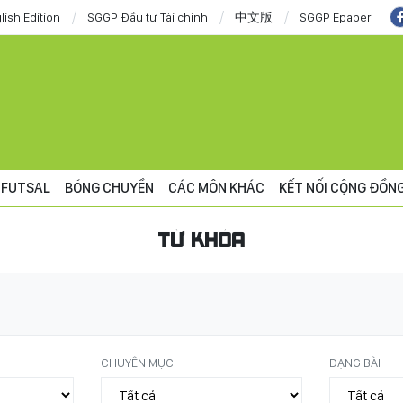
lish Edition
SGGP Đầu tư Tài chính
中文版
SGGP Epaper
FUTSAL
BÓNG CHUYỀN
CÁC MÔN KHÁC
KẾT NỐI CỘNG ĐỒN
TỪ KHÓA
CHUYÊN MỤC
DẠNG BÀI