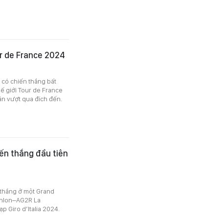
r de France 2024
 có chiến thắng bất
ế giới Tour de France
ản vượt qua đích đến.
iến thắng đầu tiên
 thắng ở một Grand
athlon–AG2R La
p Giro d’Italia 2024.