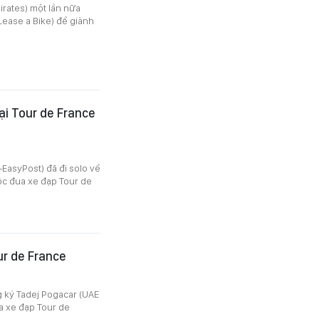
irates) một lần nữa
Lease a Bike) để giành
ại Tour de France
EasyPost) đã đi solo về
uộc đua xe đạp Tour de
ur de France
 ký Tadej Pogacar (UAE
a xe đạp Tour de