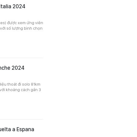
Italia 2024
ates) được xem ứng viên
 với số lượng bình chọn
anche 2024
iệu thoát đi solo 81km
với khoảng cách gần 3
uelta a Espana