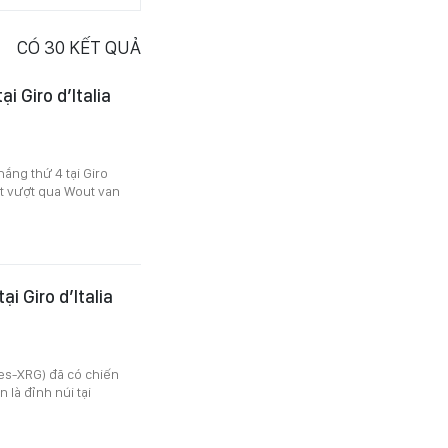
CÓ
30
KẾT QUẢ
i Giro d’Italia
ắng thứ 4 tại Giro
iệt vượt qua Wout van
i Giro d’Italia
es-XRG) đã có chiến
 là đỉnh núi tại