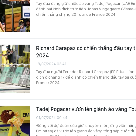
Tay đua đang giữ chiếc áo vàng Tadej Pogacar (UAE Em
đánh bại kình địch trực tiếp Jonas Vingegaard (Visma-
chiến thắng chặng 20 Tour de France 2024.
Richard Carapaz có chiến thắng đầu tay t
2024
18/07/2024 03:41
Tay đua người Ecuador Richard Carapaz (EF Education–
đích ở chặng 17 để giành có chiến thắng đầu tay tại c
France 2024.
Tadej Pogacar vươn lên giành áo vàng To
01/07/2024 00:44
Đúng với dự đoán của giới chuyên môn, ứng viên nặng
Emirates) đã vươn lên giành áo vàng tổng sắp cuộc đu