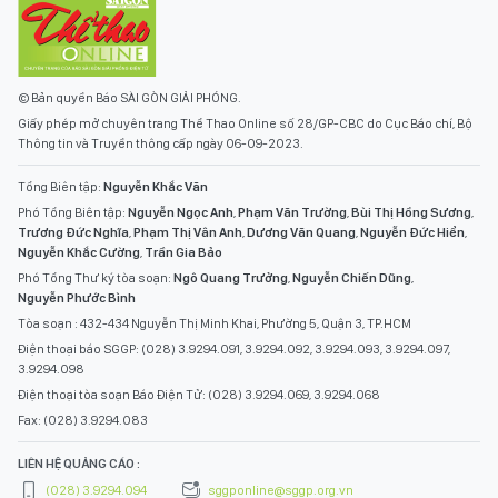
© Bản quyền Báo SÀI GÒN GIẢI PHÓNG.
Giấy phép mở chuyên trang Thể Thao Online số 28/GP-CBC do Cục Báo chí, Bộ
Thông tin và Truyền thông cấp ngày 06-09-2023.
Tổng Biên tập:
Nguyễn Khắc Văn
Phó Tổng Biên tập:
Nguyễn Ngọc Anh
,
Phạm Văn Trường
,
Bùi Thị Hồng Sương
,
Trương Đức Nghĩa
,
Phạm Thị Vân Anh
,
Dương Văn Quang
,
Nguyễn Đức Hiển
,
Nguyễn Khắc Cường
,
Trần Gia Bảo
Phó Tổng Thư ký tòa soạn:
Ngô Quang Trưởng
,
Nguyễn Chiến Dũng
,
Nguyễn Phước Bình
Tòa soạn : 432-434 Nguyễn Thị Minh Khai, Phường 5, Quận 3, TP.HCM
Điện thoại báo SGGP: (028) 3.9294.091, 3.9294.092, 3.9294.093, 3.9294.097,
3.9294.098
Điện thoại tòa soạn Báo Điện Tử: (028) 3.9294.069, 3.9294.068
Fax: (028) 3.9294.083
LIÊN HỆ QUẢNG CÁO :
(028) 3.9294.094
sggponline@sggp.org.vn