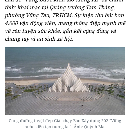
thức khai mạc tại Quảng trường Tam Thắng,
phường Vũng Tàu, TP.HCM. Sự kiện thu hút hơn
4.000 vận động viên, mang thông điệp mạnh mẽ
về rèn luyện sức khỏe, gắn kết cộng đồng và
chung tay vì an sinh xã hội.
Cung đường tuyệt đẹp Giải chạy Báo Xây dựng 202 "Vững
bước kiến tạo tương lai". Ảnh: Quỳnh Mai