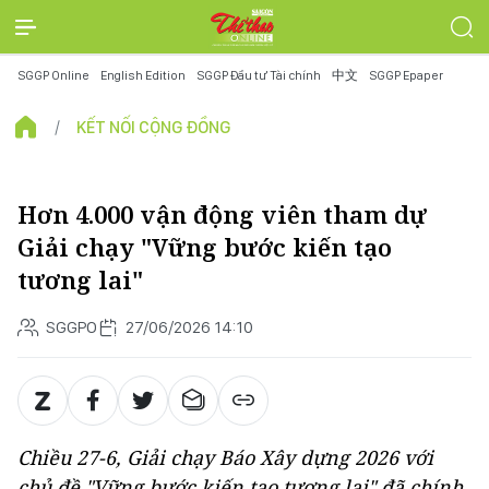
SGGP Online
English Edition
SGGP Đầu tư Tài chính
中文
SGGP Epaper
KẾT NỐI CỘNG ĐỒNG
Hơn 4.000 vận động viên tham dự
Giải chạy "Vững bước kiến tạo
tương lai"
SGGPO
27/06/2026 14:10
Chiều 27-6, Giải chạy Báo Xây dựng 2026 với
chủ đề "Vững bước kiến tạo tương lai" đã chính