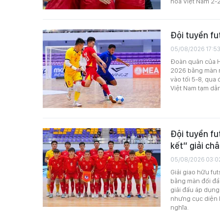
hòa Việt Nam 2-2
Đội tuyển fu
05/08/2026 17:5
Đoàn quân của HL
2026 bằng màn ng
vào tối 5-8, qua 
Việt Nam tạm dẫn
Đội tuyển fu
kết” giải châ
05/08/2026 03:0
Giải giao hữu fut
bằng màn đối đầu
giải đấu áp dụng
nhưng cục diện h
nghĩa.