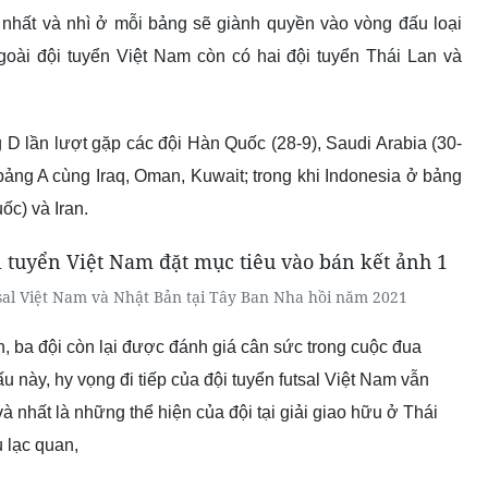
i nhất và nhì ở mỗi bảng sẽ giành quyền vào vòng đấu loại
i đội tuyển Việt Nam còn có hai đội tuyển Thái Lan và
 D lần lượt gặp các đội Hàn Quốc (28-9), Saudi Arabia (30-
bảng A cùng Iraq, Oman, Kuwait; trong khi Indonesia ở bảng
c) và Iran.
utsal Việt Nam và Nhật Bản tại Tây Ban Nha hồi năm 2021
, ba đội còn lại được đánh giá cân sức trong cuộc đua
 này, hy vọng đi tiếp của đội tuyển futsal Việt Nam vẫn
à nhất là những thể hiện của đội tại giải giao hữu ở Thái
 lạc quan,