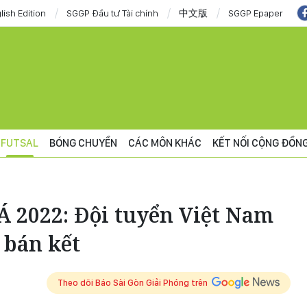
lish Edition
SGGP Đầu tư Tài chính
中文版
SGGP Epaper
FUTSAL
BÓNG CHUYỀN
CÁC MÔN KHÁC
KẾT NỐI CỘNG ĐỒN
Á 2022: Đội tuyển Việt Nam
 bán kết
Theo dõi Báo Sài Gòn Giải Phóng trên