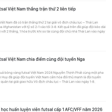
sal Việt Nam thắng trận thứ 2 liên tiếp
2
Việt Nam đã có trận thắng thứ 2 tại giải vô địch châu lục – Thái Lan
 Afghanistan với tỷ số 2-1 vào tối 3-8. Kết quả trên đã giúp đội kéo dài
 với 2 thắng, 1 hòa trước khi so tài cùng đội chủ nhà Thái Lan vào ngày
tsal Việt Nam chia điểm cùng đội tuyển Nga
uả bóng vàng futsal Việt Nam 2024 Nguyễn Thịnh Phát cùng một pha
i Huy đã giúp đội tuyển Việt Nam cầm hòa đối thủ mạnh là đội tuyển
 quân tại giải giao hữu Vô địch châu lục – Thái Lan vào ngày 1-8.
học huấn luyện viên futsal cấp 1 AFC/VFF năm 2026