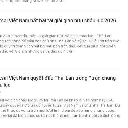
 và được xử thắng New Zealand 3-0...
tsal Việt Nam bất bại tại giải giao hữu châu lục 2026
3
V Giustozzi đã khép lại giải giao hữu vô địch châu lục – Thái Lan
ược dòng để cầm hòa chủ nhà Thái Lan với tỷ số 3-3 ở lượt trận cuối
đó duy trì thành tích bất bại sau bốn trận đấu. Kết quả giúp đội tuyển
 đầu với 8 điểm nhưng đã thi đấu đủ 4 trận.
tsal Việt Nam quyết đấu Thái Lan trong “trận chung
u lục
2
sal Vô địch châu lục 2026 tại Thái Lan sẽ khép lại vào hôm nay (5-8)
 đầy duyên nợ giữa đội tuyển futsal Việt Nam và chủ nhà Thái Lan. Dù
 thể thức đá vòng tròn một lượt tính điểm để xếp hạng chung cuộc,
iện tại đã biến cuộc so tài này thành một trận tranh ngôi vô địch đúng