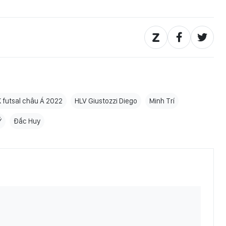
 futsal châu Á 2022
HLV Giustozzi Diego
Minh Trí
Ý
Đắc Huy