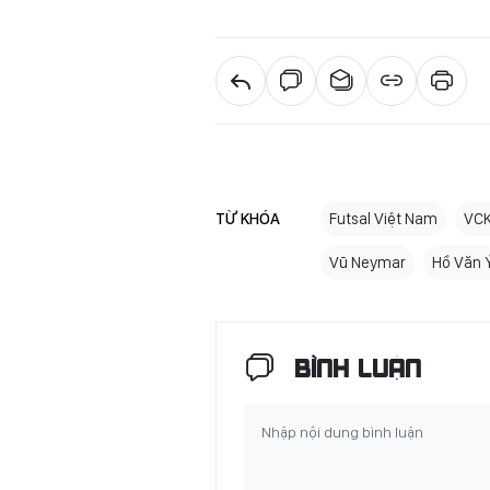
TỪ KHÓA
Futsal Việt Nam
VCK
Vũ Neymar
Hồ Văn 
BÌNH LUẬN