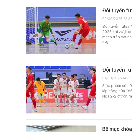
Đội tuyển fut
03/08/2026 23:3
Đội tuyển futsal 
2026 khi vượt qua
mạch trận bất bại
4-8.
Đội tuyển fu
01/08/2026 14:39
Siêu phẩm của Q
lập công của Thá
Nga 2-2 ở trận ra
Bế mạc khóa 