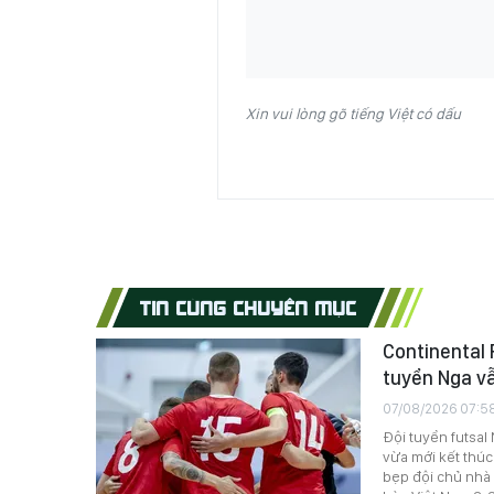
Xin vui lòng gõ tiếng Việt có dấu
TIN CÙNG CHUYÊN MỤC
Continental 
tuyển Nga vẫ
07/08/2026 07:5
Đội tuyển futsal
vừa mới kết thúc
bẹp đội chủ nhà T