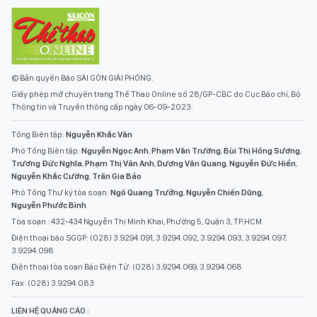
© Bản quyền Báo SÀI GÒN GIẢI PHÓNG.
Giấy phép mở chuyên trang Thể Thao Online số 28/GP-CBC do Cục Báo chí, Bộ
Thông tin và Truyền thông cấp ngày 06-09-2023.
Tổng Biên tập:
Nguyễn Khắc Văn
Phó Tổng Biên tập:
Nguyễn Ngọc Anh
,
Phạm Văn Trường
,
Bùi Thị Hồng Sương
,
Trương Đức Nghĩa
,
Phạm Thị Vân Anh
,
Dương Văn Quang
,
Nguyễn Đức Hiển
,
Nguyễn Khắc Cường
,
Trần Gia Bảo
Phó Tổng Thư ký tòa soạn:
Ngô Quang Trưởng
,
Nguyễn Chiến Dũng
,
Nguyễn Phước Bình
Tòa soạn : 432-434 Nguyễn Thị Minh Khai, Phường 5, Quận 3, TP.HCM
Điện thoại báo SGGP: (028) 3.9294.091, 3.9294.092, 3.9294.093, 3.9294.097,
3.9294.098
Điện thoại tòa soạn Báo Điện Tử: (028) 3.9294.069, 3.9294.068
Fax: (028) 3.9294.083
LIÊN HỆ QUẢNG CÁO :