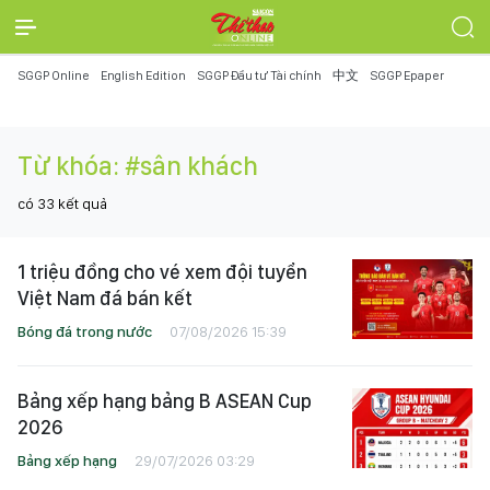
SGGP Online
English Edition
SGGP Đầu tư Tài chính
中文
SGGP Epaper
Từ khóa:
#sân khách
có
33
kết quả
1 triệu đồng cho vé xem đội tuyển
Việt Nam đá bán kết
Bóng đá trong nước
07/08/2026 15:39
Bảng xếp hạng bảng B ASEAN Cup
2026
Bảng xếp hạng
29/07/2026 03:29