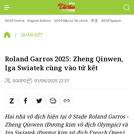
SGGP Online
English Edition
SGGP Đầu tư Tài chính
中文
SGGP Epaper
QUẦN VỢT
Roland Garros 2025: Zheng Qinwen,
Iga Swiatek cùng vào tứ kết
SGGPO
01/06/2025 22:37
Hai nhà vô địch hiện tại ở Stade Roland Garros -
Zheng Qinwen (Đương kim vô địch Olympic) và
Iga Swiatek (Đương kim vô địch French Open)