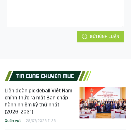
GỬI BÌNH LUẬN
TIN CÙNG CHUYÊN MỤC
Liên đoàn pickleball Việt Nam
chính thức ra mắt Ban chấp
hành nhiệm kỳ thứ nhất
(2026-2031)
Quần vợt
28/07/2026 11:36