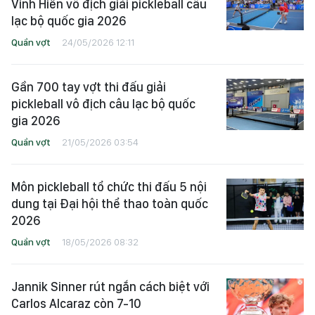
Vinh Hiển vô địch giải pickleball câu
lạc bộ quốc gia 2026
Quần vợt
24/05/2026 12:11
Gần 700 tay vợt thi đấu giải
pickleball vô địch câu lạc bộ quốc
gia 2026
Quần vợt
21/05/2026 03:54
Môn pickleball tổ chức thi đấu 5 nội
dung tại Đại hội thể thao toàn quốc
2026
Quần vợt
18/05/2026 08:32
Jannik Sinner rút ngắn cách biệt với
Carlos Alcaraz còn 7-10