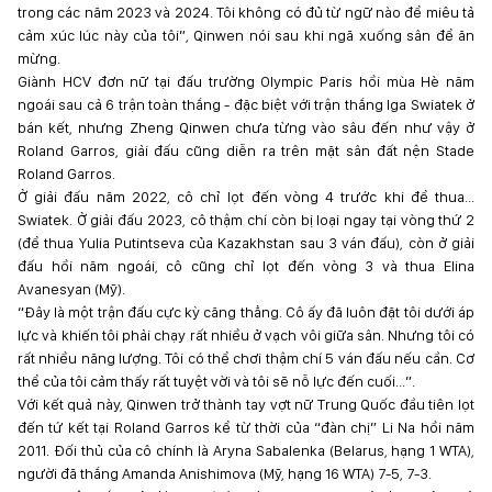
trong các năm 2023 và 2024. Tôi không có đủ từ ngữ nào để miêu tả
cảm xúc lúc này của tôi”, Qinwen nói sau khi ngã xuống sân để ăn
mừng.
Giành HCV đơn nữ tại đấu trường Olympic Paris hồi mùa Hè năm
ngoái sau cả 6 trận toàn thắng - đặc biệt với trận thắng Iga Swiatek ở
bán kết, nhưng Zheng Qinwen chưa từng vào sâu đến như vậy ở
Roland Garros, giải đấu cũng diễn ra trên mặt sân đất nện Stade
Roland Garros.
Ở giải đấu năm 2022, cô chỉ lọt đến vòng 4 trước khi để thua...
Swiatek. Ở giải đấu 2023, cô thậm chí còn bị loại ngay tại vòng thứ 2
(để thua Yulia Putintseva của Kazakhstan sau 3 ván đấu), còn ở giải
đấu hồi năm ngoái, cô cũng chỉ lọt đến vòng 3 và thua Elina
Avanesyan (Mỹ).
“Đây là một trận đấu cực kỳ căng thẳng. Cô ấy đã luôn đặt tôi dưới áp
lực và khiến tôi phải chạy rất nhiều ở vạch vôi giữa sân. Nhưng tôi có
rất nhiều năng lượng. Tôi có thể chơi thậm chí 5 ván đấu nếu cần. Cơ
thể của tôi cảm thấy rất tuyệt vời và tôi sẽ nỗ lực đến cuối...”.
Với kết quả này, Qinwen trở thành tay vợt nữ Trung Quốc đầu tiên lọt
đến tứ kết tại Roland Garros kể từ thời của “đàn chị” Li Na hồi năm
2011. Đối thủ của cô chính là Aryna Sabalenka (Belarus, hạng 1 WTA),
người đã thắng Amanda Anishimova (Mỹ, hạng 16 WTA) 7-5, 7-3.