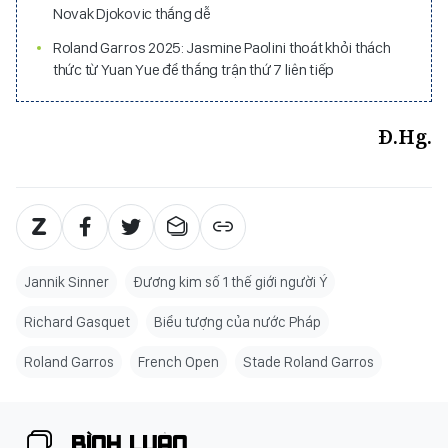
Novak Djokovic thắng dễ
Roland Garros 2025: Jasmine Paolini thoát khỏi thách
thức từ Yuan Yue để thắng trận thứ 7 liên tiếp
Đ.Hg.
Jannik Sinner
Đương kim số 1 thế giới người Ý
Richard Gasquet
Biểu tượng của nước Pháp
Roland Garros
French Open
Stade Roland Garros
BÌNH LUẬN