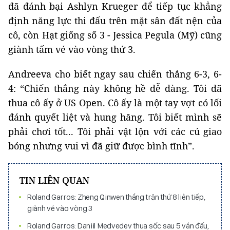
đã đánh bại Ashlyn Krueger để tiếp tục khẳng
định năng lực thi đấu trên mặt sân đất nện của
cô, còn Hạt giống số 3 - Jessica Pegula (Mỹ) cũng
giành tấm vé vào vòng thứ 3.
Andreeva cho biết ngay sau chiến thắng 6-3, 6-
4: “Chiến thắng này không hề dễ dàng. Tôi đã
thua cô ấy ở US Open. Cô ấy là một tay vợt có lối
đánh quyết liệt và hung hăng. Tôi biết mình sẽ
phải chơi tốt... Tôi phải vật lộn với các cú giao
bóng nhưng vui vì đã giữ được bình tĩnh”.
TIN LIÊN QUAN
Roland Garros: Zheng Qinwen thắng trận thứ 8 liên tiếp,
giành vé vào vòng 3
Roland Garros: Daniil Medvedev thua sốc sau 5 ván đấu,