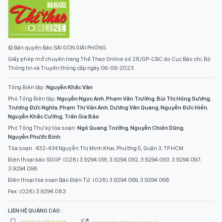
© Bản quyền Báo SÀI GÒN GIẢI PHÓNG.
Giấy phép mở chuyên trang Thể Thao Online số 28/GP-CBC do Cục Báo chí, Bộ
Thông tin và Truyền thông cấp ngày 06-09-2023.
Tổng Biên tập:
Nguyễn Khắc Văn
Phó Tổng Biên tập:
Nguyễn Ngọc Anh
,
Phạm Văn Trường
,
Bùi Thị Hồng Sương
,
Trương Đức Nghĩa
,
Phạm Thị Vân Anh
,
Dương Văn Quang
,
Nguyễn Đức Hiển
,
Nguyễn Khắc Cường
,
Trần Gia Bảo
Phó Tổng Thư ký tòa soạn:
Ngô Quang Trưởng
,
Nguyễn Chiến Dũng
,
Nguyễn Phước Bình
Tòa soạn : 432-434 Nguyễn Thị Minh Khai, Phường 5, Quận 3, TP.HCM
Điện thoại báo SGGP: (028) 3.9294.091, 3.9294.092, 3.9294.093, 3.9294.097,
3.9294.098
Điện thoại tòa soạn Báo Điện Tử: (028) 3.9294.069, 3.9294.068
Fax: (028) 3.9294.083
LIÊN HỆ QUẢNG CÁO :