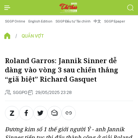
SGGP Online
English Edition
SGGP Đầu tư Tài chính
中文
SGGP Epaper
QUẦN VỢT
Roland Garros: Jannik Sinner dễ
dàng vào vòng 3 sau chiến thắng
“giã biệt” Richard Gasquet
SGGPO
29/05/2025 23:28
Đương kim số 1 thế giới người Ý - anh Jannik
Sinner tiếp tục thi đấu thành công ở giải Roland