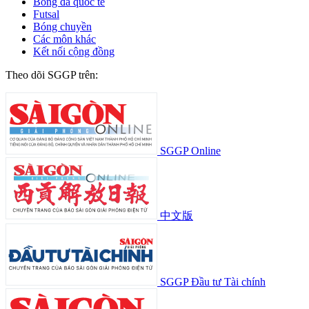
Bóng đá quốc tế
Futsal
Bóng chuyền
Các môn khác
Kết nối cộng đồng
Theo dõi SGGP trên:
SGGP Online
中文版
SGGP Đầu tư Tài chính