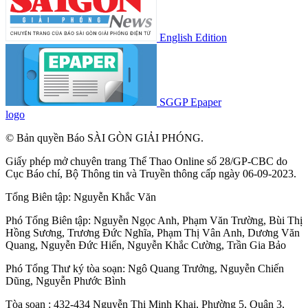
English Edition
SGGP Epaper
logo
© Bản quyền Báo SÀI GÒN GIẢI PHÓNG.
Giấy phép mở chuyên trang Thể Thao Online số 28/GP-CBC do
Cục Báo chí, Bộ Thông tin và Truyền thông cấp ngày 06-09-2023.
Tổng Biên tập:
Nguyễn Khắc Văn
Phó Tổng Biên tập:
Nguyễn Ngọc Anh
,
Phạm Văn Trường
,
Bùi Thị
Hồng Sương
,
Trương Đức Nghĩa
,
Phạm Thị Vân Anh
,
Dương Văn
Quang
,
Nguyễn Đức Hiển
,
Nguyễn Khắc Cường
,
Trần Gia Bảo
Phó Tổng Thư ký tòa soạn:
Ngô Quang Trưởng
,
Nguyễn Chiến
Dũng
,
Nguyễn Phước Bình
Tòa soạn : 432-434 Nguyễn Thị Minh Khai, Phường 5, Quận 3,