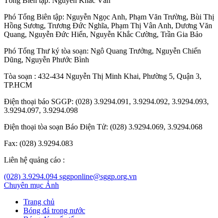
Tổng Biên tập:
Nguyễn Khắc Văn
Phó Tổng Biên tập:
Nguyễn Ngọc Anh
,
Phạm Văn Trường
,
Bùi Thị
Hồng Sương
,
Trương Đức Nghĩa
,
Phạm Thị Vân Anh
,
Dương Văn
Quang
,
Nguyễn Đức Hiển
,
Nguyễn Khắc Cường
,
Trần Gia Bảo
Phó Tổng Thư ký tòa soạn:
Ngô Quang Trưởng
,
Nguyễn Chiến
Dũng
,
Nguyễn Phước Bình
Tòa soạn : 432-434 Nguyễn Thị Minh Khai, Phường 5, Quận 3,
TP.HCM
Điện thoại báo SGGP: (028) 3.9294.091, 3.9294.092, 3.9294.093,
3.9294.097, 3.9294.098
Điện thoại tòa soạn Báo Điện Tử: (028) 3.9294.069, 3.9294.068
Fax: (028) 3.9294.083
Liên hệ quảng cáo :
(028) 3.9294.094
sggponline@sggp.org.vn
Chuyên mục
Ảnh
Trang chủ
Bóng đá trong nước