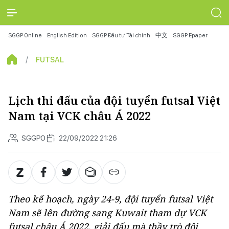
SGGP Online
English Edition
SGGP Đầu tư Tài chính
中文
SGGP Epaper
FUTSAL
Lịch thi đấu của đội tuyển futsal Việt
Nam tại VCK châu Á 2022
SGGPO
22/09/2022 21:26
Theo kế hoạch, ngày 24-9, đội tuyển futsal Việt
Nam sẽ lên đường sang Kuwait tham dự VCK
futsal châu Á 2022, giải đấu mà thầy trò đội