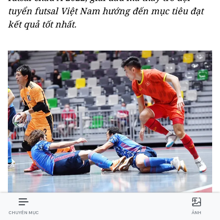
tuyển futsal Việt Nam hướng đến mục tiêu đạt
kết quả tốt nhất.
Đội tuyển futsal Việt Nam sẽ gặp lại Nhật Bản ở vòng đấu
bảng
CHUYÊN MỤC
ẢNH