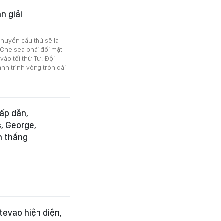
n giải
chuyển cầu thủ sẽ là
 Chelsea phải đối mặt
ào tối thứ Tư. Đội
h trình vòng tròn dài
ấp dẫn,
, George,
n thắng
tevao hiện diện,