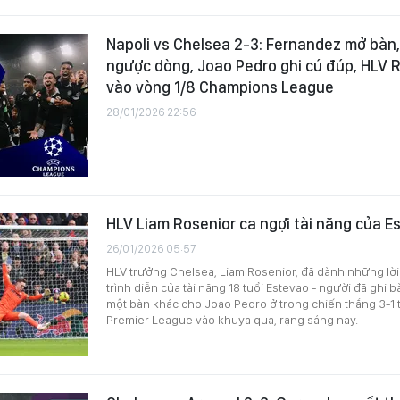
Napoli vs Chelsea 2-3: Fernandez mở bàn,
ngược dòng, Joao Pedro ghi cú đúp, HLV R
vào vòng 1/8 Champions League
28/01/2026 22:56
HLV Liam Rosenior ca ngợi tài năng của E
26/01/2026 05:57
HLV trưởng Chelsea, Liam Rosenior, đã dành những lờ
trình diễn của tài năng 18 tuổi Estevao - người đã ghi b
một bàn khác cho Joao Pedro ở trong chiến thắng 3-1 t
Premier League vào khuya qua, rạng sáng nay.