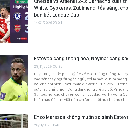
Chelsea vs Arsenal 2-3: Garnacho xuất t
White, Gyokeres, Zubimendi tỏa sáng, chờ 
bán kết League Cup
14/01/2026 23:04
Estevao càng thăng hoa, Neymar càng kh
28/11/2025 05:26
Hãy tua lại cuốn phim ký ức về cuối tháng Giêng. Khi ấy
vào sân thay người ngắn ngủi, chỉ là một lời hứa mon
vời cho đội hình Brazil tham dự World Cup 2026. Trong
sự chắc chắn, một tượng đài không thể xô đổ. Vị hoàng t
Santos, nơi câu chuyện cổ tích bắt đầu, với hy vọng C
hoàn hảo để anh viết nên chương cuối huy hoàng cho 
Enzo Maresca không muốn so sánh Esteva
26/11/2025 11:43