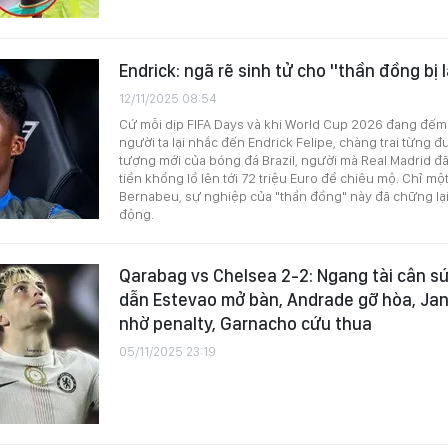
Endrick: ngã rẽ sinh tử cho "thần đồng bị
12/11/2025 08:54
Cứ mỗi dịp FIFA Days và khi World Cup 2026 đang đếm 
người ta lại nhắc đến Endrick Felipe, chàng trai từng đ
tượng mới của bóng đá Brazil, người mà Real Madrid đã
tiền khổng lồ lên tới 72 triệu Euro để chiêu mộ. Chỉ m
Bernabeu, sự nghiệp của "thần đồng" này đã chững lạ
động.
Qarabag vs Chelsea 2-2: Ngang tài cân sứ
dẫn Estevao mở bàn, Andrade gỡ hòa, Ja
nhờ penalty, Garnacho cứu thua
05/11/2025 23:19