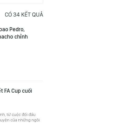
CÓ
34
KẾT QUẢ
Joao Pedro,
nacho chỉnh
t FA Cup cuối
ính, từ cuộc đối đầu
chuyện của những ngôi