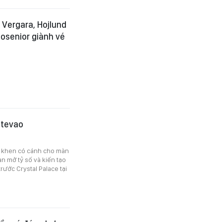
 Vergara, Hojlund
osenior giành vé
stevao
i khen có cánh cho màn
àn mở tỷ số và kiến tạo
rước Crystal Palace tại