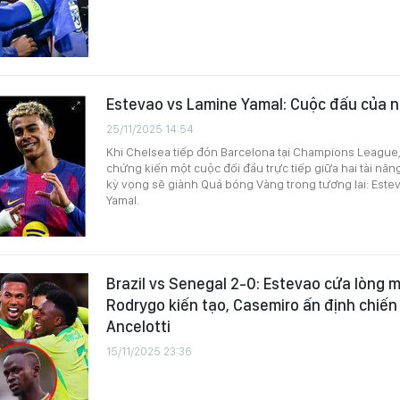
Estevao vs Lamine Yamal: Cuộc đấu của 
25/11/2025 14:54
Khi Chelsea tiếp đón Barcelona tại Champions League,
chứng kiến một cuộc đối đầu trực tiếp giữa hai tài nă
kỳ vọng sẽ giành Quả bóng Vàng trong tương lai: Estev
Yamal.
Brazil vs Senegal 2-0: Estevao cứa lòng 
Rodrygo kiến tạo, Casemiro ấn định chiến
Ancelotti
15/11/2025 23:36