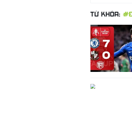
TỪ KHÓA:
#E