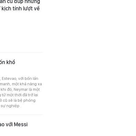
hần cú đúp nhưng
kịch tính lượt về
ốn khổ
, Estevao, với bốn lần
g manh, một khả năng xa
 khi đó, Neymar là một
ử một thời đã trở lại
LB cũ sẽ là bệ phóng
sự nghiệp .
o với Messi