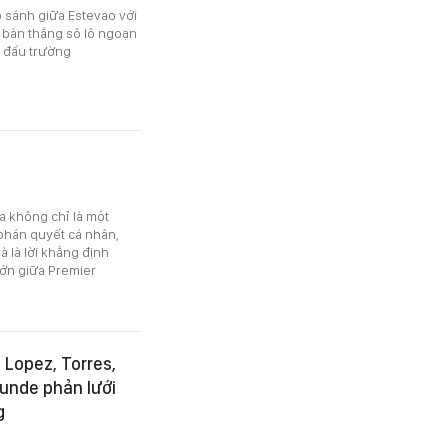
 sánh giữa Estevao với
t bàn thắng sô lô ngoạn
i đấu trường
a không chỉ là một
phán quyết cá nhân,
à là lời khẳng định
lớn giữa Premier
 Lopez, Torres,
ounde phản lưới
g