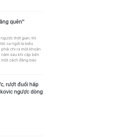
 lãng quên"
ngược thời gian, thì
ược ca ngợi là biểu
 phải chi ra một khoản
ột năm sau khi cập bến
i một cách đáng báo
c, rượt đuổi hấp
nkovic ngược dòng