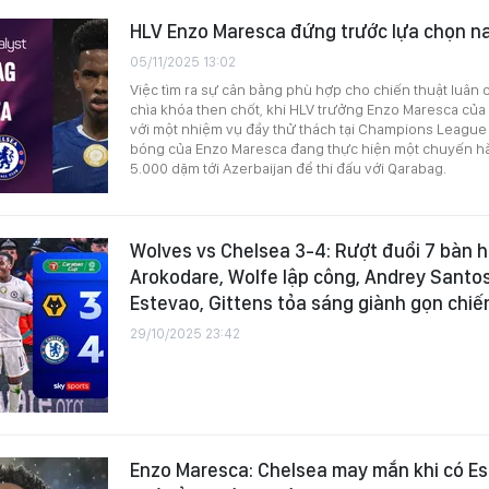
HLV Enzo Maresca đứng trước lựa chọn na
05/11/2025 13:02
Việc tìm ra sự cân bằng phù hợp cho chiến thuật luân 
chìa khóa then chốt, khi HLV trưởng Enzo Maresca của
với một nhiệm vụ đầy thử thách tại Champions League v
bóng của Enzo Maresca đang thực hiện một chuyến hàn
5.000 dặm tới Azerbaijan để thi đấu với Qarabag.
Wolves vs Chelsea 3-4: Rượt đuổi 7 bàn h
Arokodare, Wolfe lập công, Andrey Santos
Estevao, Gittens tỏa sáng giành gọn chiế
29/10/2025 23:42
Enzo Maresca: Chelsea may mắn khi có Es