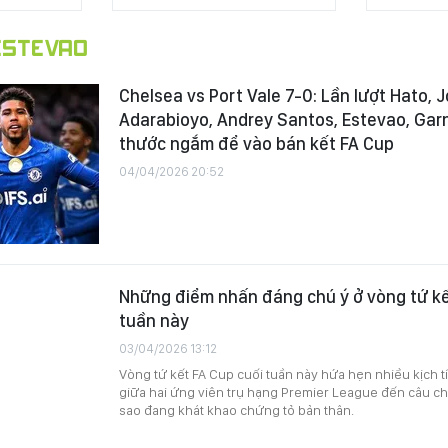
STEVAO
Chelsea vs Port Vale 7-0: Lần lượt Hato, 
Adarabioyo, Andrey Santos, Estevao, Gar
thước ngắm để vào bán kết FA Cup
04/04/2026 20:52
Những điểm nhấn đáng chú ý ở vòng tứ kế
tuần này
03/04/2026 13:12
Vòng tứ kết FA Cup cuối tuần này hứa hẹn nhiều kịch t
giữa hai ứng viên trụ hạng Premier League đến câu 
sao đang khát khao chứng tỏ bản thân.