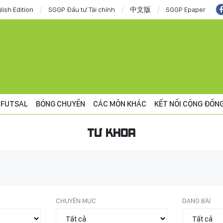
lish Edition
SGGP Đầu tư Tài chính
中文版
SGGP Epaper
FUTSAL
BÓNG CHUYỀN
CÁC MÔN KHÁC
KẾT NỐI CỘNG ĐỒN
TỪ KHÓA
CHUYÊN MỤC
DẠNG BÀI