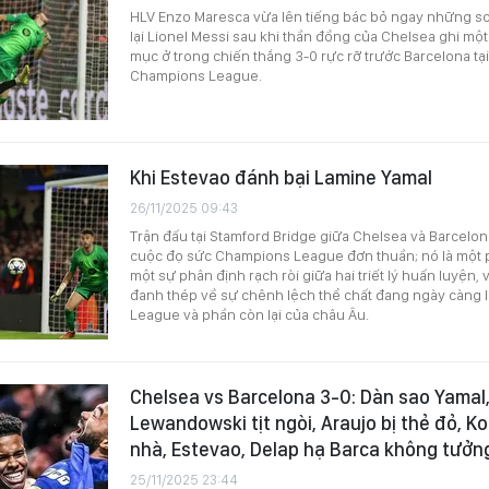
HLV Enzo Maresca vừa lên tiếng bác bỏ ngay những so
lại Lionel Messi sau khi thần đồng của Chelsea ghi mộ
mục ở trong chiến thắng 3-0 rực rỡ trước Barcelona tạ
Champions League.
Khi Estevao đánh bại Lamine Yamal
26/11/2025 09:43
Trận đấu tại Stamford Bridge giữa Chelsea và Barcelon
cuộc đọ sức Champions League đơn thuần; nó là một 
một sự phân định rạch ròi giữa hai triết lý huấn luyện, v
đanh thép về sự chênh lệch thể chất đang ngày càng 
League và phần còn lại của châu Âu.
Chelsea vs Barcelona 3-0: Dàn sao Yamal,
Lewandowski tịt ngòi, Araujo bị thẻ đỏ, K
nhà, Estevao, Delap hạ Barca không tưởn
25/11/2025 23:44