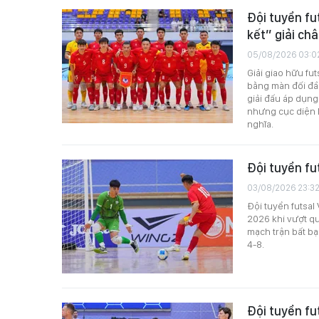
Đội tuyển fu
kết” giải châ
05/08/2026 03:0
Giải giao hữu fut
bằng màn đối đầu
giải đấu áp dụng
nhưng cục diện h
nghĩa.
Đội tuyển fut
03/08/2026 23:3
Đội tuyển futsal 
2026 khi vượt qua
mạch trận bất bại
4-8.
Đội tuyển fu