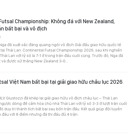
Futsal Championship: Không đá với New Zealand,
n bất bại và vô địch
8
 Nga đã xuất sắc đăng quang ngôi vô địch Giải đấu giao hữu quốc tế
 tại Thái Lan: Continental Futsal Championship 2026, sau khi nghiền
hái Lan với tỷ số là 7-1 ở trong trận đấu cuối cùng. Trước đó, Nga đã
 và được xử thắng New Zealand 3-0...
tsal Việt Nam bất bại tại giải giao hữu châu lục 2026
3
V Giustozzi đã khép lại giải giao hữu vô địch châu lục – Thái Lan
ược dòng để cầm hòa chủ nhà Thái Lan với tỷ số 3-3 ở lượt trận cuối
đó duy trì thành tích bất bại sau bốn trận đấu. Kết quả giúp đội tuyển
 đầu với 8 điểm nhưng đã thi đấu đủ 4 trận.