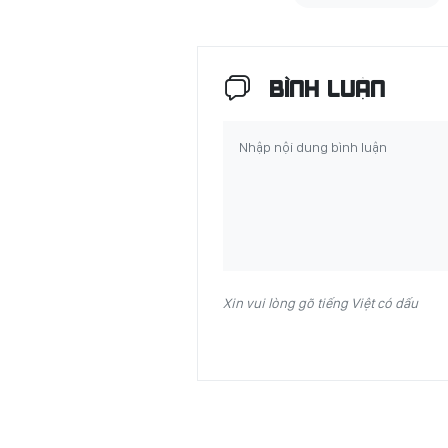
BÌNH LUẬN
Xin vui lòng gõ tiếng Việt có dấu