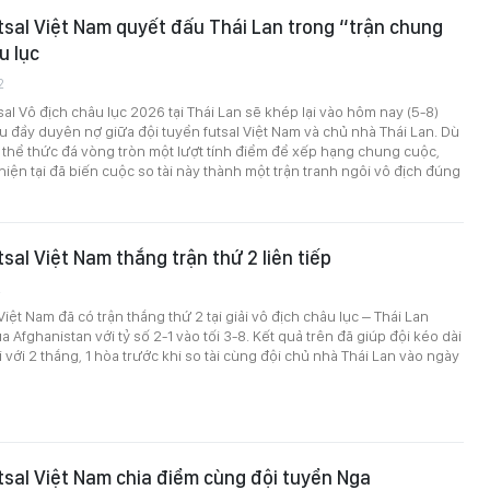
tsal Việt Nam quyết đấu Thái Lan trong “trận chung
u lục
2
sal Vô địch châu lục 2026 tại Thái Lan sẽ khép lại vào hôm nay (5-8)
 đầy duyên nợ giữa đội tuyển futsal Việt Nam và chủ nhà Thái Lan. Dù
 thể thức đá vòng tròn một lượt tính điểm để xếp hạng chung cuộc,
iện tại đã biến cuộc so tài này thành một trận tranh ngôi vô địch đúng
sal Việt Nam thắng trận thứ 2 liên tiếp
2
Việt Nam đã có trận thắng thứ 2 tại giải vô địch châu lục – Thái Lan
 Afghanistan với tỷ số 2-1 vào tối 3-8. Kết quả trên đã giúp đội kéo dài
 với 2 thắng, 1 hòa trước khi so tài cùng đội chủ nhà Thái Lan vào ngày
tsal Việt Nam chia điểm cùng đội tuyển Nga