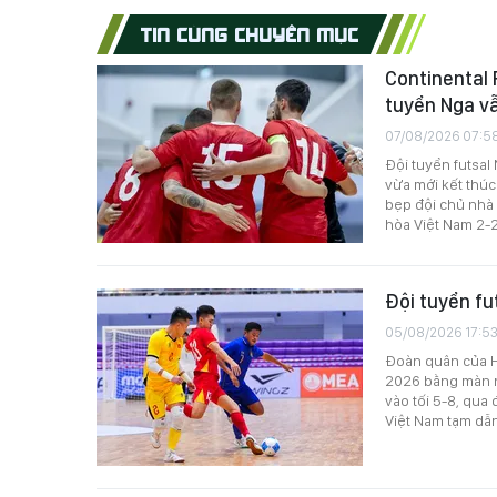
TIN CÙNG CHUYÊN MỤC
Continental 
tuyển Nga vẫ
07/08/2026 07:5
Đội tuyển futsal
vừa mới kết thúc
bẹp đội chủ nhà T
hòa Việt Nam 2-2
Đội tuyển fu
05/08/2026 17:5
Đoàn quân của HL
2026 bằng màn ng
vào tối 5-8, qua 
Việt Nam tạm dẫn