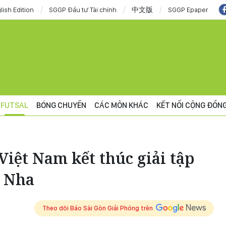
lish Edition
SGGP Đầu tư Tài chính
中文版
SGGP Epaper
FUTSAL
BÓNG CHUYỀN
CÁC MÔN KHÁC
KẾT NỐI CỘNG ĐỒN
 Việt Nam kết thúc giải tập
n Nha
Theo dõi Báo Sài Gòn Giải Phóng trên