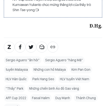
Kurniawan Yulianto chúc mừng thắng lợi của thầy trò
Shin Tae-yong
Đ.Hg.
Sergio Aguero "ăn hôi"
Sergio Aguero "hàng Mã"
tuyển Malaysia
Những con hổ Malaya
Kim Pan Gon
HLV Hàn Quốc
Park Hang Seo
HLV tuyển Việt Nam
"Thầy" Park
Những chiến binh Áo đỏ Sao vàng
AFF Cup 2022
Faisal Halim
Duy Mạnh
Thành Chung