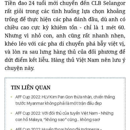
Tiền đao 24 tuổi mới chuyển đến CLB Selangor
rất giỏi trong các tình huống lựa chọn khoảng
trống để thực hiện các pha đánh đầu, dù anh có
chiều cao cực kỳ khiêm tốn - chỉ là 1 mét 60.
Nhưng vì nhỏ con, anh cũng rất nhanh nhẹn,
khéo léo với các pha di chuyển phá bẫy việt vị,
và lòn ra sau lưng hàng thủ của đối phương để
dứt điểm kết liễu. Hàng thủ Việt Nam nên lưu ý
chuyện này.
TIN LIÊN QUAN
AFF Cup 2022: HLV Kim Pan Gon thừa nhận, chiến thắng
trước Myanmar không phải là một trận đấu đẹp
AFF Cup 2022: Với đối thủ của tuyển Việt Nam - Những
con hổ Malaya, “không sao” cũng… không sao!
AFF Cup 2022: Huyền thoại bóng đá Indonesia -