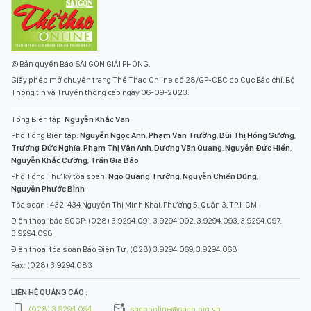
© Bản quyền Báo SÀI GÒN GIẢI PHÓNG.
Giấy phép mở chuyên trang Thể Thao Online số 28/GP-CBC do Cục Báo chí, Bộ
Thông tin và Truyền thông cấp ngày 06-09-2023.
Tổng Biên tập:
Nguyễn Khắc Văn
Phó Tổng Biên tập:
Nguyễn Ngọc Anh
,
Phạm Văn Trường
,
Bùi Thị Hồng Sương
,
Trương Đức Nghĩa
,
Phạm Thị Vân Anh
,
Dương Văn Quang
,
Nguyễn Đức Hiển
,
Nguyễn Khắc Cường
,
Trần Gia Bảo
Phó Tổng Thư ký tòa soạn:
Ngô Quang Trưởng
,
Nguyễn Chiến Dũng
,
Nguyễn Phước Bình
Tòa soạn : 432-434 Nguyễn Thị Minh Khai, Phường 5, Quận 3, TP.HCM
Điện thoại báo SGGP: (028) 3.9294.091, 3.9294.092, 3.9294.093, 3.9294.097,
3.9294.098
Điện thoại tòa soạn Báo Điện Tử: (028) 3.9294.069, 3.9294.068
Fax: (028) 3.9294.083
LIÊN HỆ QUẢNG CÁO :
(028) 3.9294.094
sggponline@sggp.org.vn