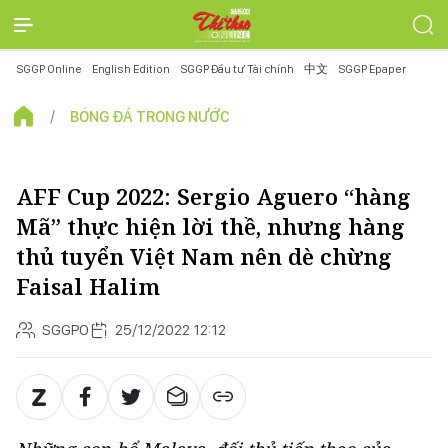
SGGP Online
English Edition
SGGP Đầu tư Tài chính
中文
SGGP Epaper
BÓNG ĐÁ TRONG NƯỚC
AFF Cup 2022: Sergio Aguero “hàng
Mã” thực hiện lời thề, nhưng hàng
thủ tuyển Việt Nam nên dè chừng
Faisal Halim
SGGPO
25/12/2022 12:12