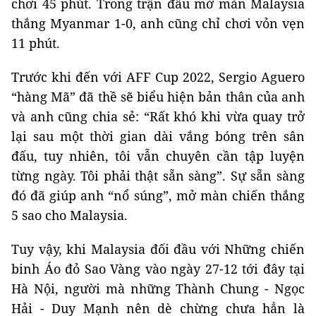
chơi 45 phút. Trong trận đấu mở màn Malaysia
thắng Myanmar 1-0, anh cũng chỉ chơi vỏn vẹn
11 phút.
Trước khi đến với AFF Cup 2022, Sergio Aguero
“hàng Mã” đã thề sẽ biểu hiện bản thân của anh
và anh cũng chia sẻ: “Rất khó khi vừa quay trở
lại sau một thời gian dài vắng bóng trên sân
đấu, tuy nhiên, tôi vẫn chuyên cần tập luyện
từng ngày. Tôi phải thật sẵn sàng”. Sự sẵn sàng
đó đã giúp anh “nổ súng”, mở màn chiến thắng
5 sao cho Malaysia.
Tuy vậy, khi Malaysia đối đầu với Những chiến
binh Áo đỏ Sao Vàng vào ngày 27-12 tới đây tại
Hà Nội, người mà những Thành Chung - Ngọc
Hải - Duy Mạnh nên dè chừng chưa hẳn là