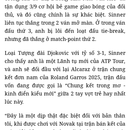
tận dụng 3/9 cơ hội bẻ game giao bóng của đối
thủ, và đó cũng chính là sự khác biệt. Sinner
liên tục thắng trong 2 ván mở màn. Ở trong ván
đấu thứ 3, anh bị lôi đến loạt đấu tie-break,
nhưng đã thắng ở match-point thứ 2.
Loại Tượng đài Djokovic với tỷ số 3-1, Sinner
cho thấy anh là một Lãnh tụ mới của ATP Tour,
và anh sẽ đối đầu với lại Alcaraz ở trận chung
kết đơn nam của Roland Garros 2025, trận đấu
vốn đang được gọi là “Chung kết trong mơ -
kinh điển kiểu mới” giữa 2 tay vợt trẻ hay nhất
lúc này.
“Đây là một dịp thật đặc biệt đối với bản thân
tôi, khi được chơi với Novak tại trận bán kết của