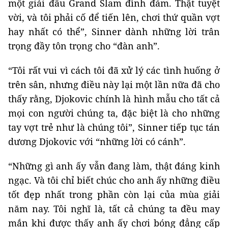
một giải đấu Grand Slam đình đám. Thật tuyệt
vời, và tôi phải cố để tiến lên, chơi thứ quần vợt
hay nhất có thể”, Sinner dành những lời trân
trọng đầy tôn trọng cho “đàn anh”.
“Tôi rất vui vì cách tôi đã xử lý các tình huống ở
trên sân, nhưng điều này lại một lần nữa đã cho
thấy rằng, Djokovic chính là hình mẫu cho tất cả
mọi con người chúng ta, đặc biệt là cho những
tay vợt trẻ như là chúng tôi”, Sinner tiếp tục tán
dương Djokovic với “những lời có cánh”.
“Những gì anh ấy vẫn đang làm, thật đáng kinh
ngạc. Và tôi chỉ biết chúc cho anh ấy những điều
tốt đẹp nhất trong phần còn lại của mùa giải
năm nay. Tôi nghĩ là, tất cả chúng ta đều may
mắn khi được thấy anh ấy chơi bóng đẳng cấp