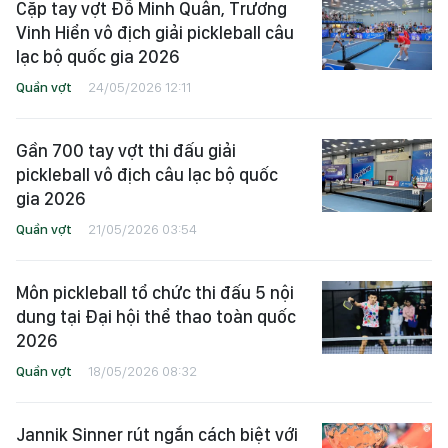
Cặp tay vợt Đỗ Minh Quân, Trương
Vinh Hiển vô địch giải pickleball câu
lạc bộ quốc gia 2026
Quần vợt
24/05/2026 12:11
Gần 700 tay vợt thi đấu giải
pickleball vô địch câu lạc bộ quốc
gia 2026
Quần vợt
21/05/2026 03:54
Môn pickleball tổ chức thi đấu 5 nội
dung tại Đại hội thể thao toàn quốc
2026
Quần vợt
18/05/2026 08:32
Jannik Sinner rút ngắn cách biệt với