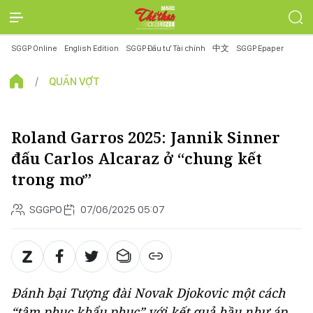
SGGP Online
English Edition
SGGP Đầu tư Tài chính
中文
SGGP Epaper
QUẦN VỢT
Roland Garros 2025: Jannik Sinner
đấu Carlos Alcaraz ở “chung kết
trong mơ”
SGGPO
07/06/2025 05:07
Đánh bại Tượng đài Novak Djokovic một cách
“tâm phục khẩu phục” với kết quả hầu như áp