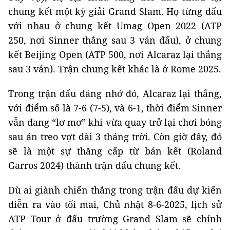
chung kết một kỳ giải Grand Slam. Họ từng đấu
với nhau ở chung kết Umag Open 2022 (ATP
250, nơi Sinner thắng sau 3 ván đấu), ở chung
kết Beijing Open (ATP 500, nơi Alcaraz lại thắng
sau 3 ván). Trận chung kết khác là ở Rome 2025.
Trong trận đấu đáng nhớ đó, Alcaraz lại thắng,
với điểm số là 7-6 (7-5), và 6-1, thời điểm Sinner
vẫn đang “lơ mơ” khi vừa quay trở lại chơi bóng
sau án treo vợt dài 3 tháng trời. Còn giờ đây, đó
sẽ là một sự thăng cấp từ bán kết (Roland
Garros 2024) thành trận đấu chung kết.
Dù ai giành chiến thắng trong trận đấu dự kiến
diễn ra vào tối mai, Chủ nhật 8-6-2025, lịch sử
ATP Tour ở đấu trường Grand Slam sẽ chính