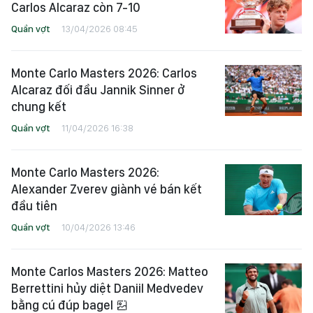
Carlos Alcaraz còn 7-10
Quần vợt
13/04/2026 08:45
Monte Carlo Masters 2026: Carlos
Alcaraz đối đầu Jannik Sinner ở
chung kết
Quần vợt
11/04/2026 16:38
Monte Carlo Masters 2026:
Alexander Zverev giành vé bán kết
đầu tiên
Quần vợt
10/04/2026 13:46
Monte Carlos Masters 2026: Matteo
Berrettini hủy diệt Daniil Medvedev
bằng cú đúp bagel