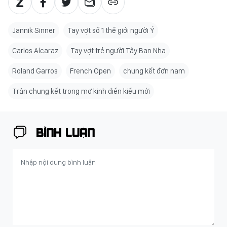
Jannik Sinner
Tay vợt số 1 thế giới người Ý
Carlos Alcaraz
Tay vợt trẻ người Tây Ban Nha
Roland Garros
French Open
chung kết đơn nam
Trận chung kết trong mơ kinh điển kiểu mới
BÌNH LUẬN