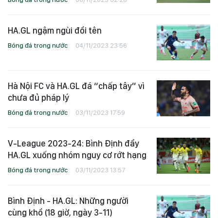
HA.GL ngậm ngùi đổi tên
Bóng đá trong nước
04/11/2023 23:56
Hà Nội FC và HA.GL đá “chấp tây” vì
chưa đủ pháp lý
Bóng đá trong nước
03/11/2023 17:59
V-League 2023-24: Bình Định đẩy
HA.GL xuống nhóm nguy cơ rớt hạng
Bóng đá trong nước
03/11/2023 13:57
Bình Định - HA.GL: Những người
cùng khổ (18 giờ, ngày 3-11)