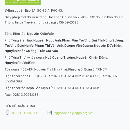
© Bản quyền Báo SÀI GÒN GIẢI PHÓNG.
Giấy phép mở chuyên trang Thể Thao Online số 28/GP-CBC do Cục Báo chí, Bộ
Thông tin và Truyền thông cấp ngày 06-09-2023.
Tổng Biên tập:
Nguyễn Khắc Văn
Phó Tổng Biên tập:
Nguyễn Ngọc Anh
,
Phạm Văn Trường
,
Bùi Thị Hồng Sương
,
Trương Đức Nghĩa
,
Phạm Thị Vân Anh
,
Dương Văn Quang
,
Nguyễn Đức Hiển
,
Nguyễn Khắc Cường
,
Trần Gia Bảo
Phó Tổng Thư ký tòa soạn:
Ngô Quang Trưởng
,
Nguyễn Chiến Dũng
,
Nguyễn Phước Bình
Tòa soạn : 432-434 Nguyễn Thị Minh Khai, Phường 5, Quận 3, TP.HCM
Điện thoại báo SGGP: (028) 3.9294.091, 3.9294.092, 3.9294.093, 3.9294.097,
3.9294.098
Điện thoại tòa soạn Báo Điện Tử: (028) 3.9294.069, 3.9294.068
Fax: (028) 3.9294.083
LIÊN HỆ QUẢNG CÁO :
(028) 3.9294.094
sggponline@sggp.org.vn