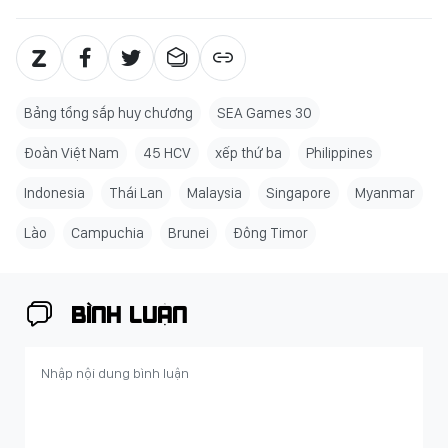
Bảng tổng sắp huy chương
SEA Games 30
Đoàn Việt Nam
45 HCV
xếp thứ ba
Philippines
Indonesia
Thái Lan
Malaysia
Singapore
Myanmar
Lào
Campuchia
Brunei
Đông Timor
BÌNH LUẬN