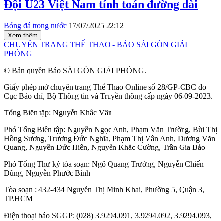
Đội U23 Việt Nam tính toán đường dài
Bóng đá trong nước
17/07/2025 22:12
Xem thêm
CHUYÊN TRANG THỂ THAO - BÁO SÀI GÒN GIẢI
PHÓNG
© Bản quyền Báo SÀI GÒN GIẢI PHÓNG.
Giấy phép mở chuyên trang Thể Thao Online số 28/GP-CBC do
Cục Báo chí, Bộ Thông tin và Truyền thông cấp ngày 06-09-2023.
Tổng Biên tập:
Nguyễn Khắc Văn
Phó Tổng Biên tập:
Nguyễn Ngọc Anh
,
Phạm Văn Trường
,
Bùi Thị
Hồng Sương
,
Trương Đức Nghĩa
,
Phạm Thị Vân Anh
,
Dương Văn
Quang
,
Nguyễn Đức Hiển
,
Nguyễn Khắc Cường
,
Trần Gia Bảo
Phó Tổng Thư ký tòa soạn:
Ngô Quang Trưởng
,
Nguyễn Chiến
Dũng
,
Nguyễn Phước Bình
Tòa soạn : 432-434 Nguyễn Thị Minh Khai, Phường 5, Quận 3,
TP.HCM
Điện thoại báo SGGP: (028) 3.9294.091, 3.9294.092, 3.9294.093,