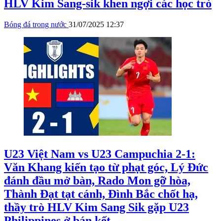
HLV Kim Sang-sik khen ngợi các học trò
Bóng đá trong nước
31/07/2025 12:37
U23 Việt Nam vs U23 Campuchia 2-1:
Văn Khang kiến tạo từ phạt góc, Lý Đức
đánh đầu mở bàn, Rado Mon gỡ hòa,
Thành Đạt tạt cánh, Đình Bắc chốt hạ,
thầy trò HLV Kim Sang Sik gặp U23
Philippines ở bán kết