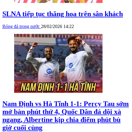
SLNA tiếp tục thăng hoa trên sân khách
Bóng đá trong nước
28/02/2026 14:22
Nam Định vs Hà Tĩnh 1-1: Percy Tau sớm
mở bàn phút thứ 4, Quốc Dân đá dội xà
ngang, Albertine kịp chia điểm phút bù
giờ cuối cùng