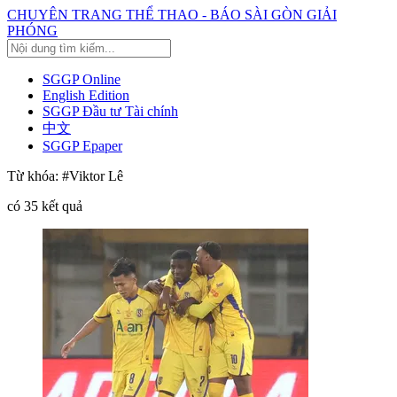
CHUYÊN TRANG THỂ THAO - BÁO SÀI GÒN GIẢI
PHÓNG
SGGP Online
English Edition
SGGP Đầu tư Tài chính
中文
SGGP Epaper
Từ khóa:
#Viktor Lê
có
35
kết quả