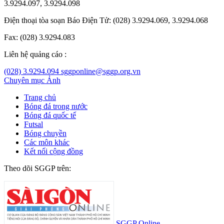
3.9294.097, 3.9294.098
Điện thoại tòa soạn Báo Điện Tử: (028) 3.9294.069, 3.9294.068
Fax: (028) 3.9294.083
Liên hệ quảng cáo :
(028) 3.9294.094
sggponline@sggp.org.vn
Chuyên mục
Ảnh
Trang chủ
Bóng đá trong nước
Bóng đá quốc tế
Futsal
Bóng chuyền
Các môn khác
Kết nối cộng đồng
Theo dõi SGGP trên:
SGGP Online