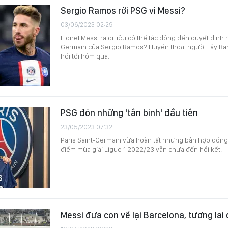
Sergio Ramos rời PSG vì Messi?
03/06/2023 02:29
Lionel Messi ra đi liệu có thể tác động đến quyết định r
Germain của Sergio Ramos? Huyền thoại người Tây Ban
hồi tối hôm qua.
PSG đón những 'tân binh' đầu tiên
23/05/2023 07:32
Paris Saint-Germain vừa hoàn tất những bản hợp đồng 
điểm mùa giải Ligue 1 2022/23 vẫn chưa đến hồi kết.
Messi đưa con về lại Barcelona, tương lai