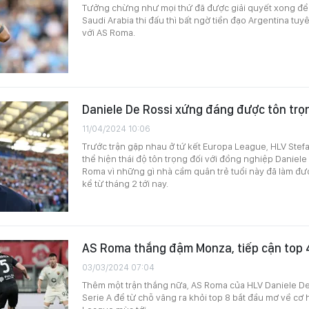
Tưởng chừng như mọi thứ đã được giải quyết xong để
Saudi Arabia thi đấu thì bất ngờ tiền đạo Argentina tuy
với AS Roma.
Daniele De Rossi xứng đáng được tôn trọ
11/04/2024 10:06
Trước trận gặp nhau ở tứ kết Europa League, HLV Stefa
thể hiện thái độ tôn trọng đối với đồng nghiệp Daniel
Roma vì những gì nhà cầm quân trẻ tuổi này đã làm đư
kể từ tháng 2 tới nay.
AS Roma thắng đậm Monza, tiếp cận top 
03/03/2024 07:04
Thêm một trận thắng nữa, AS Roma của HLV Daniele De 
Serie A để từ chỗ văng ra khỏi top 8 bắt đầu mơ về c