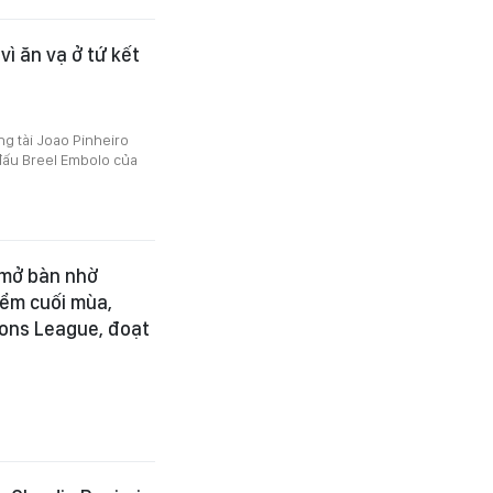
vì ăn vạ ở tứ kết
ng tài Joao Pinheiro
 đấu Breel Embolo của
 mở bàn nhờ
iểm cuối mùa,
ions League, đoạt