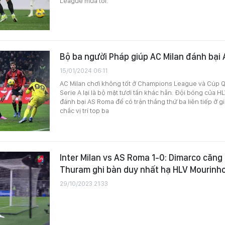
League mùa tới.
Bộ ba người Pháp giúp AC Milan đánh bại
15/01/2024 06:11
AC Milan chơi không tốt ở Champions League và Cúp Qu
Serie A lại là bộ mặt tươi tắn khác hẳn. Đội bóng của H
đánh bại AS Roma để có trận thắng thứ ba liên tiếp ở 
chắc vị trí top ba
Inter Milan vs AS Roma 1-0: Dimarco căng
Thuram ghi bàn duy nhất hạ HLV Mourinh
29/10/2023 21:33