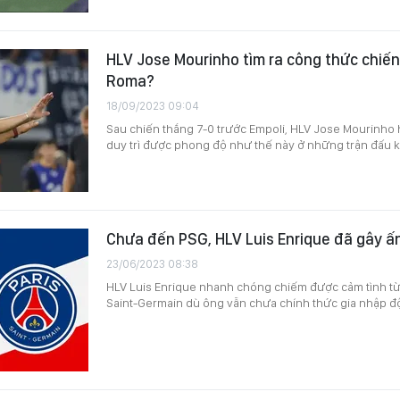
HLV Jose Mourinho tìm ra công thức chiế
Roma?
18/09/2023 09:04
Sau chiến thắng 7-0 trước Empoli, HLV Jose Mourinho
duy trì được phong độ như thế này ở những trận đấu kế
Chưa đến PSG, HLV Luis Enrique đã gây 
23/06/2023 08:38
HLV Luis Enrique nhanh chóng chiếm được cảm tình từ 
Saint-Germain dù ông vẫn chưa chính thức gia nhập độ