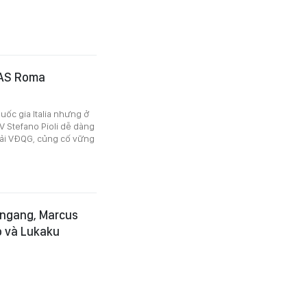
 AS Roma
ốc gia Italia nhưng ở
LV Stefano Pioli dễ dàng
giải VĐQG, củng cố vững
 ngang, Marcus
o và Lukaku