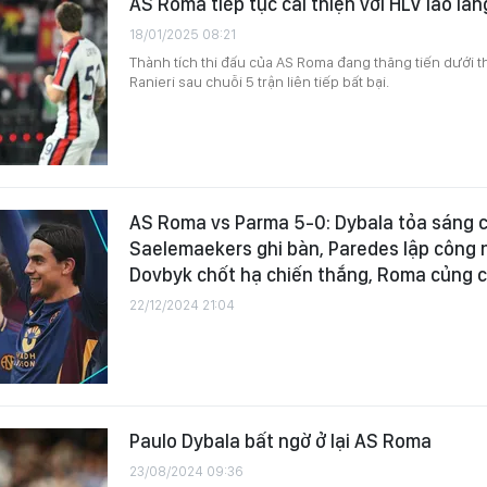
AS Roma tiếp tục cải thiện với HLV lão làn
18/01/2025 08:21
Thành tích thi đấu của AS Roma đang thăng tiến dưới t
Ranieri sau chuỗi 5 trận liên tiếp bất bại.
AS Roma vs Parma 5-0: Dybala tỏa sáng c
Saelemaekers ghi bàn, Paredes lập công 
Dovbyk chốt hạ chiến thắng, Roma củng cố
22/12/2024 21:04
Paulo Dybala bất ngờ ở lại AS Roma
23/08/2024 09:36