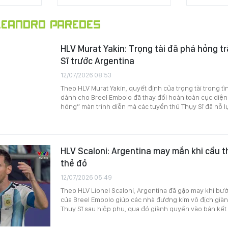
EANDRO PAREDES
HLV Murat Yakin: Trọng tài đã phá hỏng t
Sĩ trước Argentina
12/07/2026 08:53
Theo HLV Murat Yakin, quyết định của trọng tài trong t
dành cho Breel Embolo đã thay đổi hoàn toàn cục diện 
hỏng” màn trình diễn mà các tuyển thủ Thụy Sĩ đã nỗ l
HLV Scaloni: Argentina may mắn khi cầu t
thẻ đỏ
12/07/2026 05:49
Theo HLV Lionel Scaloni, Argentina đã gặp may khi bướ
của Breel Embolo giúp các nhà đương kim vô địch giàn
Thụy Sĩ sau hiệp phụ, qua đó giành quyền vào bán kết