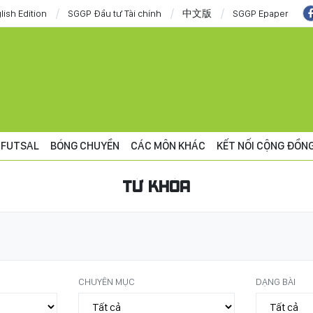
lish Edition
SGGP Đầu tư Tài chính
中文版
SGGP Epaper
FUTSAL
BÓNG CHUYỀN
CÁC MÔN KHÁC
KẾT NỐI CỘNG ĐỒN
TỪ KHÓA
CHUYÊN MỤC
DẠNG BÀI