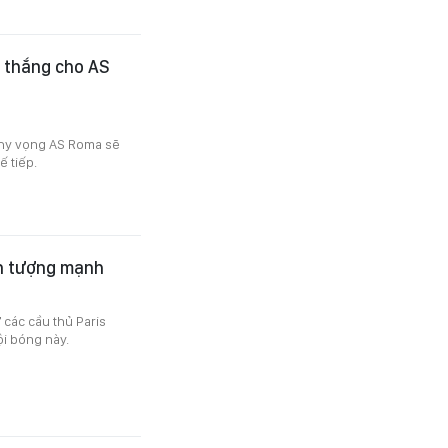
n thắng cho AS
 hy vọng AS Roma sẽ
 tiếp.
ấn tượng mạnh
các cầu thủ Paris
i bóng này.