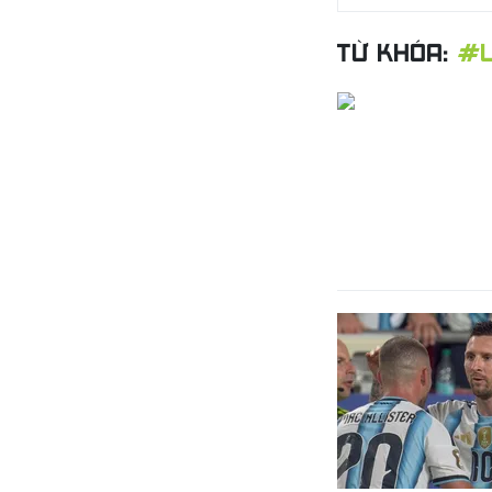
TỪ KHÓA:
#L