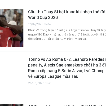
Cầu thủ Thụy Sĩ bật khóc khi nhận thẻ đỏ 
World Cup 2026
12/07/2026 02:57
Phút 72 trong trận tứ kết giữa Argentina và Thuỵ Sĩ, trọ
(người Bồ Đào Nha) rút thẻ vàng thứ 2 truất quyền thi
đội bóng đến từ châu Âu vì hành vi ăn vạ.
Torino vs AS Roma 0-2: Leandro Paredes
penalty, Alexis Saelemaekers chốt hạ 3 đ
Roma xếp hạng 5 Serie A, vuột vé Champ
vé Europa League mùa sau
25/05/2025 18:28