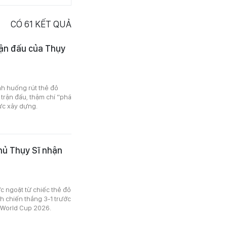
CÓ
61
KẾT QUẢ
rận đấu của Thụy
ình huống rút thẻ đỏ
trận đấu, thậm chí “phá
ực xây dựng.
hủ Thụy Sĩ nhận
c ngoặt từ chiếc thẻ đỏ
h chiến thắng 3-1 trước
 World Cup 2026.