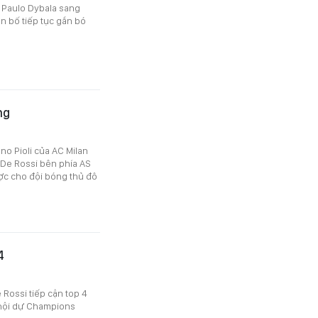
 Paulo Dybala sang
ên bố tiếp tục gắn bó
ng
no Pioli của AC Milan
e De Rossi bên phía AS
ợc cho đội bóng thủ đô
4
Rossi tiếp cận top 4
ơ hội dự Champions