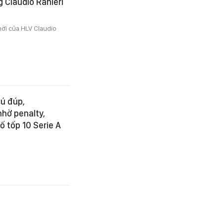
g Claudio Ranieri
hời của HLV Claudio
ú đúp,
nhờ penalty,
 tốp 10 Serie A