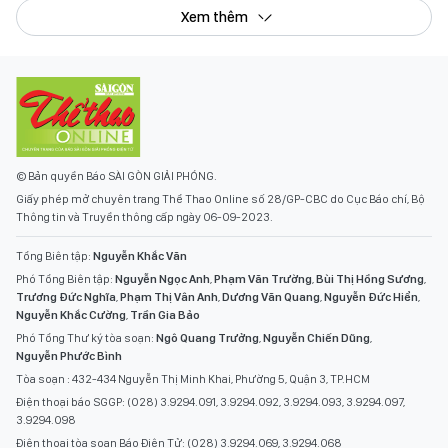
Xem thêm
© Bản quyền Báo SÀI GÒN GIẢI PHÓNG.
Giấy phép mở chuyên trang Thể Thao Online số 28/GP-CBC do Cục Báo chí, Bộ
Thông tin và Truyền thông cấp ngày 06-09-2023.
Tổng Biên tập:
Nguyễn Khắc Văn
Phó Tổng Biên tập:
Nguyễn Ngọc Anh
,
Phạm Văn Trường
,
Bùi Thị Hồng Sương
,
Trương Đức Nghĩa
,
Phạm Thị Vân Anh
,
Dương Văn Quang
,
Nguyễn Đức Hiển
,
Nguyễn Khắc Cường
,
Trần Gia Bảo
Phó Tổng Thư ký tòa soạn:
Ngô Quang Trưởng
,
Nguyễn Chiến Dũng
,
Nguyễn Phước Bình
Tòa soạn : 432-434 Nguyễn Thị Minh Khai, Phường 5, Quận 3, TP.HCM
Điện thoại báo SGGP: (028) 3.9294.091, 3.9294.092, 3.9294.093, 3.9294.097,
3.9294.098
Điện thoại tòa soạn Báo Điện Tử: (028) 3.9294.069, 3.9294.068