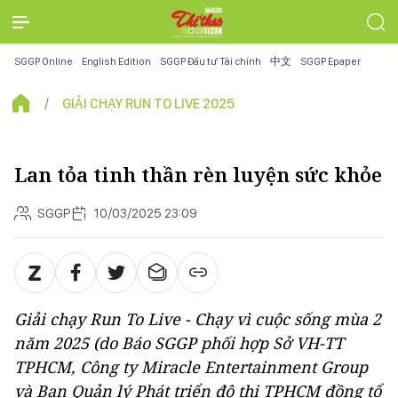
SGGP Online
English Edition
SGGP Đầu tư Tài chính
中文
SGGP Epaper
GIẢI CHẠY RUN TO LIVE 2025
Lan tỏa tinh thần rèn luyện sức khỏe
SGGP
10/03/2025 23:09
Giải chạy Run To Live - Chạy vì cuộc sống mùa 2
năm 2025 (do Báo SGGP phối hợp Sở VH-TT
TPHCM, Công ty Miracle Entertainment Group
và Ban Quản lý Phát triển đô thị TPHCM đồng tổ