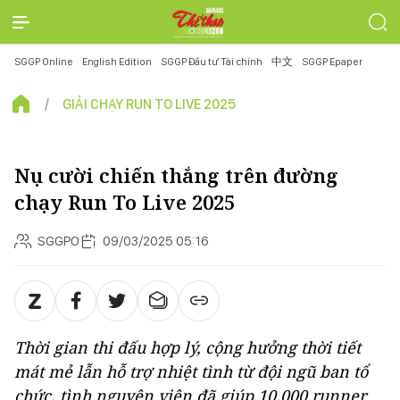
SGGP Online
English Edition
SGGP Đầu tư Tài chính
中文
SGGP Epaper
GIẢI CHẠY RUN TO LIVE 2025
Nụ cười chiến thắng trên đường
chạy Run To Live 2025
SGGPO
09/03/2025 05:16
Thời gian thi đấu hợp lý, cộng hưởng thời tiết
mát mẻ lẫn hỗ trợ nhiệt tình từ đội ngũ ban tổ
chức, tình nguyện viên đã giúp 10.000 runner