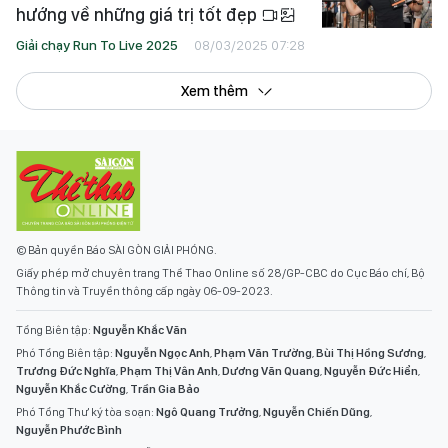
hướng về những giá trị tốt đẹp
Giải chạy Run To Live 2025
08/03/2025 07:28
Xem thêm
© Bản quyền Báo SÀI GÒN GIẢI PHÓNG.
Giấy phép mở chuyên trang Thể Thao Online số 28/GP-CBC do Cục Báo chí, Bộ
Thông tin và Truyền thông cấp ngày 06-09-2023.
Tổng Biên tập:
Nguyễn Khắc Văn
Phó Tổng Biên tập:
Nguyễn Ngọc Anh
,
Phạm Văn Trường
,
Bùi Thị Hồng Sương
,
Trương Đức Nghĩa
,
Phạm Thị Vân Anh
,
Dương Văn Quang
,
Nguyễn Đức Hiển
,
Nguyễn Khắc Cường
,
Trần Gia Bảo
Phó Tổng Thư ký tòa soạn:
Ngô Quang Trưởng
,
Nguyễn Chiến Dũng
,
Nguyễn Phước Bình