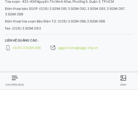
Tòa soạn : 432-434 Nguyễn Thị Minh Khai, Phường 5, Quận 3, TP.HCM
Điện thoại báo SGGP: (028) 3.9294.091, 3.9294.092, 3.9294.093, 3.9294.097,
3.9294.098
Điện thoại tòa soạn Báo Điện Tử: (028) 3.9294.069, 3.9294.068
Fax: (028) 3.9294.083
LIÊN HỆ QUẢNG CÁO :
(028) 3.9294.094
sggponline@sggp.org.vn
CHUYÊN MỤC
ẢNH