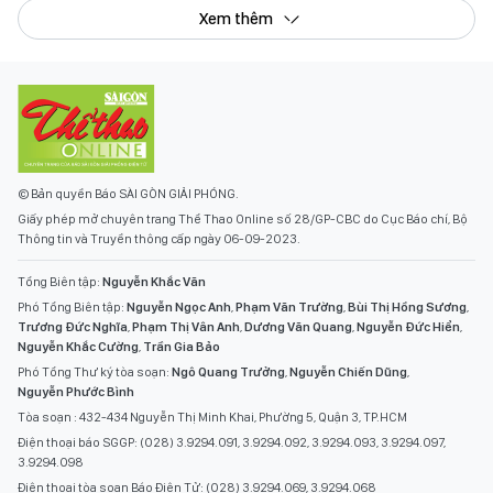
Xem thêm
© Bản quyền Báo SÀI GÒN GIẢI PHÓNG.
Giấy phép mở chuyên trang Thể Thao Online số 28/GP-CBC do Cục Báo chí, Bộ
Thông tin và Truyền thông cấp ngày 06-09-2023.
Tổng Biên tập:
Nguyễn Khắc Văn
Phó Tổng Biên tập:
Nguyễn Ngọc Anh
,
Phạm Văn Trường
,
Bùi Thị Hồng Sương
,
Trương Đức Nghĩa
,
Phạm Thị Vân Anh
,
Dương Văn Quang
,
Nguyễn Đức Hiển
,
Nguyễn Khắc Cường
,
Trần Gia Bảo
Phó Tổng Thư ký tòa soạn:
Ngô Quang Trưởng
,
Nguyễn Chiến Dũng
,
Nguyễn Phước Bình
Tòa soạn : 432-434 Nguyễn Thị Minh Khai, Phường 5, Quận 3, TP.HCM
Điện thoại báo SGGP: (028) 3.9294.091, 3.9294.092, 3.9294.093, 3.9294.097,
3.9294.098
Điện thoại tòa soạn Báo Điện Tử: (028) 3.9294.069, 3.9294.068