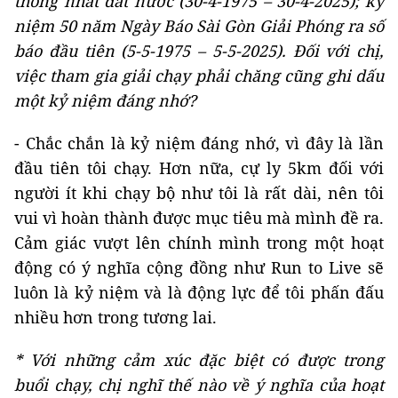
thống nhất đất nước (30-4-1975 – 30-4-2025); kỷ
niệm 50 năm Ngày Báo Sài Gòn Giải Phóng ra số
báo đầu tiên (5-5-1975 – 5-5-2025). Đối với chị,
việc tham gia giải chạy phải chăng cũng ghi dấu
một kỷ niệm đáng nhớ?
- Chắc chắn là kỷ niệm đáng nhớ, vì đây là lần
đầu tiên tôi chạy. Hơn nữa, cự ly 5km đối với
người ít khi chạy bộ như tôi là rất dài, nên tôi
vui vì hoàn thành được mục tiêu mà mình đề ra.
Cảm giác vượt lên chính mình trong một hoạt
động có ý nghĩa cộng đồng như Run to Live sẽ
luôn là kỷ niệm và là động lực để tôi phấn đấu
nhiều hơn trong tương lai.
* Với những cảm xúc đặc biệt có được trong
buổi chạy, chị nghĩ thế nào về ý nghĩa của hoạt