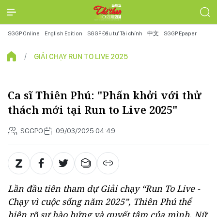
SGGP Online
English Edition
SGGP Đầu tư Tài chính
中文
SGGP Epaper
GIẢI CHẠY RUN TO LIVE 2025
Ca sĩ Thiên Phú: "Phấn khởi với thử
thách mới tại Run to Live 2025"
SGGPO
09/03/2025 04:49
Lần đầu tiên tham dự Giải chạy “Run To Live -
Chạy vì cuộc sống năm 2025”, Thiên Phú thể
hiện rõ sự hào hứng và quyết tâm của mình. Nữ