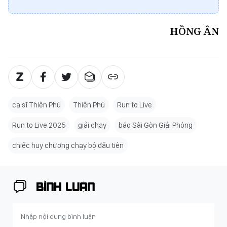
HỒNG ÂN
ca sĩ Thiên Phú
Thiên Phú
Run to Live
Run to Live 2025
giải chạy
báo Sài Gòn Giải Phóng
chiếc huy chương chạy bộ đầu tiên
BÌNH LUẬN