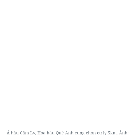
Á hậu Cẩm Ly, Hoa hậu Quế Anh cùng chọn cự ly 5km. Ảnh: