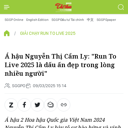
SGGP Online
English Edition
SGGP Đầu tư Tài chính
中文
SGGP Epaper
GIẢI CHẠY RUN TO LIVE 2025
Á hậu Nguyễn Thị Cẩm Ly: "Run To
Live 2025 là dấu ấn đẹp trong lòng
nhiều người"
SGGPO
09/03/2025 15:14
Á hậu 2 Hoa hậu Quốc gia Việt Nam 2024
Nguyễn Thị Cẩm Ly bày tỏ sự hào hứng và vinh