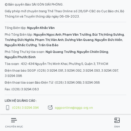
© Bản quyền Báo SÀI GÒN GIẢI PHÓNG.
Giấy phép mở chuyên trang Thể Thao Online số 28/GP-CBC do Cục Báo chí, Bộ
Thông tin và Truyền thông cấp ngày 06-09-2023.
Tổng Biên tập:
Nguyễn Khắc Văn
Phó Tổng Biên tập:
Nguyễn Ngọc Anh
,
Phạm Văn Trường
,
Bùi Thị Hồng Sương
,
Trương Đức Nghĩa
,
Phạm Thị Vân Anh
,
Dương Văn Quang
,
Nguyễn Đức Hiển
,
Nguyễn Khắc Cường
,
Trần Gia Bảo
Phó Tổng Thư ký tòa soạn:
Ngô Quang Trưởng
,
Nguyễn Chiến Dũng
,
Nguyễn Phước Bình
Tòa soạn : 432-434 Nguyễn Thị Minh Khai, Phường 5, Quận 3, TP.HCM
Điện thoại báo SGGP: (028) 3.9294.091, 3.9294.092, 3.9294.093, 3.9294.097,
3.9294.098
Điện thoại tòa soạn Báo Điện Tử: (028) 3.9294.069, 3.9294.068
Fax: (028) 3.9294.083
LIÊN HỆ QUẢNG CÁO :
(028) 3.9294.094
sggponline@sggp.org.vn
CHUYÊN MỤC
ẢNH