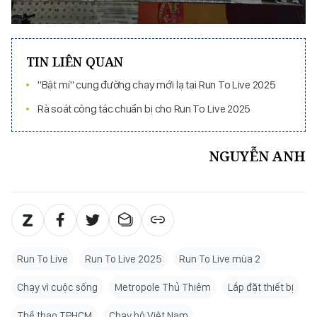
TIN LIÊN QUAN
"Bật mí" cung đường chạy mới lạ tại Run To Live 2025
Rà soát công tác chuẩn bị cho Run To Live 2025
NGUYỄN ANH
Run To Live
Run To Live 2025
Run To Live mùa 2
Chạy vì cuộc sống
Metropole Thủ Thiêm
Lắp đặt thiết bị
Thể thao TPHCM
Chạy bộ Việt Nam