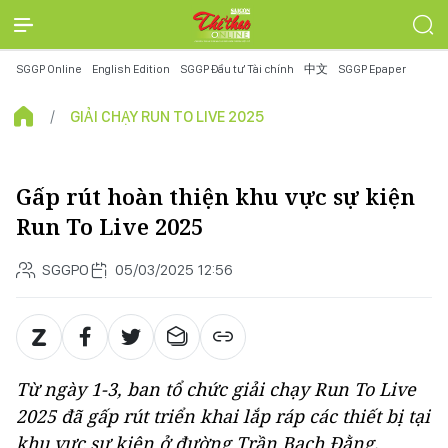
SGGP Online
English Edition
SGGP Đầu tư Tài chính
中文
SGGP Epaper
GIẢI CHẠY RUN TO LIVE 2025
Gấp rút hoàn thiện khu vực sự kiện
Run To Live 2025
SGGPO
05/03/2025 12:56
Từ ngày 1-3, ban tổ chức giải chạy Run To Live
2025 đã gấp rút triển khai lắp ráp các thiết bị tại
khu vực sự kiện ở đường Trần Bạch Đằng,