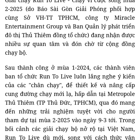
Giải chạy Run To Live - Chạy vì cuộc sống mùa
2-2025 (do Báo Sài Gòn Giải Phóng phối hợp
cùng Sở VH-TT TPHCM, công ty Miracle
Entertainment Group và Ban Quản lý phát triển
đô thị Thủ Thiêm đồng tổ chức) đang nhận được
nhiều sự quan tâm và đón chờ từ cộng đồng
chạy bộ.
Sau thành công ở mùa 1-2024, các thành viên
ban tổ chức Run To Live luôn lắng nghe ý kiến
của các "chân chạy", để thiết kế và nâng cấp
cung đường chạy mới lạ, hấp dẫn tại Metropole
Thủ Thiêm (TP Thủ Đức, TPHCM), qua đó mang
đến những trải nghiệm tuyệt vời cho người
tham dự tại mùa 2-2025 vào ngày 9-3 tới. Trong
bối cảnh các giải chạy bộ nở rộ tại Việt Nam,
Run To Live dù mới, song với cách thức vận