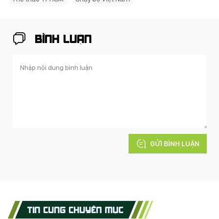
BÌNH LUẬN
GỬI BÌNH LUẬN
TIN CÙNG CHUYÊN MỤC