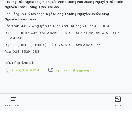
Trương Đức Nghĩa
,
Phạm Thị Vân Anh
,
Dương Văn Quang
,
Nguyễn Đức Hiển
,
Nguyễn Khắc Cường
,
Trần Gia Bảo
Phó Tổng Thư ký tòa soạn:
Ngô Quang Trưởng
,
Nguyễn Chiến Dũng
,
Nguyễn Phước Bình
Tòa soạn : 432-434 Nguyễn Thị Minh Khai, Phường 5, Quận 3, TP.HCM
Điện thoại báo SGGP: (028) 3.9294.091, 3.9294.092, 3.9294.093, 3.9294.097,
3.9294.098
Điện thoại tòa soạn Báo Điện Tử: (028) 3.9294.069, 3.9294.068
Fax: (028) 3.9294.083
LIÊN HỆ QUẢNG CÁO :
(028) 3.9294.094
sggponline@sggp.org.vn
CHUYÊN MỤC
ẢNH