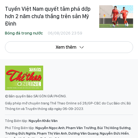
Tuyển Việt Nam quyết tâm phá dớp
hơn 2 năm chưa thắng trên sân Mỹ
Đình
Bóng đá trong nước
06/08/2026 23:59
Xem thêm
© Bản quyền Báo SÀI GÒN GIẢI PHÓNG.
Giấy phép mở chuyên trang Thể Thao Online số 28/GP-CBC do Cục Báo chí, Bộ
Thông tin và Truyền thông cấp ngày 06-09-2023.
Tổng Biên tập:
Nguyễn Khắc Văn
Phó Tổng Biên tập:
Nguyễn Ngọc Anh
,
Phạm Văn Trường
,
Bùi Thị Hồng Sương
,
Trương Đức Nghĩa
,
Phạm Thị Vân Anh
,
Dương Văn Quang
,
Nguyễn Đức Hiển
,