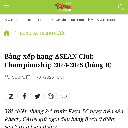
SGGP Online
English Edition
SGGP Đầu tư Tài chính
中文
SGGP Epaper
BÓNG ĐÁ TRONG NƯỚC
Bảng xếp hạng ASEAN Club
Championship 2024-2025 (bảng B)
SGGPO
11/01/2025 10:31
Với chiến thắng 2-1 trước Kaya FC ngay trên sân
khách, CAHN giữ ngôi đầu bảng B với 9 điểm
sau 3 trận toàn thắng.