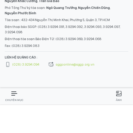
Nguyễn Khắc Cường
,
Trần Gia Bảo
Phó Tổng Thư ký tòa soạn:
Ngô Quang Trưởng
,
Nguyễn Chiến Dũng
,
Nguyễn Phước Bình
Tòa soạn : 432-434 Nguyễn Thị Minh Khai, Phường 5, Quận 3, TP.HCM
Điện thoại báo SGGP: (028) 3.9294.091, 3.9294.092, 3.9294.093, 3.9294.097,
3.9294.098
Điện thoại tòa soạn Báo Điện Tử: (028) 3.9294.069, 3.9294.068
Fax: (028) 3.9294.083
LIÊN HỆ QUẢNG CÁO :
(028) 3.9294.094
sggponline@sggp.org.vn
CHUYÊN MỤC
ẢNH