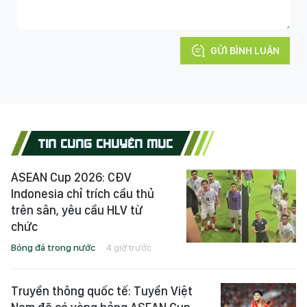
GỬI BÌNH LUẬN
TIN CÙNG CHUYÊN MỤC
ASEAN Cup 2026: CĐV
Indonesia chỉ trích cầu thủ
trên sân, yêu cầu HLV từ
chức
Bóng đá trong nước
4 giờ trước
Truyền thông quốc tế: Tuyển Việt