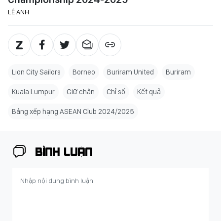
LÊ ANH
Lion City Sailors
Borneo
Buriram United
Buriram
Kuala Lumpur
Giữ chân
Chỉ số
Kết quả
Bảng xếp hạng ASEAN Club 2024/2025
BÌNH LUẬN