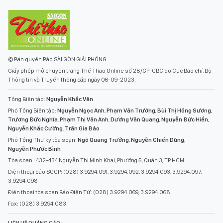
© Bản quyền Báo SÀI GÒN GIẢI PHÓNG.
Giấy phép mở chuyên trang Thể Thao Online số 28/GP-CBC do Cục Báo chí, Bộ
Thông tin và Truyền thông cấp ngày 06-09-2023.
Tổng Biên tập:
Nguyễn Khắc Văn
Phó Tổng Biên tập:
Nguyễn Ngọc Anh
,
Phạm Văn Trường
,
Bùi Thị Hồng Sương
,
Trương Đức Nghĩa
,
Phạm Thị Vân Anh
,
Dương Văn Quang
,
Nguyễn Đức Hiển
,
Nguyễn Khắc Cường
,
Trần Gia Bảo
Phó Tổng Thư ký tòa soạn:
Ngô Quang Trưởng
,
Nguyễn Chiến Dũng
,
Nguyễn Phước Bình
Tòa soạn : 432-434 Nguyễn Thị Minh Khai, Phường 5, Quận 3, TP.HCM
Điện thoại báo SGGP: (028) 3.9294.091, 3.9294.092, 3.9294.093, 3.9294.097,
3.9294.098
Điện thoại tòa soạn Báo Điện Tử: (028) 3.9294.069, 3.9294.068
Fax: (028) 3.9294.083