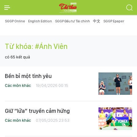
SGGP Online
English Edition
SGGP Đầu tư Tài chính
中文
SGGP Epaper
Từ khóa:
#Ánh Viên
có
65
kết quả
Bền bỉ một tình yêu
Các môn khác
19/04/2026 00:15
Giữ “lửa” truyền cảm hứng
Các môn khác
07/05/2025 23:53