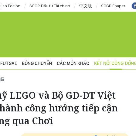
lish Edition
SGGP Đầu tư Tài chính
中文版
SGGP Epaper
FUTSAL
BÓNG CHUYỀN
CÁC MÔN KHÁC
KẾT NỐI CỘNG ĐỒN
NG
ỹ LEGO và Bộ GD-ĐT Việt
thành công hướng tiếp cận
ông qua Chơi