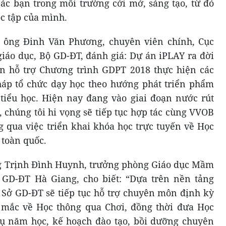
các bạn trong môi trường cởi mở, sáng tạo, từ đó
ọc tập của mình.
 ông Đinh Văn Phương, chuyên viên chính, Cục
giáo dục, Bộ GD-ĐT, đánh giá: Dự án iPLAY ra đời
ần hỗ trợ Chương trình GDPT 2018 thực hiện các
áp tổ chức dạy học theo hướng phát triển phẩm
 tiểu học. Hiện nay đang vào giai đoạn nước rút
 chúng tôi hi vọng sẽ tiếp tục hợp tác cùng VVOB
 qua việc triển khai khóa học trực tuyến về Học
 toàn quốc.
ng Trịnh Đình Huynh, trưởng phòng Giáo dục Mầm
 GD-ĐT Hà Giang, cho biết: “Dựa trên nền tảng
 Sở GD-ĐT sẽ tiếp tục hỗ trợ chuyên môn định kỳ
c mắc về Học thông qua Chơi, đồng thời đưa Học
ụ năm học, kế hoạch đào tạo, bồi dưỡng chuyên