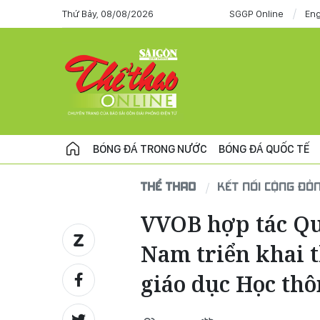
Thứ Bảy, 08/08/2026
SGGP Online
Eng
BÓNG ĐÁ TRONG NƯỚC
BÓNG ĐÁ QUỐC TẾ
THỂ THAO
KẾT NỐI CỘNG ĐỒ
VVOB hợp tác Qu
Nam triển khai 
giáo dục Học th