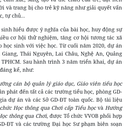
ời và trang bị cho trẻ kỹ năng như giải quyết vấn
c, tự chủ...
 sinh hiểu được ý nghĩa của bài học, huy động sự
hiều cơ hội thử nghiệm, tăng cơ hội tương tác xã
o học sinh với việc học. Từ cuối năm 2020, dự án
à Giang, Thái Nguyên, Lai Châu, Nghệ An, Quảng
 TPHCM. Sau hành trình 3 năm triển khai, dự án
 đáng kể, như:
dưỡng cán bộ quản lý giáo dục, Giáo viên tiểu học
n phát đến tất cả các trường tiểu học, phòng GD-
gia dự án và các Sở GD-ĐT toàn quốc. Bộ tài liệu
chức Học thông qua Chơi cấp Tiểu học
và
Hướng
Học thông qua Chơi
, được Tổ chức VVOB phối hợp
D-ĐT và các trường Đại học Sư phạm biên soạn