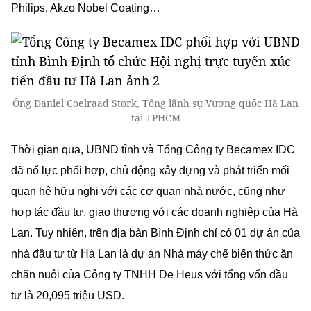
chung có quy mô vừa và nhỏ. Nhiều dự án đầu tư của Hà
Lan tại Việt Nam hoạt động rất hiệu quả, với các công ty
lớn nổi tiếng như Heineken, Unilever, Rroyal Dutch Shell,
Philips, Akzo Nobel Coating…
Ông Daniel Coelraad Stork, Tổng lãnh sự Vương quốc Hà Lan
tại TPHCM
Thời gian qua, UBND tỉnh và Tổng Công ty Becamex IDC
đã nổ lực phối hợp, chủ động xây dựng và phát triển mối
quan hệ hữu nghị với các cơ quan nhà nước, cũng như
hợp tác đầu tư, giao thương với các doanh nghiệp của Hà
Lan. Tuy nhiên,
trên địa bàn
Bình Định
chỉ có 01 dự án của