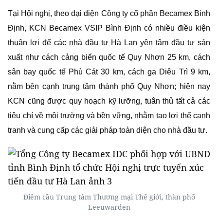
nhà đầu tư từ
Hà Lan
là dự án Nhà máy chế biến thức ăn
chăn nuôi của Công ty TNHH De Heus với tổng vốn đầu
tư là 20,095 triệu USD.
Tại Hội nghị, theo đại diện Công ty cổ phần Becamex Bình
Định, KCN Becamex VSIP Bình Định có nhiều điều kiện
thuận lợi để các nhà đầu tư Hà Lan yên tâm đầu tư sản
xuất như cách cảng biển quốc tế Quy Nhơn 25 km, cách
sân bay quốc tế Phù Cát 30 km, cách ga Diêu Trì 9 km,
nằm bên cạnh trung tâm thành phố Quy Nhơn; hiện nay
KCN cũng được quy hoạch kỹ lưỡng, tuân thủ tất cả các
tiêu chí về môi trường và bền vững, nhằm tạo lợi thế cạnh
tranh và cung cấp các giải pháp toàn diện cho nhà đầu tư.