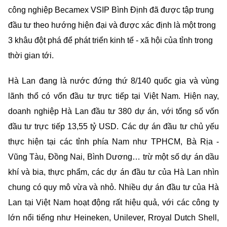
triển hoàn thiện hệ thống hạ tầng giao thông trên địa bàn
toàn tỉnh, đặc biệt là hạ tầng giao thông, thương mại – dịch
vụ, hạ tầng khu kinh tế, khu công nghiệp; trong đó, có Khu
công nghiệp Becamex VSIP Bình Định đã được tập trung
đầu tư theo hướng hiện đại và được xác định là một trong
3 khâu đột phá để phát triển kinh tế - xã hội của tỉnh trong
thời gian tới.
Hà Lan đang là nước đứng thứ 8/140 quốc gia và vùng
lãnh thổ có vốn đầu tư trực tiếp tại Việt Nam. Hiện nay,
doanh nghiệp Hà Lan đầu tư 380 dự án, với tổng số vốn
đầu tư trực tiếp 13,55 tỷ USD. Các dự án đầu tư chủ yếu
thực hiện tại các tỉnh phía Nam như TPHCM, Bà Rịa -
Vũng Tàu, Đồng Nai, Bình Dương… trừ một số dự án dầu
khí và bia, thực phẩm, các dự án đầu tư của Hà Lan nhìn