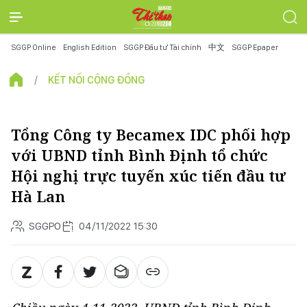
SGGP Online
English Edition
SGGP Đầu tư Tài chính
中文
SGGP Epaper
KẾT NỐI CỘNG ĐỒNG
Tổng Công ty Becamex IDC phối hợp
với UBND tỉnh Bình Định tổ chức
Hội nghị trực tuyến xúc tiến đầu tư
Hà Lan
SGGPO
04/11/2022 15:30