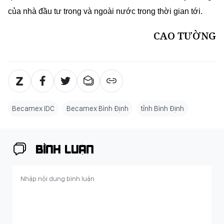
cải cách thủ tục hành chính, hướng tới mục tiêu xây dựng
nền hành chính chuyên nghiệp, hiện đại, hiệu lực, hiệu
quả. Phấn đấu để Bình Định trở thành “điểm đến lý tưởng”
của nhà đầu tư trong và ngoài nước trong thời gian tới.
CAO TƯỜNG
Becamex IDC
Becamex Bình Định
tỉnh Bình Định
BÌNH LUẬN