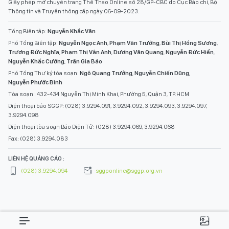
© Bản quyền Báo SÀI GÒN GIẢI PHÓNG.
Giấy phép mở chuyên trang Thể Thao Online số 28/GP-CBC do Cục Báo chí, Bộ
Thông tin và Truyền thông cấp ngày 06-09-2023.
Tổng Biên tập:
Nguyễn Khắc Văn
Phó Tổng Biên tập:
Nguyễn Ngọc Anh
,
Phạm Văn Trường
,
Bùi Thị Hồng Sương
,
Trương Đức Nghĩa
,
Phạm Thị Vân Anh
,
Dương Văn Quang
,
Nguyễn Đức Hiển
,
Nguyễn Khắc Cường
,
Trần Gia Bảo
Phó Tổng Thư ký tòa soạn:
Ngô Quang Trưởng
,
Nguyễn Chiến Dũng
,
Nguyễn Phước Bình
Tòa soạn : 432-434 Nguyễn Thị Minh Khai, Phường 5, Quận 3, TP.HCM
Điện thoại báo SGGP: (028) 3.9294.091, 3.9294.092, 3.9294.093, 3.9294.097,
3.9294.098
Điện thoại tòa soạn Báo Điện Tử: (028) 3.9294.069, 3.9294.068
Fax: (028) 3.9294.083
LIÊN HỆ QUẢNG CÁO :
(028) 3.9294.094
sggponline@sggp.org.vn