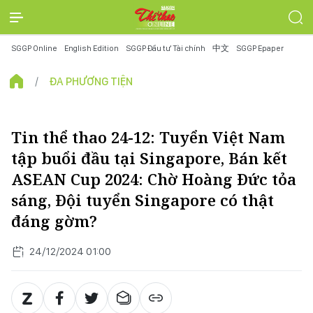
SGGP Online
English Edition
SGGP Đầu tư Tài chính
中文
SGGP Epaper
ĐA PHƯƠNG TIỆN
Tin thể thao 24-12: Tuyển Việt Nam
tập buổi đầu tại Singapore, Bán kết
ASEAN Cup 2024: Chờ Hoàng Đức tỏa
sáng, Đội tuyển Singapore có thật
đáng gờm?
24/12/2024 01:00