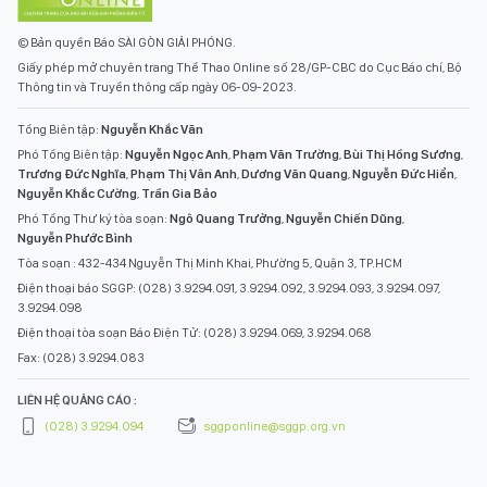
© Bản quyền Báo SÀI GÒN GIẢI PHÓNG.
Giấy phép mở chuyên trang Thể Thao Online số 28/GP-CBC do Cục Báo chí, Bộ
Thông tin và Truyền thông cấp ngày 06-09-2023.
Tổng Biên tập:
Nguyễn Khắc Văn
Phó Tổng Biên tập:
Nguyễn Ngọc Anh
,
Phạm Văn Trường
,
Bùi Thị Hồng Sương
,
Trương Đức Nghĩa
,
Phạm Thị Vân Anh
,
Dương Văn Quang
,
Nguyễn Đức Hiển
,
Nguyễn Khắc Cường
,
Trần Gia Bảo
Phó Tổng Thư ký tòa soạn:
Ngô Quang Trưởng
,
Nguyễn Chiến Dũng
,
Nguyễn Phước Bình
Tòa soạn : 432-434 Nguyễn Thị Minh Khai, Phường 5, Quận 3, TP.HCM
Điện thoại báo SGGP: (028) 3.9294.091, 3.9294.092, 3.9294.093, 3.9294.097,
3.9294.098
Điện thoại tòa soạn Báo Điện Tử: (028) 3.9294.069, 3.9294.068
Fax: (028) 3.9294.083
LIÊN HỆ QUẢNG CÁO :
(028) 3.9294.094
sggponline@sggp.org.vn