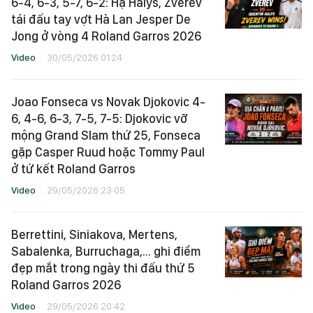
6-4, 6-3, 5-7, 6-2: Hạ Halys, Zverev
tái đấu tay vợt Hà Lan Jesper De
Jong ở vòng 4 Roland Garros 2026
Video
30/05/2026 01:24
Joao Fonseca vs Novak Djokovic 4-
6, 4-6, 6-3, 7-5, 7-5: Djokovic vỡ
mộng Grand Slam thứ 25, Fonseca
gặp Casper Ruud hoặc Tommy Paul
ở tứ kết Roland Garros
Video
29/05/2026 23:05
Berrettini, Siniakova, Mertens,
Sabalenka, Burruchaga,... ghi điểm
đẹp mắt trong ngày thi đấu thứ 5
Roland Garros 2026
Video
29/05/2026 20:42