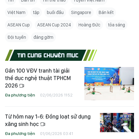
Tin
Bản tin
Tin thể thao
Tuyển Việt Nam
Việt Nam
tập
buổi đầu
Singapore
Bán kết
ASEAN Cup
ASEAN Cup 2024
Hoàng Đức
tỏa sáng
Đội tuyển
đáng gờm
TIN CÙNG CHUYÊN MỤC
Gần 100 VĐV tranh tài giải
thể dục nghệ thuật TPHCM
2026
Đa phương tiện
02/06/2026 11:52
Từ hôm nay 1-6: Đồng loạt sử dụng
xăng sinh học
Đa phương tiện
01/06/2026 03:41