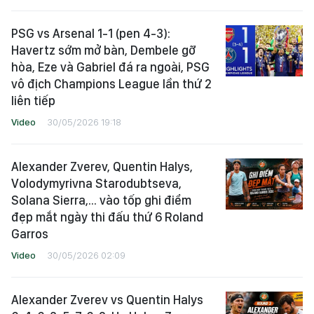
PSG vs Arsenal 1-1 (pen 4-3):
Havertz sớm mở bàn, Dembele gỡ
hòa, Eze và Gabriel đá ra ngoài, PSG
vô địch Champions League lần thứ 2
liên tiếp
Video
30/05/2026 19:18
Alexander Zverev, Quentin Halys,
Volodymyrivna Starodubtseva,
Solana Sierra,... vào tốp ghi điểm
đẹp mắt ngày thi đấu thứ 6 Roland
Garros
Video
30/05/2026 02:09
Alexander Zverev vs Quentin Halys