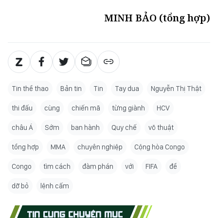
MINH BẢO (tổng hợp)
Tin thể thao
Bản tin
Tin
Tay dua
Nguyễn Thị Thật
thi đấu
cùng
chiến mã
từng giành
HCV
châu Á
Sớm
ban hành
Quy chế
võ thuật
tổng hợp
MMA
chuyên nghiệp
Cộng hòa Congo
Congo
tìm cách
đàm phán
với
FIFA
để
dỡ bỏ
lệnh cấm
TIN CÙNG CHUYÊN MỤC