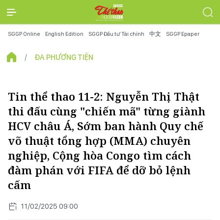
SGGP Online
English Edition
SGGP Đầu tư Tài chính
中文
SGGP Epaper
ĐA PHƯƠNG TIỆN
Tin thể thao 11-2: Nguyễn Thị Thật
thi đấu cùng "chiến mã" từng giành
HCV châu Á, Sớm ban hành Quy chế
võ thuật tổng hợp (MMA) chuyên
nghiệp, Cộng hòa Congo tìm cách
đàm phán với FIFA để dỡ bỏ lệnh
cấm
11/02/2025 09:00