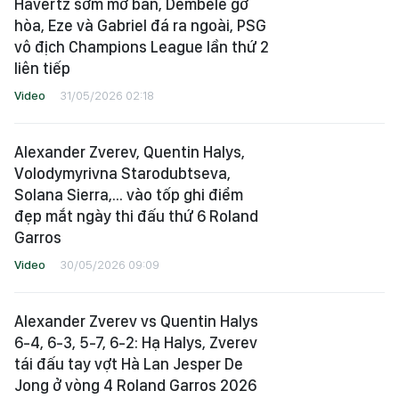
Havertz sớm mở bàn, Dembele gỡ
hòa, Eze và Gabriel đá ra ngoài, PSG
vô địch Champions League lần thứ 2
liên tiếp
Video
31/05/2026 02:18
Alexander Zverev, Quentin Halys,
Volodymyrivna Starodubtseva,
Solana Sierra,... vào tốp ghi điểm
đẹp mắt ngày thi đấu thứ 6 Roland
Garros
Video
30/05/2026 09:09
Alexander Zverev vs Quentin Halys
6-4, 6-3, 5-7, 6-2: Hạ Halys, Zverev
tái đấu tay vợt Hà Lan Jesper De
Jong ở vòng 4 Roland Garros 2026