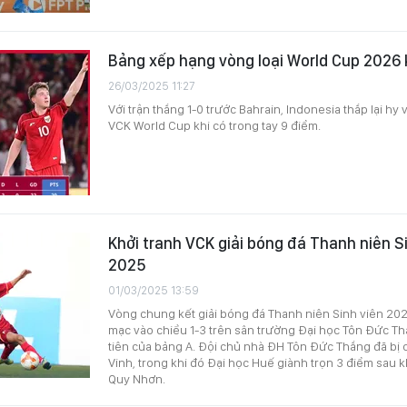
Bảng xếp hạng vòng loại World Cup 2026 
26/03/2025 11:27
Với trận thắng 1-0 trước Bahrain, Indonesia thắp lại hy
VCK World Cup khi có trong tay 9 điểm.
Khởi tranh VCK giải bóng đá Thanh niên S
2025
01/03/2025 13:59
Vòng chung kết giải bóng đá Thanh niên Sinh viên 202
mạc vào chiều 1-3 trên sân trường Đại học Tôn Đức Th
tiên của bảng A. Đội chủ nhà ĐH Tôn Đức Thắng đã bị 
Vinh, trong khi đó Đại học Huế giành trọn 3 điểm sau k
Quy Nhơn.