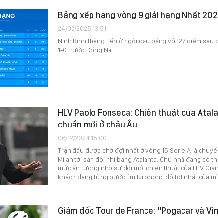
Bảng xếp hạng vòng 9 giải hạng Nhất 20
24/02/2025 13:51
Ninh Bình thẳng tiến ở ngôi đầu bảng với 27 điểm sau
1-0 trước Đồng Nai.
HLV Paolo Fonseca: Chiến thuật của Atala
chuẩn mới ở châu Âu
06/12/2024 15:00
Trận đấu được chờ đợi nhất ở vòng 15 Serie A là chuy
Milan tới sân đội nhì bảng Atalanta. Chủ nhà đang có th
mức ấn tượng nhờ sự đổi mới chiến thuật của HLV Gian 
khách đang từng bước tìm lại phong độ tốt nhất của mì
Giám đốc Tour de France: “Pogacar và V