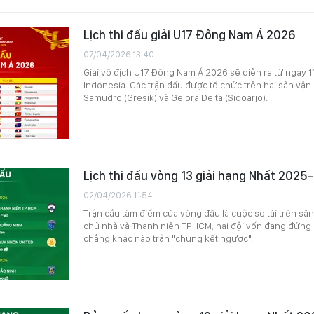
Lịch thi đấu giải U17 Đông Nam Á 2026
07/04/2026 13:40
Giải vô địch U17 Đông Nam Á 2026 sẽ diễn ra từ ngày 1
Indonesia. Các trận đấu được tổ chức trên hai sân vậ
Samudro (Gresik) và Gelora Delta (Sidoarjo).
Lịch thi đấu vòng 13 giải hạng Nhất 2025
02/04/2026 11:54
Trận cầu tâm điểm của vòng đấu là cuộc so tài trên sâ
chủ nhà và Thanh niên TPHCM, hai đội vốn đang đứng
chẳng khác nào trận "chung kết ngược".