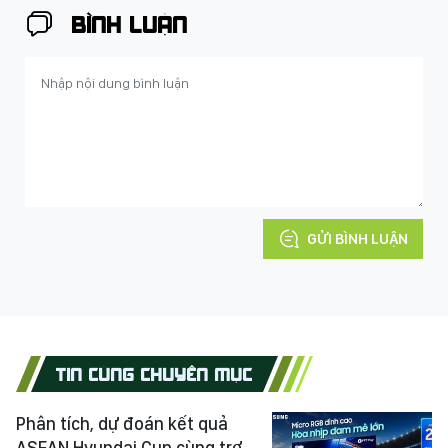
BÌNH LUẬN
GỬI BÌNH LUẬN
TIN CÙNG CHUYÊN MỤC
Phân tích, dự đoán kết quả
ASEAN Hyundai Cup cùng trợ