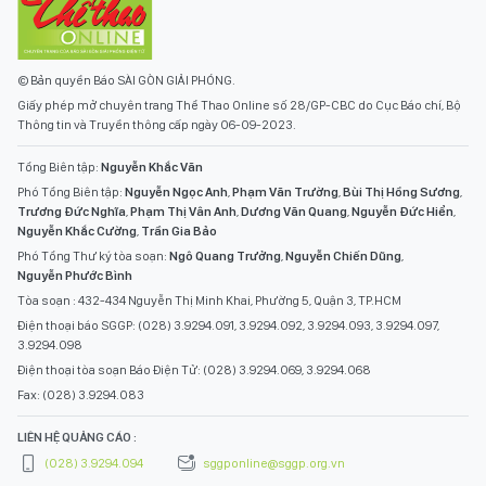
© Bản quyền Báo SÀI GÒN GIẢI PHÓNG.
Giấy phép mở chuyên trang Thể Thao Online số 28/GP-CBC do Cục Báo chí, Bộ
Thông tin và Truyền thông cấp ngày 06-09-2023.
Tổng Biên tập:
Nguyễn Khắc Văn
Phó Tổng Biên tập:
Nguyễn Ngọc Anh
,
Phạm Văn Trường
,
Bùi Thị Hồng Sương
,
Trương Đức Nghĩa
,
Phạm Thị Vân Anh
,
Dương Văn Quang
,
Nguyễn Đức Hiển
,
Nguyễn Khắc Cường
,
Trần Gia Bảo
Phó Tổng Thư ký tòa soạn:
Ngô Quang Trưởng
,
Nguyễn Chiến Dũng
,
Nguyễn Phước Bình
Tòa soạn : 432-434 Nguyễn Thị Minh Khai, Phường 5, Quận 3, TP.HCM
Điện thoại báo SGGP: (028) 3.9294.091, 3.9294.092, 3.9294.093, 3.9294.097,
3.9294.098
Điện thoại tòa soạn Báo Điện Tử: (028) 3.9294.069, 3.9294.068
Fax: (028) 3.9294.083
LIÊN HỆ QUẢNG CÁO :
(028) 3.9294.094
sggponline@sggp.org.vn