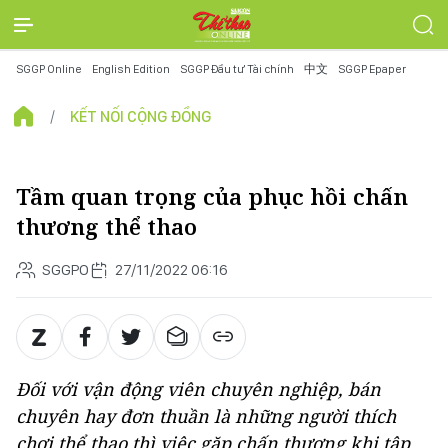
SGGP Online
English Edition
SGGP Đầu tư Tài chính
中文
SGGP Epaper
KẾT NỐI CỘNG ĐỒNG
Tầm quan trọng của phục hồi chấn
thương thể thao
SGGPO
27/11/2022 06:16
Đối với vận động viên chuyên nghiệp, bán
chuyên hay đơn thuần là những người thích
chơi thể thao thì việc gặp chấn thương khi tập