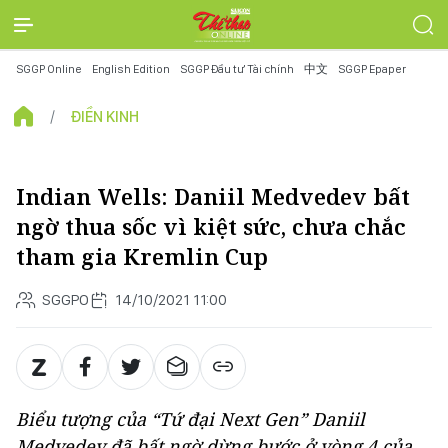
SGGP Online
English Edition
SGGP Đầu tư Tài chính
中文
SGGP Epaper
ĐIỀN KINH
Indian Wells: Daniil Medvedev bất
ngờ thua sốc vì kiệt sức, chưa chắc
tham gia Kremlin Cup
SGGPO
14/10/2021 11:00
Biểu tượng của “Tứ đại Next Gen” Daniil
Medvedev đã bất ngờ dừng bước ở vòng 4 của