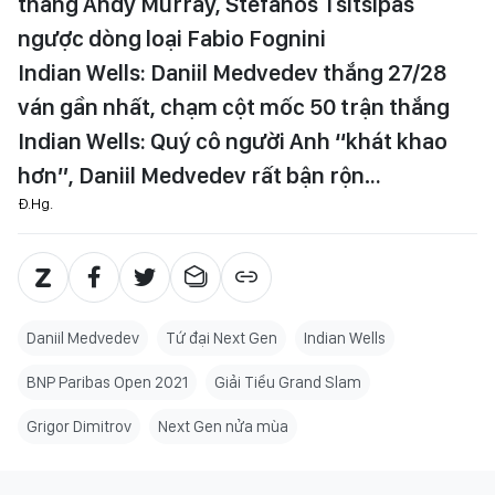
thắng Andy Murray, Stefanos Tsitsipas
ngược dòng loại Fabio Fognini
Indian Wells: Daniil Medvedev thắng 27/28
ván gần nhất, chạm cột mốc 50 trận thắng
Indian Wells: Quý cô người Anh “khát khao
hơn”, Daniil Medvedev rất bận rộn…
Đ.Hg.
Daniil Medvedev
Tứ đại Next Gen
Indian Wells
BNP Paribas Open 2021
Giải Tiểu Grand Slam
Grigor Dimitrov
Next Gen nửa mùa