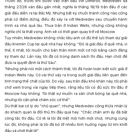
Trước đó, trước khi bước vào trận đấu với Dimitrov, Medvedev đã
thắng 27/28 ván đấu gần nhất, nghĩa là thắng 18/19 trận đấu ở các
giải đấu diễn ra tại Bắc Mỹ. Nhưng bất kỳ chuỗi thành công nào cũng
phải có điểm dừng, điều đó xảy ra với Medvedev sau chuyến hành
trình xa nhà quá lâu. Thua trận ở Indian Wells, nhưng cũng không
nghĩa chỉ là thất vọng. Anh sẽ có thời gian quay trở về Moscow.
Tuy nhiên, Medvedev không chắc liệu anh có đủ thể lực tham dự giải
đấu Kremlin Cup tại quê nhà hay không: “Đó là giải đấu ở quê nhà, vì
thế, ít nhất, tôi muốn cho bản thân mình một cơ hội bằng cách đăng
ký tham dự. Lần này, tôi đã có trong danh sách thi đấu. Hạn chót để
đưa ra quyết định là thứ Sáu".
"Nhưng phải nói một cách thành thật, tôi đã hoàn toàn kiệt sức giải ở
Indian Wells này. Có vài thứ xảy ra trong suốt giải đấu liên quan đến
tình trạng thể chất của tôi. Do vậy, sau trận đấu khó khăn này, tôi phải
chờ xem trong vài ngày tiếp theo, rằng liệu tôi có đủ sức thi đấu ở
Moscow hay không. Tôi thật sự muốn ra sân chơi bóng tại quê nhà,
nhưng tôi cần phải chăm sóc cơ thể”.
Dù thất bại có lý do “chủ quan”, nhưng Medvedev cũng thừa nhận lý
do khách quan là đối thủ thi đấu quá hay: “Chắc chắn anh ấy đã bật
công tắc thi đấu. Có lẽ là tôi đã mệt mỏi hơn một chút, nhưng cùng
lúc đó, không phải là tôi đã bỏ lỡ nhiều tình huống ngay từ khi khởi
đầu và chơi thật tệ".