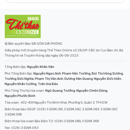
© Bản quyền Báo SÀI GÒN GIẢI PHÓNG.
Giấy phép mở chuyên trang Thể Thao Online số 28/GP-CBC do Cục Báo chí, Bộ
Thông tin và Truyền thông cấp ngày 06-09-2023.
Tổng Biên tập:
Nguyễn Khắc Văn
Phó Tổng Biên tập:
Nguyễn Ngọc Anh
,
Phạm Văn Trường
,
Bùi Thị Hồng Sương
,
Trương Đức Nghĩa
,
Phạm Thị Vân Anh
,
Dương Văn Quang
,
Nguyễn Đức Hiển
,
Nguyễn Khắc Cường
,
Trần Gia Bảo
Phó Tổng Thư ký tòa soạn:
Ngô Quang Trưởng
,
Nguyễn Chiến Dũng
,
Nguyễn Phước Bình
Tòa soạn : 432-434 Nguyễn Thị Minh Khai, Phường 5, Quận 3, TP.HCM
Điện thoại báo SGGP: (028) 3.9294.091, 3.9294.092, 3.9294.093, 3.9294.097,
3.9294.098
Điện thoại tòa soạn Báo Điện Tử: (028) 3.9294.069, 3.9294.068
Fax: (028) 3.9294.083