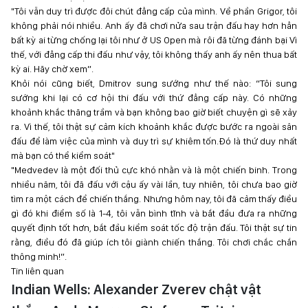
"Tôi vẫn duy trì được đôi chút đẳng cấp của mình. Về phần Grigor, tôi
không phải nói nhiều. Anh ấy đã chơi nửa sau trận đấu hay hơn hẳn
bất kỳ ai từng chống lại tôi như ở US Open mà rôi đã từng đánh bại Vì
thế, với đẳng cấp thi đấu như vậy, tôi không thấy anh ấy nên thua bất
kỳ ai. Hãy chờ xem”.
Khỏi nói cũng biết, Dmitrov sung sướng như thế nào: “Tôi sung
sướng khi lại có cơ hội thi đấu với thứ đẳng cấp này. Có những
khoảnh khắc thăng trầm và bạn không bao giờ biết chuyện gì sẽ xảy
ra. Vì thế, tôi thật sự cảm kích khoảnh khắc được bước ra ngoài sân
đấu để làm việc của mình và duy trì sự khiêm tốn.Đó là thứ duy nhất
mà bạn có thể kiểm soát"
"Medvedev là một đối thủ cực khó nhằn và là một chiến binh. Trong
nhiều năm, tôi đã đấu với cậu ấy vài lần, tuy nhiên, tôi chưa bao giờ
tìm ra một cách để chiến thắng. Nhưng hôm nay, tôi đã cảm thấy điều
gì đó khi điểm số là 1-4, tôi vẫn bình tĩnh và bắt đầu đưa ra những
quyết định tốt hơn, bắt đầu kiểm soát tốc độ trận đấu. Tôi thật sự tin
rằng, điều đó đã giúp ích tôi giành chiến thắng. Tôi chơi chắc chắn
thông minh!”.
Tin liên quan
Indian Wells: Alexander Zverev chật vật