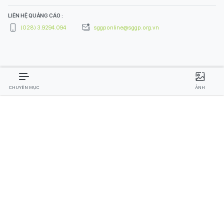
LIÊN HỆ QUẢNG CÁO :
(028) 3.9294.094
sggponline@sggp.org.vn
CHUYÊN MỤC
ẢNH