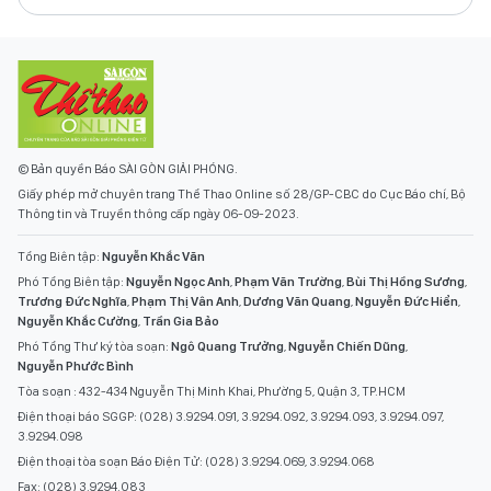
© Bản quyền Báo SÀI GÒN GIẢI PHÓNG.
Giấy phép mở chuyên trang Thể Thao Online số 28/GP-CBC do Cục Báo chí, Bộ
Thông tin và Truyền thông cấp ngày 06-09-2023.
Tổng Biên tập:
Nguyễn Khắc Văn
Phó Tổng Biên tập:
Nguyễn Ngọc Anh
,
Phạm Văn Trường
,
Bùi Thị Hồng Sương
,
Trương Đức Nghĩa
,
Phạm Thị Vân Anh
,
Dương Văn Quang
,
Nguyễn Đức Hiển
,
Nguyễn Khắc Cường
,
Trần Gia Bảo
Phó Tổng Thư ký tòa soạn:
Ngô Quang Trưởng
,
Nguyễn Chiến Dũng
,
Nguyễn Phước Bình
Tòa soạn : 432-434 Nguyễn Thị Minh Khai, Phường 5, Quận 3, TP.HCM
Điện thoại báo SGGP: (028) 3.9294.091, 3.9294.092, 3.9294.093, 3.9294.097,
3.9294.098
Điện thoại tòa soạn Báo Điện Tử: (028) 3.9294.069, 3.9294.068
Fax: (028) 3.9294.083