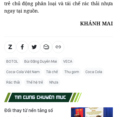
trẻ chủ động phân loại và tái chế rác thải nhựa
ngay tại nguồn.
KHÁNH MAI
BOTOL
Bùi Đặng Duyên Mai
VECA
Coca-Cola Việt Nam
Tái chế
Thu gom
Coca Cola
Rác thải
Thế hệ trẻ
Nhựa
TIN CÙNG CHUYÊN MỤC
Đổi thay từ nền tảng số